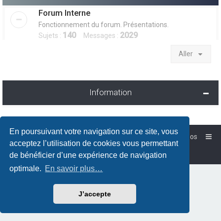
Forum Interne
Fonctionnement du forum. Présentations.
140
2029
Sujets :
Messages :
Aller
Information
En poursuivant votre navigation sur ce site, vous
Accueil
Forum-Debian.fr
À propos
acceptez l’utilisation de cookies vous permettant
Powered by
phpBB
™
de bénéficier d’une expérience de navigation
Traduction française officielle
©
Qiaeru
optimale.
En savoir plus…
J’accepte