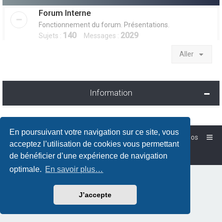
Forum Interne
Fonctionnement du forum. Présentations.
140
2029
Sujets :
Messages :
Aller
Information
En poursuivant votre navigation sur ce site, vous
Accueil
Forum-Debian.fr
À propos
acceptez l’utilisation de cookies vous permettant
Powered by
phpBB
™
de bénéficier d’une expérience de navigation
Traduction française officielle
©
Qiaeru
optimale.
En savoir plus…
J’accepte