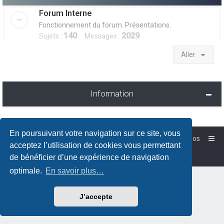
Forum Interne
Fonctionnement du forum. Présentations.
140
2029
Sujets :
Messages :
Aller
Information
En poursuivant votre navigation sur ce site, vous
Accueil
Forum-Debian.fr
À propos
acceptez l’utilisation de cookies vous permettant
Powered by
phpBB
™
de bénéficier d’une expérience de navigation
Traduction française officielle
©
Qiaeru
optimale.
En savoir plus…
J’accepte