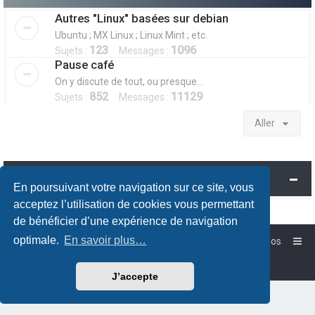
Autres "Linux" basées sur debian
Ubuntu ; MX Linux ; Linux Mint ; etc.
123
1096
Sujets :
Messages :
Pause café
On y discute de tout, ou presque...
852
11129
Sujets :
Messages :
Aller
Information
En poursuivant votre navigation sur ce site, vous
acceptez l’utilisation de cookies vous permettant
de bénéficier d’une expérience de navigation
optimale.
En savoir plus…
Accueil
Forum-Debian.fr
À propos
Powered by
phpBB
™
Traduction française officielle
©
Qiaeru
J’accepte