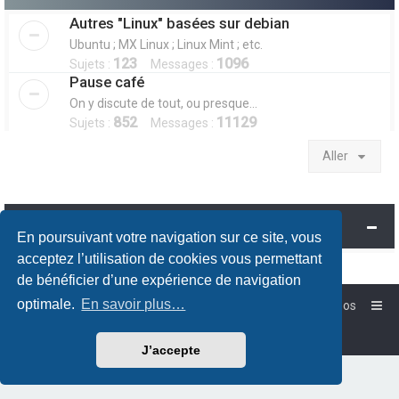
Autres "Linux" basées sur debian
Ubuntu ; MX Linux ; Linux Mint ; etc.
123
1096
Sujets :
Messages :
Pause café
On y discute de tout, ou presque...
852
11129
Sujets :
Messages :
Aller
Information
En poursuivant votre navigation sur ce site, vous
acceptez l’utilisation de cookies vous permettant
de bénéficier d’une expérience de navigation
optimale.
En savoir plus…
Accueil
Forum-Debian.fr
À propos
Powered by
phpBB
™
Traduction française officielle
©
Qiaeru
J’accepte