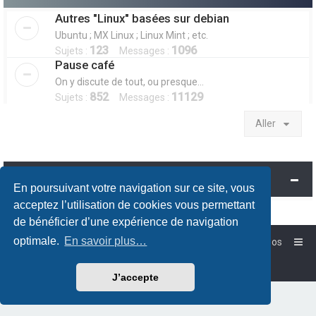
Autres "Linux" basées sur debian
Ubuntu ; MX Linux ; Linux Mint ; etc.
123
1096
Sujets :
Messages :
Pause café
On y discute de tout, ou presque...
852
11129
Sujets :
Messages :
Aller
Information
En poursuivant votre navigation sur ce site, vous
acceptez l’utilisation de cookies vous permettant
de bénéficier d’une expérience de navigation
optimale.
En savoir plus…
Accueil
Forum-Debian.fr
À propos
Powered by
phpBB
™
Traduction française officielle
©
Qiaeru
J’accepte