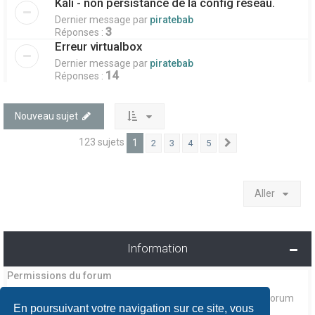
Kali - non persistance de la config réseau.
Dernier message par
piratebab
3
Réponses :
Erreur virtualbox
Dernier message par
piratebab
14
Réponses :
Nouveau sujet
123 sujets
1
2
3
4
5
Suivant
Aller
Information
Permissions du forum
ne pouvez pas
Vous
publier de nouveaux sujets dans ce forum
En poursuivant votre navigation sur ce site, vous
ne pouvez pas
Vous
répondre aux sujets dans ce forum