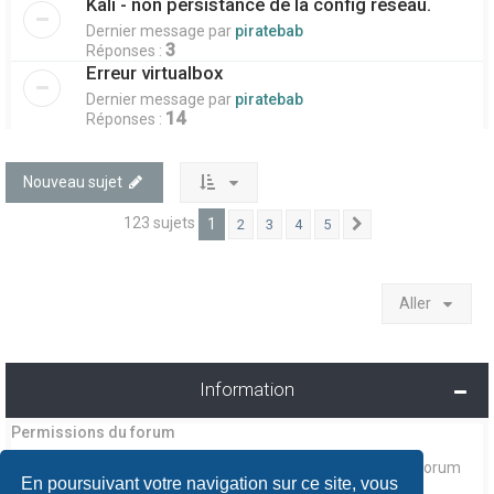
Kali - non persistance de la config réseau.
Dernier message par
piratebab
3
Réponses :
Erreur virtualbox
Dernier message par
piratebab
14
Réponses :
Nouveau sujet
123 sujets
1
2
3
4
5
Suivant
Aller
Information
Permissions du forum
ne pouvez pas
Vous
publier de nouveaux sujets dans ce forum
En poursuivant votre navigation sur ce site, vous
ne pouvez pas
Vous
répondre aux sujets dans ce forum