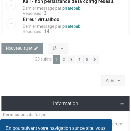
Kali - non persistance de la config réseau.
Dernier message par
piratebab
3
Réponses :
Erreur virtualbox
Dernier message par
piratebab
14
Réponses :
Nouveau sujet
123 sujets
1
2
3
4
5
Suivant
Aller
Information
Permissions du forum
ne pouvez pas
Vous
publier de nouveaux sujets dans ce forum
En poursuivant votre navigation sur ce site, vous
ne pouvez pas
Vous
répondre aux sujets dans ce forum