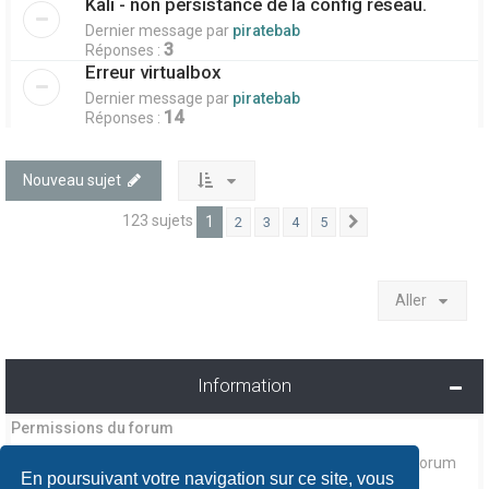
Kali - non persistance de la config réseau.
Dernier message par
piratebab
3
Réponses :
Erreur virtualbox
Dernier message par
piratebab
14
Réponses :
Nouveau sujet
123 sujets
1
2
3
4
5
Suivant
Aller
Information
Permissions du forum
ne pouvez pas
Vous
publier de nouveaux sujets dans ce forum
En poursuivant votre navigation sur ce site, vous
ne pouvez pas
Vous
répondre aux sujets dans ce forum