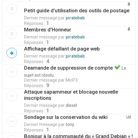
Petit guide d'utilisation des outils de postage
Dernier message par
piratebab
1
Réponses :
Membres d'Honneur
Dernier message par
piratebab
1
Réponses :
Affichage défaillant de page web
Dernier message par
piratebab
4
Réponses :
Deamande de suppression de compte
Le
sujet est résolu
Dernier message par
MicP3
9
Réponses :
Attaque sapammeur et blocage nouvelle
inscriptions
Dernier message par
diesel
1
Réponses :
Sondage sur la conservation du wiki
Dernier message par
tony
1
Réponses :
Bonjour à la communauté du « Grand Debian » !