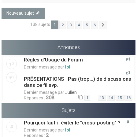
Nouveau sujet
138 sujets
1
2
3
4
5
6
Suivant
Annonces
Règles d'Usage du Forum
Dernier message par
lol
PRÉSENTATIONS : Pas (trop...) de discussions
dans ce fil svp.
Dernier message par
Julien
308
…
Réponses :
1
13
14
15
16
Sujets
Pourquoi faut-il éviter le "cross-posting" ?
Dernier message par
lol
2
Réponses :