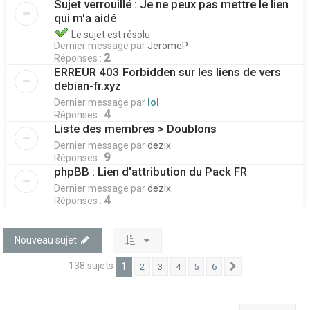
Sujet verrouillé : Je ne peux pas mettre le lien
qui m'a aidé
Le sujet est résolu
Dernier message par
JeromeP
2
Réponses :
ERREUR 403 Forbidden sur les liens de vers
debian-fr.xyz
Dernier message par
lol
4
Réponses :
Liste des membres > Doublons
Dernier message par
dezix
9
Réponses :
phpBB : Lien d'attribution du Pack FR
Dernier message par
dezix
4
Réponses :
Nouveau sujet
138 sujets
1
2
3
4
5
6
Suivant