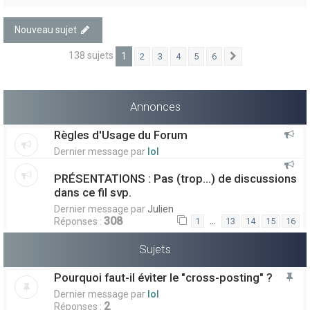
Nouveau sujet
138 sujets
1
2
3
4
5
6
Suivant
Annonces
Règles d'Usage du Forum
Dernier message par
lol
PRÉSENTATIONS : Pas (trop...) de discussions
dans ce fil svp.
Dernier message par
Julien
308
…
Réponses :
1
13
14
15
16
Sujets
Pourquoi faut-il éviter le "cross-posting" ?
Dernier message par
lol
2
Réponses :