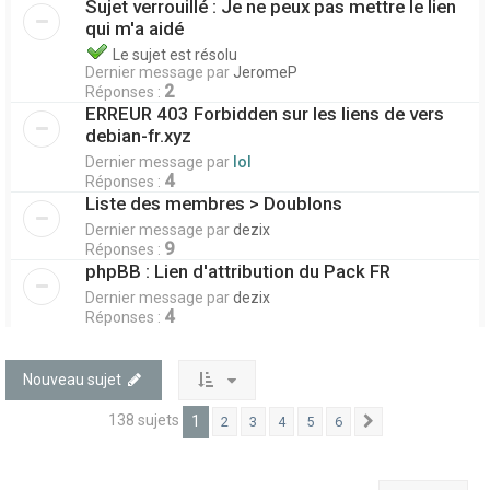
Sujet verrouillé : Je ne peux pas mettre le lien
qui m'a aidé
Le sujet est résolu
Dernier message par
JeromeP
2
Réponses :
ERREUR 403 Forbidden sur les liens de vers
debian-fr.xyz
Dernier message par
lol
4
Réponses :
Liste des membres > Doublons
Dernier message par
dezix
9
Réponses :
phpBB : Lien d'attribution du Pack FR
Dernier message par
dezix
4
Réponses :
Nouveau sujet
138 sujets
1
2
3
4
5
6
Suivant