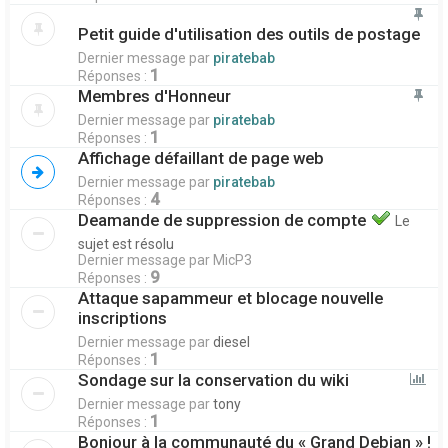
Petit guide d'utilisation des outils de postage
Dernier message par
piratebab
1
Réponses :
Membres d'Honneur
Dernier message par
piratebab
1
Réponses :
Affichage défaillant de page web
Dernier message par
piratebab
4
Réponses :
Deamande de suppression de compte
Le
sujet est résolu
Dernier message par
MicP3
9
Réponses :
Attaque sapammeur et blocage nouvelle
inscriptions
Dernier message par
diesel
1
Réponses :
Sondage sur la conservation du wiki
Dernier message par
tony
1
Réponses :
Bonjour à la communauté du « Grand Debian » !