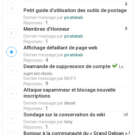
Petit guide d'utilisation des outils de postage
Dernier message par
piratebab
1
Réponses :
Membres d'Honneur
Dernier message par
piratebab
1
Réponses :
Affichage défaillant de page web
Dernier message par
piratebab
4
Réponses :
Deamande de suppression de compte
Le
sujet est résolu
Dernier message par
MicP3
9
Réponses :
Attaque sapammeur et blocage nouvelle
inscriptions
Dernier message par
diesel
1
Réponses :
Sondage sur la conservation du wiki
Dernier message par
tony
1
Réponses :
Bonjour à la communauté du « Grand Debian » !