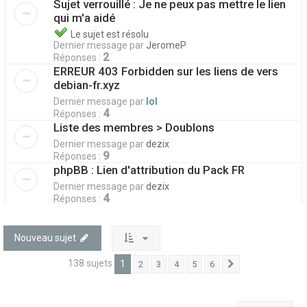
Sujet verrouillé : Je ne peux pas mettre le lien
qui m'a aidé
Le sujet est résolu
Dernier message par
JeromeP
2
Réponses :
ERREUR 403 Forbidden sur les liens de vers
debian-fr.xyz
Dernier message par
lol
4
Réponses :
Liste des membres > Doublons
Dernier message par
dezix
9
Réponses :
phpBB : Lien d'attribution du Pack FR
Dernier message par
dezix
4
Réponses :
Nouveau sujet
138 sujets
1
2
3
4
5
6
Suivant