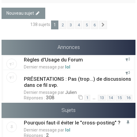
Nouveau sujet
138 sujets
1
2
3
4
5
6
Suivant
Annonces
Règles d'Usage du Forum
Dernier message par
lol
PRÉSENTATIONS : Pas (trop...) de discussions
dans ce fil svp.
Dernier message par
Julien
308
…
Réponses :
1
13
14
15
16
Sujets
Pourquoi faut-il éviter le "cross-posting" ?
Dernier message par
lol
2
Réponses :