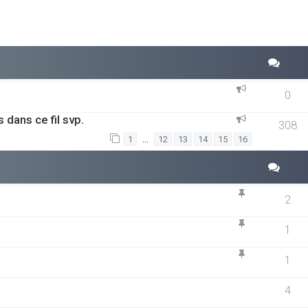
0
dans ce fil svp.
308
…
1
12
13
14
15
16
2
1
1
4