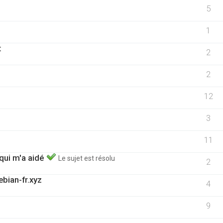
5
1
t
2
2
12
3
11
 qui m'a aidé
Le sujet est résolu
2
bian-fr.xyz
4
9