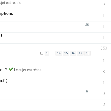
ujet est résolu
9
iptions
1
1
 !
1
350
…
1
14
15
16
17
18
1
jet ?
Le sujet est résolu
3
.fr)
1
0
3