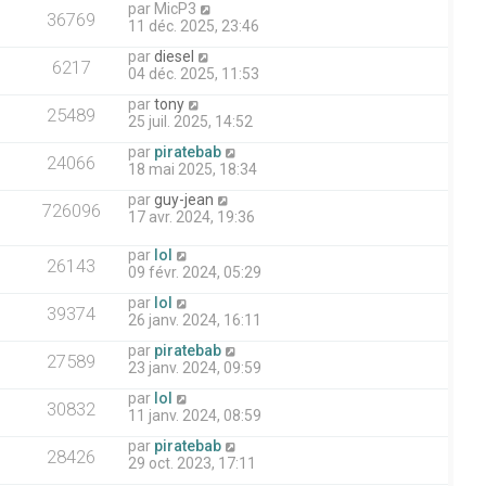
par
MicP3
36769
11 déc. 2025, 23:46
par
diesel
6217
04 déc. 2025, 11:53
par
tony
25489
25 juil. 2025, 14:52
par
piratebab
24066
18 mai 2025, 18:34
par
guy-jean
726096
17 avr. 2024, 19:36
par
lol
26143
09 févr. 2024, 05:29
par
lol
39374
26 janv. 2024, 16:11
par
piratebab
27589
23 janv. 2024, 09:59
par
lol
30832
11 janv. 2024, 08:59
par
piratebab
28426
29 oct. 2023, 17:11