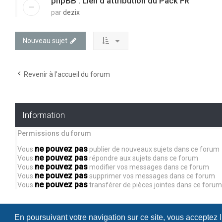
phpBB : Lien d'attribution du Pack FR
par
dezix
Nouveau sujet
Revenir à l’accueil du forum
Information
Permissions du forum
ne pouvez pas
Vous
publier de nouveaux sujets dans ce forum
ne pouvez pas
Vous
répondre aux sujets dans ce forum
ne pouvez pas
Vous
modifier vos messages dans ce forum
ne pouvez pas
Vous
supprimer vos messages dans ce forum
ne pouvez pas
Vous
transférer de pièces jointes dans ce forum
En poursuivant votre navigation sur ce site, vous acceptez 
Accueil
Forum-Debian.fr