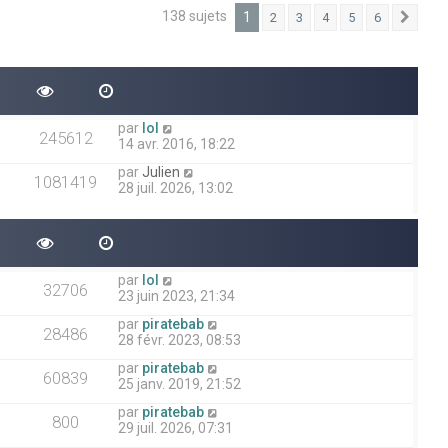
138 sujets
1
2
3
4
5
6
Suiv
par
lol
245612
14 avr. 2016, 18:22
par
Julien
1081419
28 juil. 2026, 13:02
par
lol
32706
23 juin 2023, 21:34
par
piratebab
28486
28 févr. 2023, 08:53
par
piratebab
60839
25 janv. 2019, 21:52
par
piratebab
800
29 juil. 2026, 07:31