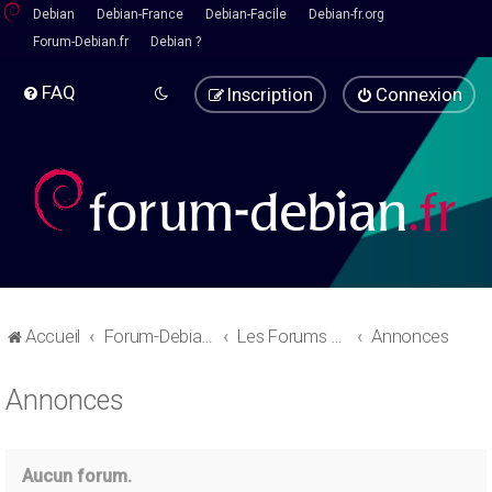
Debian
Debian-France
Debian-Facile
Debian-fr.org
Forum-Debian.fr
Debian ?
FAQ
Inscription
Connexion
Accueil
Forum-Debian.fr
Les Forums d'aide
Annonces
Annonces
Aucun forum.