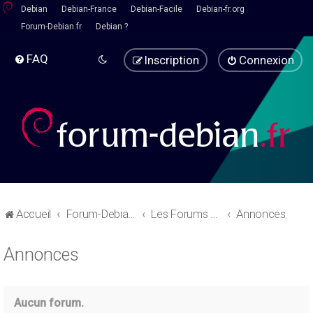
Debian
Debian-France
Debian-Facile
Debian-fr.org
Forum-Debian.fr
Debian ?
FAQ
Inscription
Connexion
Accueil
Forum-Debian.fr
Les Forums d'aide
Annonces
Annonces
Aucun forum.