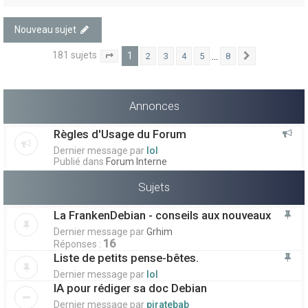
Nouveau sujet
181 sujets
1
…
2
3
4
5
8
1
8
Suivant
Page
sur
Annonces
Règles d'Usage du Forum
Dernier message par
lol
Publié dans
Forum Interne
Sujets
La FrankenDebian - conseils aux nouveaux
Dernier message par
Grhim
16
Réponses :
Liste de petits pense-bêtes.
Dernier message par
lol
IA pour rédiger sa doc Debian
Dernier message par
piratebab