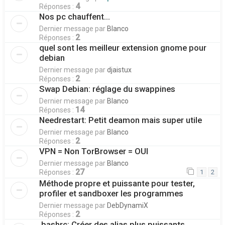
4
Réponses :
Nos pc chauffent...
Dernier message par
Blanco
2
Réponses :
quel sont les meilleur extension gnome pour
debian
Dernier message par
djaistux
2
Réponses :
Swap Debian: réglage du swappines
Dernier message par
Blanco
14
Réponses :
Needrestart: Petit deamon mais super utile
Dernier message par
Blanco
2
Réponses :
VPN = Non TorBrowser = OUI
Dernier message par
Blanco
27
Réponses :
1
2
Méthode propre et puissante pour tester,
profiler et sandboxer les programmes
Dernier message par
DebDynamiX
2
Réponses :
.bashrc: Créer des alias plus puissants