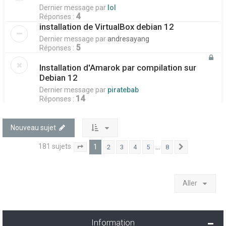
Dernier message par
lol
4
Réponses :
installation de VirtualBox debian 12
Dernier message par
andresayang
5
Réponses :
Installation d'Amarok par compilation sur
Debian 12
Dernier message par
piratebab
14
Réponses :
Nouveau sujet
181 sujets
1
…
2
3
4
5
8
1
8
Suivant
Page
sur
Aller
Information