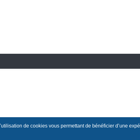
l’utilisation de cookies vous permettant de bénéficier d’une exp
À propos
Conditions
Confi