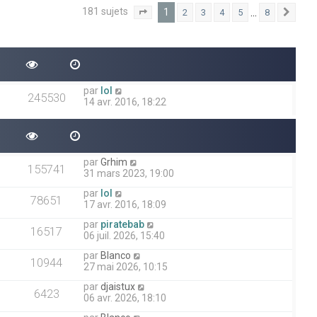
181 sujets
1
…
2
3
4
5
8
1
8
Suiv
Page
sur
par
lol
245530
14 avr. 2016, 18:22
par
Grhim
155741
31 mars 2023, 19:00
par
lol
78651
17 avr. 2016, 18:09
par
piratebab
16517
06 juil. 2026, 15:40
par
Blanco
10944
27 mai 2026, 10:15
par
djaistux
6423
06 avr. 2026, 18:10