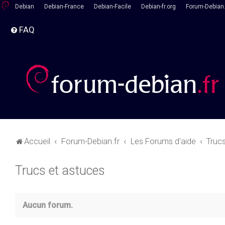
Debian
Debian-France
Debian-Facile
Debian-fr.org
Forum-Debian.
FAQ
Accueil
Forum-Debian.fr
Les Forums d'aide
Truc
Trucs et astuces
Aucun forum.