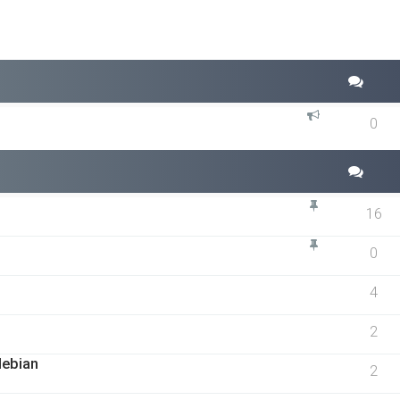
0
16
0
4
2
debian
2