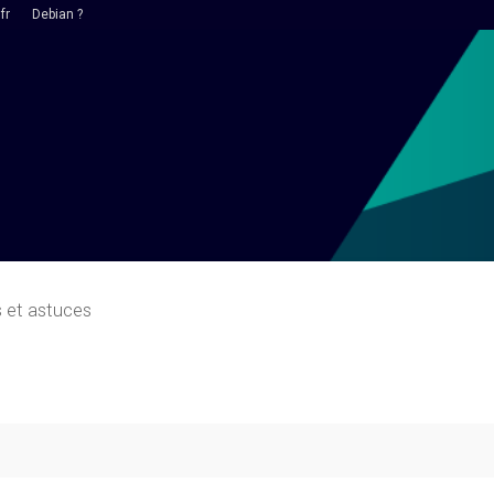
fr
Debian ?
s et astuces