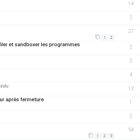
14
2
27
1
2
filer et sandboxer les programmes
2
2
4
ésolu
12
ur après fermeture
1
2
54
1
2
3