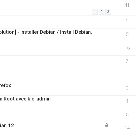
41
1
2
3
1
tion] - Installer Debian / Install Debian.
5
16
7
1
refox
0
en Root avec kio-admin
4
5
ian 12
14