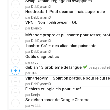
Swap Debian: réglage du swappines
par
DebDynamiX
Needrestart: Petit deamon mais super utile
par
DebDynamiX
VPN = Non TorBrowser = OUI
par
Blanco
Méthode propre et puissante pour tester, pro
par
DebDynamiX
.bashrc: Créer des alias plus puissants
par
DebDynamiX
Outils diagnostics
par
sv0t
debian 13 problème de langue
Le sujet est r
par
JPP
Vim/Neovim – Solution pratique pour le curse
par
DebDynamiX
Fichiers et logiciels pour le taf
par
Kenjhi
Se débarrasser de Google Chrome
par
vv222