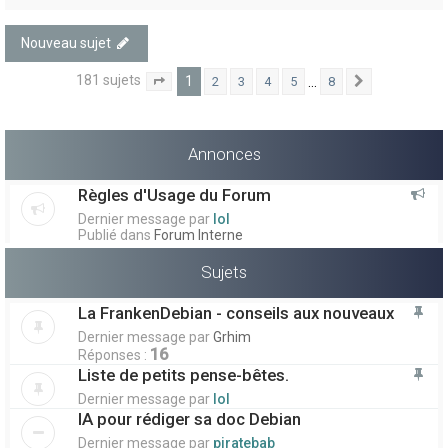
Nouveau sujet
181 sujets
1
…
2
3
4
5
8
1
8
Suivant
Page
sur
Annonces
Règles d'Usage du Forum
Dernier message par
lol
Publié dans
Forum Interne
Sujets
La FrankenDebian - conseils aux nouveaux
Dernier message par
Grhim
16
Réponses :
Liste de petits pense-bêtes.
Dernier message par
lol
IA pour rédiger sa doc Debian
Dernier message par
piratebab