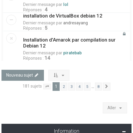
Dernier message par
lol
4
Réponses :
installation de VirtualBox debian 12
Dernier message par
andresayang
5
Réponses :
Installation d'Amarok par compilation sur
Debian 12
Dernier message par
piratebab
14
Réponses :
Nouveau sujet
181 sujets
1
…
2
3
4
5
8
1
8
Suivant
Page
sur
Aller
Information