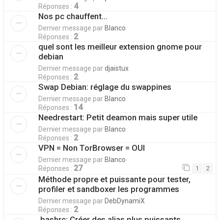
4
Réponses :
Nos pc chauffent...
Dernier message par
Blanco
2
Réponses :
quel sont les meilleur extension gnome pour
debian
Dernier message par
djaistux
2
Réponses :
Swap Debian: réglage du swappines
Dernier message par
Blanco
14
Réponses :
Needrestart: Petit deamon mais super utile
Dernier message par
Blanco
2
Réponses :
VPN = Non TorBrowser = OUI
Dernier message par
Blanco
27
Réponses :
1
2
Méthode propre et puissante pour tester,
profiler et sandboxer les programmes
Dernier message par
DebDynamiX
2
Réponses :
.bashrc: Créer des alias plus puissants