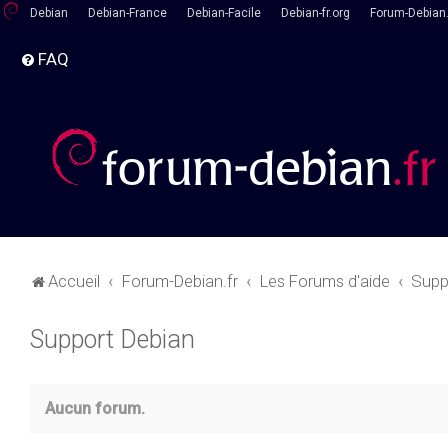
Debian
Debian-France
Debian-Facile
Debian-fr.org
Forum-Debian.
FAQ
Accueil
Forum-Debian.fr
Les Forums d'aide
Supp
Support Debian
Aucun forum.