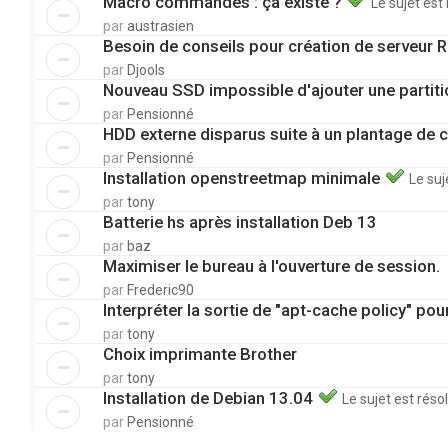
Macro commandes : ça existe ?
Le sujet est
par
austrasien
Besoin de conseils pour création de serveur
par
Djools
Nouveau SSD impossible d'ajouter une partit
par
Pensionné
HDD externe disparus suite à un plantage de 
par
Pensionné
Installation openstreetmap minimale
Le suj
par
tony
Batterie hs après installation Deb 13
par
baz
Maximiser le bureau à l'ouverture de session.
par
Frederic90
Interpréter la sortie de "apt-cache policy" po
par
tony
Choix imprimante Brother
par
tony
Installation de Debian 13.04
Le sujet est réso
par
Pensionné