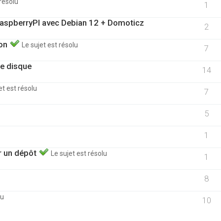
 résolu
1
 RaspberryPI avec Debian 12 + Domoticz
2
ion
Le sujet est résolu
7
ce disque
14
et est résolu
7
5
1
ur un dépôt
Le sujet est résolu
1
8
lu
10