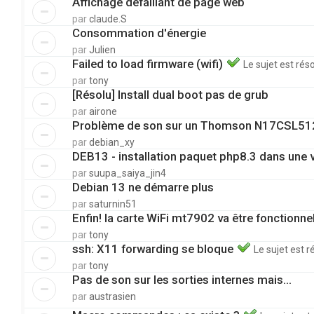
Affichage défaillant de page web
par
claude.S
Consommation d'énergie
par
Julien
Failed to load firmware (wifi)
Le sujet est rés
par
tony
[Résolu] Install dual boot pas de grub
par
airone
Problème de son sur un Thomson N17CSL51
par
debian_xy
DEB13 - installation paquet php8.3 dans une 
par
suupa_saiya_jin4
Debian 13 ne démarre plus
par
saturnin51
Enfin! la carte WiFi mt7902 va être fonctionne
par
tony
ssh: X11 forwarding se bloque
Le sujet est r
par
tony
Pas de son sur les sorties internes mais...
par
austrasien