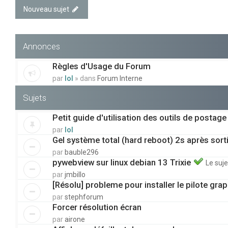
Nouveau sujet
Annonces
Règles d'Usage du Forum
par
lol
» dans
Forum Interne
Sujets
Petit guide d'utilisation des outils de postage
par
lol
Gel système total (hard reboot) 2s après sorti
par
bauble296
pywebview sur linux debian 13 Trixie
Le suje
par
jmbillo
[Résolu] probleme pour installer le pilote gra
par
stephforum
Forcer résolution écran
par
airone