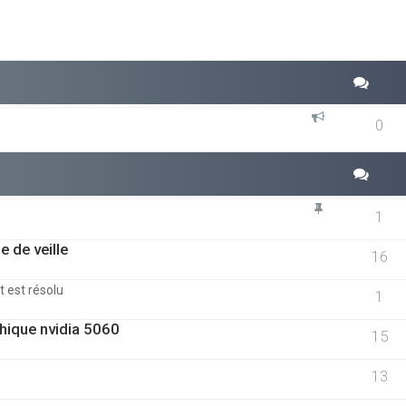
0
1
e de veille
16
t est résolu
1
phique nvidia 5060
15
13