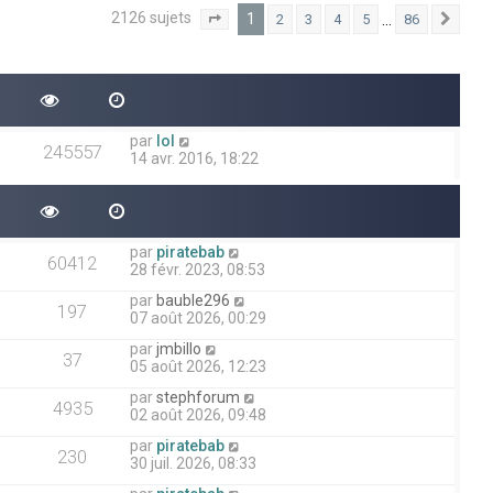
2126 sujets
1
…
2
3
4
5
86
1
86
Suiv
Page
sur
par
lol
245557
14 avr. 2016, 18:22
par
piratebab
60412
28 févr. 2023, 08:53
par
bauble296
197
07 août 2026, 00:29
par
jmbillo
37
05 août 2026, 12:23
par
stephforum
4935
02 août 2026, 09:48
par
piratebab
230
30 juil. 2026, 08:33