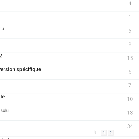
4
1
olu
6
8
2
15
version spécifique
5
7
lle
10
ésolu
13
34
1
2