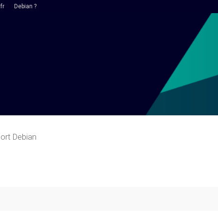
fr
Debian ?
ort Debian