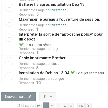
Batterie hs après installation Deb 13
Dernier message par
piratebab
5
Réponses :
Maximiser le bureau à l'ouverture de session.
Dernier message par
piratebab
1
Réponses :
Interpréter la sortie de "apt-cache policy" pour
un dépôt
Le sujet est résolu
Dernier message par
tony
1
Réponses :
Choix imprimante Brother
Dernier message par
diesel
8
Réponses :
Installation de Debian 13.04
Le sujet est résolu
Dernier message par
rodrigue
10
Réponses :
Nouveau sujet
2126 sujets
1
…
2
3
4
5
86
1
86
Suivant
Page
sur