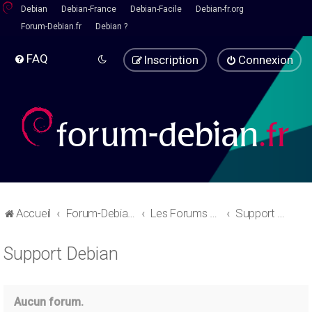
Debian
Debian-France
Debian-Facile
Debian-fr.org
Forum-Debian.fr
Debian ?
FAQ
Inscription
Connexion
Accueil
Forum-Debian.fr
Les Forums d'aide
Support Debian
Support Debian
Aucun forum.