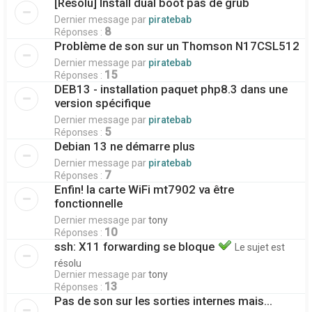
[Résolu] Install dual boot pas de grub
Dernier message par
piratebab
8
Réponses :
Problème de son sur un Thomson N17CSL512
Dernier message par
piratebab
15
Réponses :
DEB13 - installation paquet php8.3 dans une
version spécifique
Dernier message par
piratebab
5
Réponses :
Debian 13 ne démarre plus
Dernier message par
piratebab
7
Réponses :
Enfin! la carte WiFi mt7902 va être
fonctionnelle
Dernier message par
tony
10
Réponses :
ssh: X11 forwarding se bloque
Le sujet est
résolu
Dernier message par
tony
13
Réponses :
Pas de son sur les sorties internes mais...