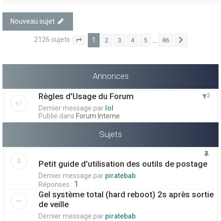
Nouveau sujet
2126 sujets
1
…
2
3
4
5
86
1
86
Suivant
Page
sur
Annonces
Règles d'Usage du Forum
Dernier message par
lol
Publié dans
Forum Interne
Sujets
Petit guide d'utilisation des outils de postage
Dernier message par
piratebab
1
Réponses :
Gel système total (hard reboot) 2s après sortie
de veille
Dernier message par
piratebab