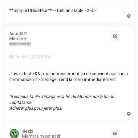
**Simple Utilisateur** -- Debian stable - XFCE
H
a
u
t
Anon001
Citation
Membre
16 déc. 2023, 09:56
J'avais testé && , malheureusement ça ne convient pas car la
commande virt-manager rend la main immédiatement...
"Il est plus facile d'imaginer la fin du Monde que la fin du
capitalisme "
Acheter plus pour jeter plus!
H
a
u
t
dezix
Citation
Membre hyper actif