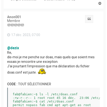
H
a
u
t
Anon001
Citation
Membre
17 déc. 2023, 07:00
@dezix
Re,
dis-moi je me penche sur doas, mais quels que soient mes
essais je rencontre une exception.
J'ai pourtant l'impression que ma déclaration du fichier
doas.conf est juste.
CODE :
TOUT SÉLECTIONNER
fab@fabien:~$ ls -l /etc/doas.conf

-rw-r--r-- 1 root root 45 16 déc.  23:06 /etc/doas
fab@fabien:~$ cat /etc/doas.conf

permit nopass fab cmd apt apt-get as root
