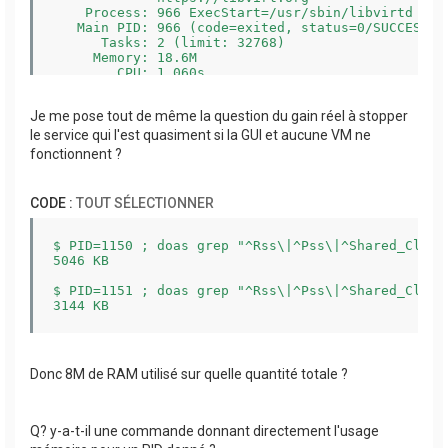
    Process: 966 ExecStart=/usr/sbin/libvirtd $LI
   Main PID: 966 (code=exited, status=0/SUCCESS)

      Tasks: 2 (limit: 32768)

     Memory: 18.6M

        CPU: 1.060s

     CGroup: /system.slice/libvirtd.service

             ├─1150 /usr/sbin/dnsmasq --conf-file
Je me pose tout de même la question du gain réel à stopper
             └─1151 /usr/sbin/dnsmasq --conf-file
le service qui l'est quasiment si la GUI et aucune VM ne
...

fonctionnent ?
Dec 16 09:05:17 deb12 systemd[1]: libvirtd.service
Dec 16 09:05:17 deb12 systemd[1]: libvirtd.servic
CODE :
TOUT SÉLECTIONNER
$ PID=1150 ; doas grep "^Rss\|^Pss\|^Shared_Clean
5046 KB

$ PID=1151 ; doas grep "^Rss\|^Pss\|^Shared_Clean
Donc 8M de RAM utilisé sur quelle quantité totale ?
Q? y-a-t-il une commande donnant directement l'usage