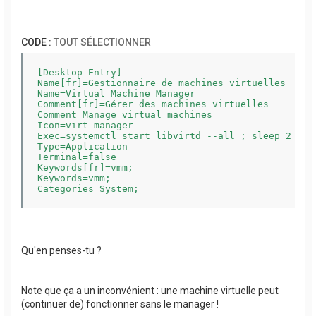
CODE :
TOUT SÉLECTIONNER
[Desktop Entry]

Name[fr]=Gestionnaire de machines virtuelles

Name=Virtual Machine Manager

Comment[fr]=Gérer des machines virtuelles

Comment=Manage virtual machines

Icon=virt-manager

Exec=systemctl start libvirtd --all ; sleep 2 ; v
Type=Application

Terminal=false

Keywords[fr]=vmm;

Keywords=vmm;

Qu'en penses-tu ?
Note que ça a un inconvénient : une machine virtuelle peut
(continuer de) fonctionner sans le manager !