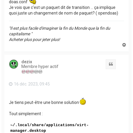
doas.conf
Je vois que c'est un paquet dit de transition ... ça implique
quoi juste un changement de nom de paquet? ( opendoas)
"Il est plus facile d'imaginer la fin du Monde que la fin du
capitalisme "
Acheter plus pour jeter plus!
H
a
u
t
dezix
Citation
Membre hyper actif
16 déc. 2023, 09:45
Je tiens peut-être une bonne solution
Tout simplement :
~/.local/share/applications/virt-
manager.desktop