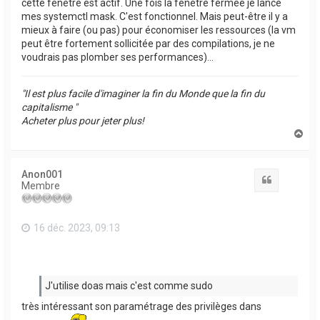
cette fenêtre est actif. Une fois la fenêtre fermée je lance
mes systemctl mask. C'est fonctionnel. Mais peut-être il y a
mieux à faire (ou pas) pour économiser les ressources (la vm
peut être fortement sollicitée par des compilations, je ne
voudrais pas plomber ses performances)...
"Il est plus facile d'imaginer la fin du Monde que la fin du
capitalisme "
Acheter plus pour jeter plus!
H
a
u
t
Anon001
Citation
Membre
16 déc. 2023, 09:13
J'utilise doas mais c'est comme sudo
très intéressant son paramétrage des privilèges dans