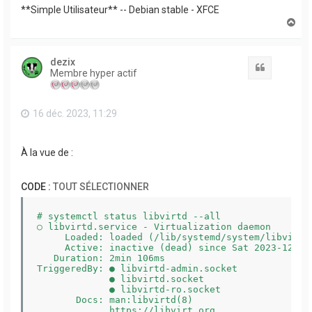
**Simple Utilisateur** -- Debian stable - XFCE
H
a
u
t
dezix
Citation
Membre hyper actif
16 déc. 2023, 11:29
À la vue de :
CODE :
TOUT SÉLECTIONNER
# systemctl status libvirtd --all

○ libvirtd.service - Virtualization daemon

     Loaded: loaded (/lib/systemd/system/libvirtd
     Active: inactive (dead) since Sat 2023-12-16 
   Duration: 2min 106ms

TriggeredBy: ● libvirtd-admin.socket

             ● libvirtd.socket

             ● libvirtd-ro.socket

       Docs: man:libvirtd(8)

             https://libvirt.org
