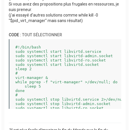
Si vous avez des propositions plus frugales en ressources, je
suis preneur.
(j'ai essayé d'autres solutions comme while kill -0
"$pid_virt_manager" mais sans résultat)
CODE :
TOUT SÉLECTIONNER
#!/bin/bash

sudo systemctl start libvirtd.service 

sudo systemctl start libvirtd-admin.socket

sudo systemctl start libvirtd-ro.socket 

sudo systemctl start libvirtd.socket 

sleep 2

#

virt-manager &

while pgrep -f "virt-manager" >/dev/null; do

    sleep 5   

done

# 

sudo systemctl stop libvirtd.service 2>/dev/null

sudo systemctl stop libvirtd-admin.socket

sudo systemctl stop libvirtd-ro.socket

sudo systemctl stop libvirtd.socket
