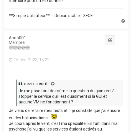
mémoire pour un PID donné ?
**Simple Utilisateur** -- Debian stable - XFCE
H
a
u
t
Anon001
Citation
Membre
16 déc. 2023, 15:22
dezix
a écrit :
Je me pose tout de même la question du gain réel à
stopper le service qui l'est quasiment si la GUI et
aucune VM ne fonctionnent ?
Je viens de refaire mes tests et ... je constate que j'ai encore
eu des hallucinations
.
Je cours après le vent, c'est ma spécialité. En fait, dans ma
psychose j'ai vu que les services étaient activés au