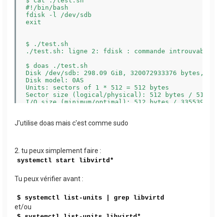
$ cat ./test.sh

#!/bin/bash

fdisk -l /dev/sdb

exit

$ ./test.sh

./test.sh: ligne 2: fdisk : commande introuvable

$ doas ./test.sh

Disk /dev/sdb: 298.09 GiB, 320072933376 bytes, 625
Disk model: 0AS             

Units: sectors of 1 * 512 = 512 bytes

Sector size (logical/physical): 512 bytes / 512 by
I/O size (minimum/optimal): 512 bytes / 33553920 b
Disklabel type: gpt

Disk identifier: 95611917-287F-4D19-B830-9A956D5F1
J'utilise doas mais c'est comme sudo
Device     Start       End   Sectors   Size Type

/dev/sdb1   2048 625141759 625139712 298.1G Linux 
2. tu peux simplement faire :
systemctl start libvirtd*
Tu peux vérifier avant :
$ systemctl list-units | grep libvirtd
et/ou
$ systemctl list-units libvirtd*