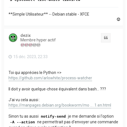
**Simple Utilisateur** -- Debian stable - XFCE
H
a
u
t
dezix
Citation
Membre hyper actif
15 déc. 2023, 22:33
Toi qui apprécies le Python =>
https://github.com/arlowhite/process-watcher
Il doit y avoir quelque-chose équivalent dans bash... ???
J'ai vu cela aussi :
https://manpages.debian.org/bookworm/mo ... .1.en.html
Sinon tu as aussi
je me demande si l'option
notify-send
ne permettrait pas d'envoyer une commande
-A --action