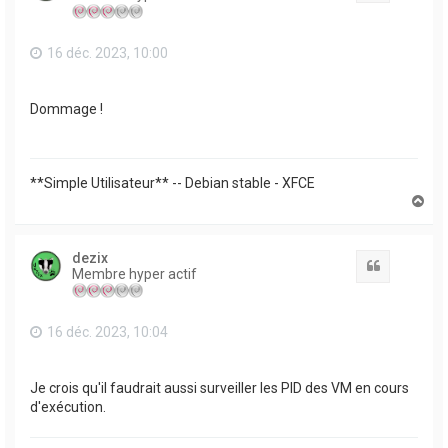
16 déc. 2023, 10:00
Dommage !
**Simple Utilisateur** -- Debian stable - XFCE
H
a
u
t
dezix
Citation
Membre hyper actif
16 déc. 2023, 10:04
Je crois qu'il faudrait aussi surveiller les PID des VM en cours
d'exécution.