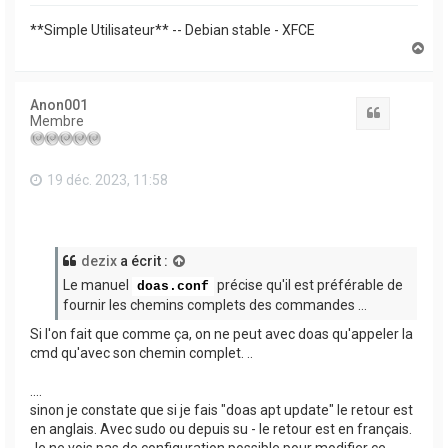
**Simple Utilisateur** -- Debian stable - XFCE
H
a
u
t
Anon001
Citation
Membre
19 déc. 2023, 11:58
dezix
a écrit :
Le manuel
précise qu'il est préférable de
doas.conf
fournir les chemins complets des commandes ...
Si l'on fait que comme ça, on ne peut avec doas qu'appeler la
cmd qu'avec son chemin complet. ..
....
sinon je constate que si je fais "doas apt update" le retour est
en anglais. Avec sudo ou depuis su - le retour est en français.