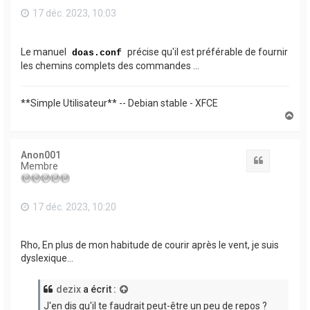
17 déc. 2023, 10:03
Le manuel
précise qu'il est préférable de fournir
doas.conf
les chemins complets des commandes ...
**Simple Utilisateur** -- Debian stable - XFCE
H
a
u
t
Anon001
Citation
Membre
17 déc. 2023, 10:20
Rho, En plus de mon habitude de courir après le vent, je suis
dyslexique...
dezix
a écrit :
J'en dis qu'il te faudrait peut-être un peu de repos ?