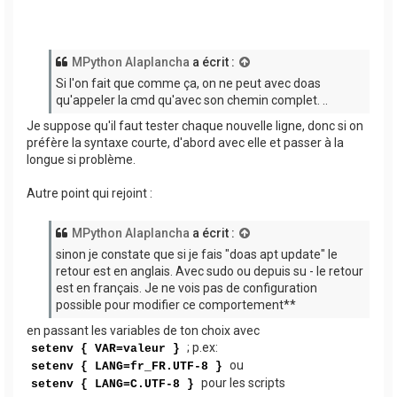
MPython Alaplancha
a écrit :
Si l'on fait que comme ça, on ne peut avec doas
qu'appeler la cmd qu'avec son chemin complet. ..
Je suppose qu'il faut tester chaque nouvelle ligne, donc si on
préfère la syntaxe courte, d'abord avec elle et passer à la
longue si problème.
Autre point qui rejoint :
MPython Alaplancha
a écrit :
sinon je constate que si je fais "doas apt update" le
retour est en anglais. Avec sudo ou depuis su - le retour
est en français. Je ne vois pas de configuration
possible pour modifier ce comportement**
en passant les variables de ton choix avec
; p.ex:
setenv { VAR=valeur }
ou
setenv { LANG=fr_FR.UTF-8 }
pour les scripts
setenv { LANG=C.UTF-8 }