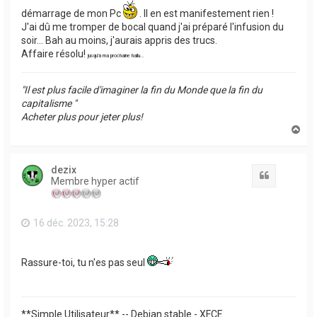
démarrage de mon Pc
. Il en est manifestement rien !
J'ai dû me tromper de bocal quand j'ai préparé l'infusion du
soir... Bah au moins, j'aurais appris des trucs.
Affaire résolu!
jusqu'à ma prochaine hallu...
"Il est plus facile d'imaginer la fin du Monde que la fin du
capitalisme "
Acheter plus pour jeter plus!
H
a
u
t
dezix
Citation
Membre hyper actif
16 déc. 2023, 15:28
Rassure-toi, tu n'es pas seul
**Simple Utilisateur** -- Debian stable - XFCE