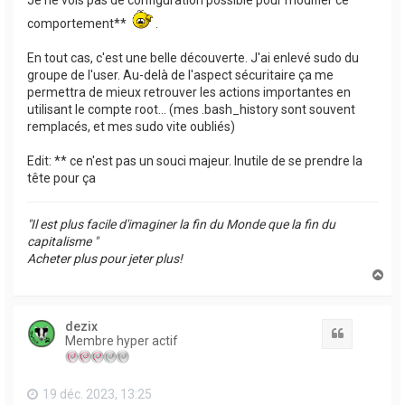
Je ne vois pas de configuration possible pour modifier ce
comportement**
.
En tout cas, c'est une belle découverte. J'ai enlevé sudo du
groupe de l'user. Au-delà de l'aspect sécuritaire ça me
permettra de mieux retrouver les actions importantes en
utilisant le compte root... (mes .bash_history sont souvent
remplacés, et mes sudo vite oubliés)
Edit: ** ce n'est pas un souci majeur. Inutile de se prendre la
tête pour ça
"Il est plus facile d'imaginer la fin du Monde que la fin du
capitalisme "
Acheter plus pour jeter plus!
H
a
u
t
dezix
Citation
Membre hyper actif
19 déc. 2023, 13:25