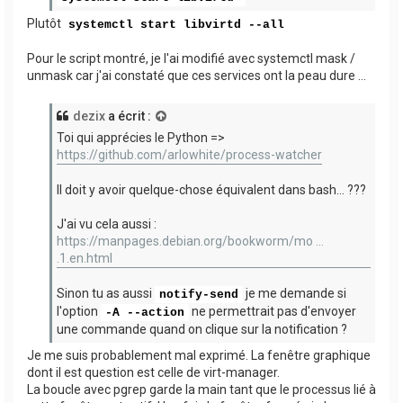
Plutôt
systemctl start libvirtd --all
Pour le script montré, je l'ai modifié avec systemctl mask /
unmask car j'ai constaté que ces services ont la peau dure ...
dezix
a écrit :
Toi qui apprécies le Python =>
https://github.com/arlowhite/process-watcher
Il doit y avoir quelque-chose équivalent dans bash... ???
J'ai vu cela aussi :
https://manpages.debian.org/bookworm/mo ...
.1.en.html
Sinon tu as aussi
je me demande si
notify-send
l'option
ne permettrait pas d'envoyer
-A --action
une commande quand on clique sur la notification ?
Je me suis probablement mal exprimé. La fenêtre graphique
dont il est question est celle de virt-manager.
La boucle avec pgrep garde la main tant que le processus lié à