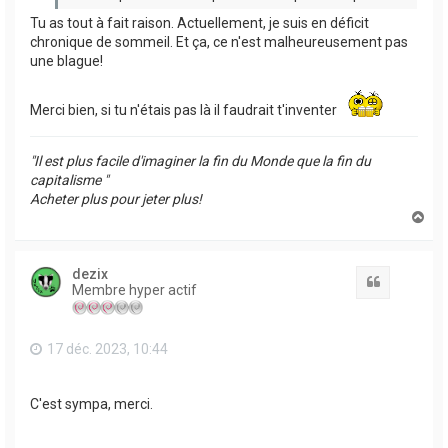
Tu as tout à fait raison. Actuellement, je suis en déficit
chronique de sommeil. Et ça, ce n'est malheureusement pas
une blague!
Merci bien, si tu n'étais pas là il faudrait t'inventer
"Il est plus facile d'imaginer la fin du Monde que la fin du
capitalisme "
Acheter plus pour jeter plus!
H
a
u
t
dezix
Citation
Membre hyper actif
17 déc. 2023, 10:44
C'est sympa, merci.