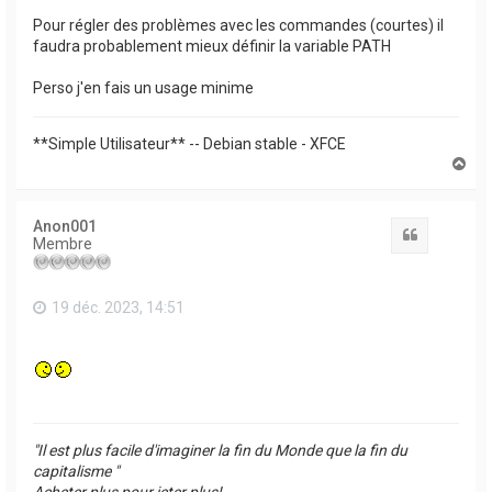
Pour régler des problèmes avec les commandes (courtes) il
faudra probablement mieux définir la variable PATH
Perso j'en fais un usage minime
**Simple Utilisateur** -- Debian stable - XFCE
H
a
u
t
Anon001
Citation
Membre
19 déc. 2023, 14:51
"Il est plus facile d'imaginer la fin du Monde que la fin du
capitalisme "
Acheter plus pour jeter plus!