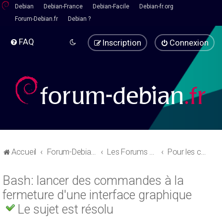
Debian
Debian-France
Debian-Facile
Debian-fr.org
Forum-Debian.fr
Debian ?
FAQ
Inscription
Connexion
Accueil
Forum-Debian.fr
Les Forums d'aide
Pour les codeurs
Bash: lancer des commandes à la
fermeture d'une interface graphique
Le sujet est résolu