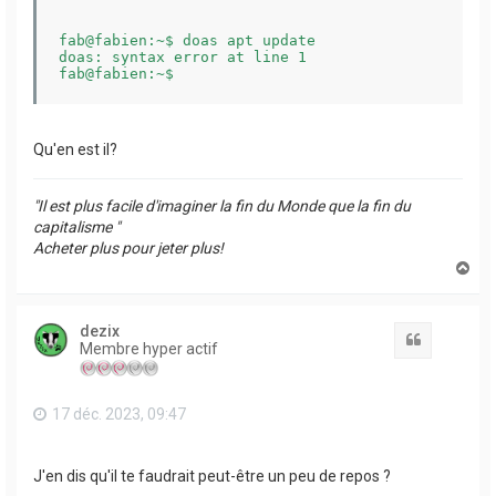
fab@fabien:~$ doas apt update

doas: syntax error at line 1

Qu'en est il?
"Il est plus facile d'imaginer la fin du Monde que la fin du
capitalisme "
Acheter plus pour jeter plus!
H
a
u
t
dezix
Citation
Membre hyper actif
17 déc. 2023, 09:47
J'en dis qu'il te faudrait peut-être un peu de repos ?