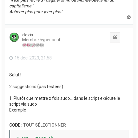
"Il est plus facile d'imaginer la fin du Monde que la fin du
capitalisme "
Acheter plus pour jeter plus!
H
a
u
t
dezix
Citation
Membre hyper actif
15 déc. 2023, 21:58
Salut !
2 suggestions (pas testées)
1. Plutôt que mettre x fois sudo... dans le script exécute le
script via sudo
Exemple
CODE :
TOUT SÉLECTIONNER