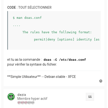
CODE :
TOUT SÉLECTIONNER
$ man doas.conf

....

     The rules have the following format:

           permit|deny [options] identity [as targ
et tu as la commande :
doas -C /etc/doas.conf
pour vérifier la syntaxe du fichier.
**Simple Utilisateur** -- Debian stable - XFCE
H
a
u
t
dezix
Citation
Membre hyper actif