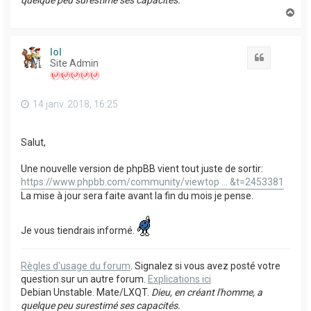
quelque peu surestimé ses capacités.
H
a
u
t
lol
Citation
Site Admin
14 janv. 2018, 16:25
Salut,
Une nouvelle version de phpBB vient tout juste de sortir:
https://www.phpbb.com/community/viewtop ... &t=2453381
La mise à jour sera faite avant la fin du mois je pense.
Je vous tiendrais informé.
Règles d'usage du forum
. Signalez si vous avez posté votre
question sur un autre forum.
Explications ici
Debian Unstable. Mate/LXQT.
Dieu, en créant l'homme, a
quelque peu surestimé ses capacités.