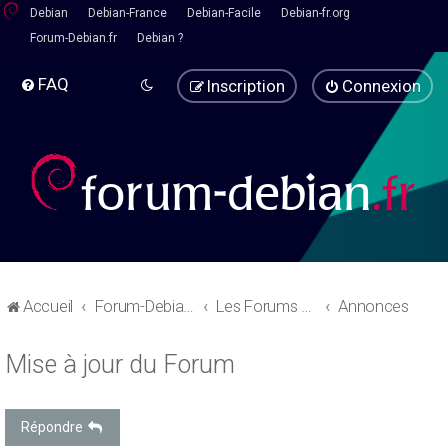
Debian
Debian-France
Debian-Facile
Debian-fr.org
Forum-Debian.fr
Debian ?
FAQ
Inscription
Connexion
Accueil
Forum-Debian.fr
Les Forums d'aide
Annonces
Mise à jour du Forum
Répondre