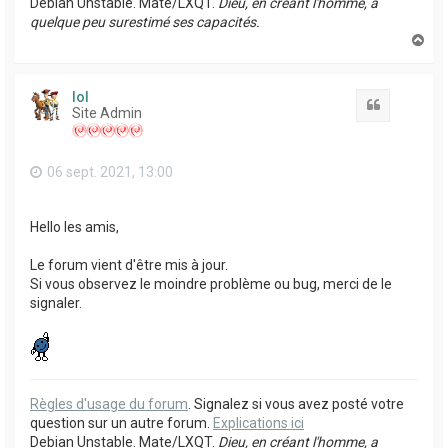
Debian Unstable. Mate/LXQT.
Dieu, en créant l'homme, a
quelque peu surestimé ses capacités.
H
a
u
t
lol
Citation
Site Admin
06 sept. 2021, 13:00
Hello les amis,
Le forum vient d'être mis à jour.
Si vous observez le moindre problème ou bug, merci de le
signaler.
Règles d'usage du forum
. Signalez si vous avez posté votre
question sur un autre forum.
Explications ici
Debian Unstable. Mate/LXQT.
Dieu, en créant l'homme, a