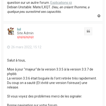
question sur un autre forum.
Explications ici
Debian Unstable. Mate/LXQT.
Dieu, en créant l'homme, a
quelque peu surestimé ses capacités.
H
a
u
t
lol
Citation
Site Admin
26 mars 2022, 15:12
Salut à tous,
Mise à jour "majeur"de la version 3.3.5 à la version 3.3.7 de
phpbb.
La version 3.3.6 était boguée ils l'ont retirée très rapidement.
Du coup on a sauté (Et évité une version foireuse) une
release.
SI vous voyez des problèmes merci de les signaler.
Bonne navigation sur votre forum.