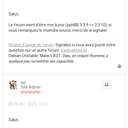
Salut,
Le forum vient d'être mis à jour (pphBB 3.3.9 => 3.3.10), si
vous remarquez le moindre soucis, merci de le signaler.
Règles d'usage du forum
. Signalez si vous avez posté votre
question sur un autre forum.
Explications ici
Debian Unstable. Mate/LXQT.
Dieu, en créant l'homme, a
quelque peu surestimé ses capacités.
H
a
u
t
lol
Citation
Site Admin
06 déc. 2024, 13:37
Salut,