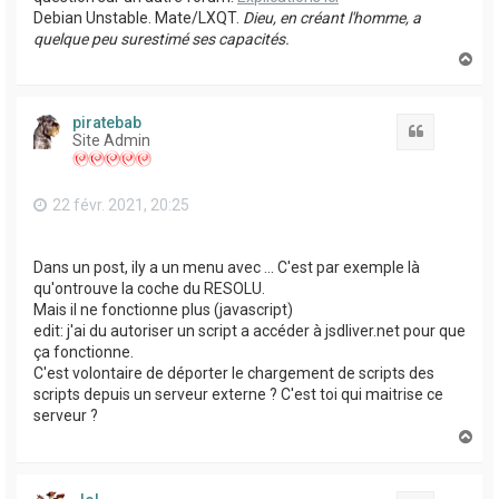
Debian Unstable. Mate/LXQT.
Dieu, en créant l'homme, a
quelque peu surestimé ses capacités.
H
a
u
t
piratebab
Citation
Site Admin
22 févr. 2021, 20:25
Dans un post, ily a un menu avec ... C'est par exemple là
qu'ontrouve la coche du RESOLU.
Mais il ne fonctionne plus (javascript)
edit: j'ai du autoriser un script a accéder à jsdliver.net pour que
ça fonctionne.
C'est volontaire de déporter le chargement de scripts des
scripts depuis un serveur externe ? C'est toi qui maitrise ce
serveur ?
H
a
u
t