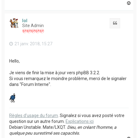
H
a
u
t
lol
Citation
Site Admin
21 janv. 2018, 15:27
Hello,
Je viens de finir la mise à jour vers phpBB 3.2.2.
Si vous remarquez le moindre problème, merci de le signaler
dans "Forum Interne".
Règles d'usage du forum
. Signalez si vous avez posté votre
question sur un autre forum.
Explications ici
Debian Unstable. Mate/LXQT.
Dieu, en créant l'homme, a
quelque peu surestimé ses capacités.