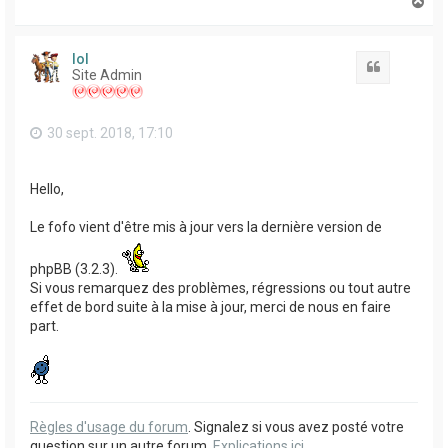
H
a
u
t
lol
Citation
Site Admin
30 sept. 2018, 17:10
Hello,
Le fofo vient d'être mis à jour vers la dernière version de
phpBB (3.2.3).
Si vous remarquez des problèmes, régressions ou tout autre
effet de bord suite à la mise à jour, merci de nous en faire
part.
Règles d'usage du forum
. Signalez si vous avez posté votre
question sur un autre forum.
Explications ici