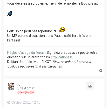
vous décelez un problème, merci de remonter le Bug ici svp.
Edit: On ne peut pas répondre ici...
Un MP ou une discussion dans Pause café fera très bien
l'affaire!
Règles d'usage du forum
. Signalez si vous avez posté votre
question sur un autre forum.
Explications ici
Debian Unstable. Mate/LXQT.
Dieu, en créant l'homme, a
quelque peu surestimé ses capacités.
H
a
u
t
lol
Citation
Site Admin
08 déc. 2022, 12:10