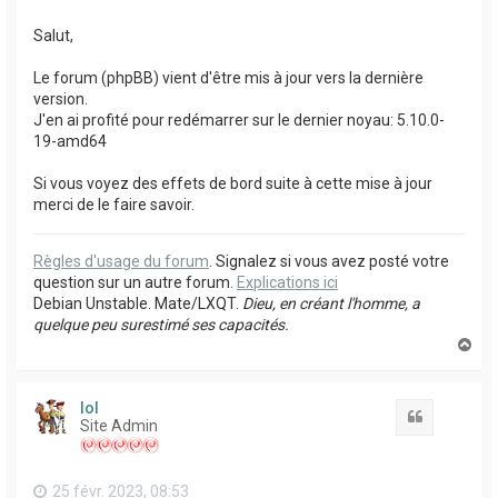
Salut,
Le forum (phpBB) vient d'être mis à jour vers la dernière
version.
J'en ai profité pour redémarrer sur le dernier noyau: 5.10.0-
19-amd64
Si vous voyez des effets de bord suite à cette mise à jour
merci de le faire savoir.
Règles d'usage du forum
. Signalez si vous avez posté votre
question sur un autre forum.
Explications ici
Debian Unstable. Mate/LXQT.
Dieu, en créant l'homme, a
quelque peu surestimé ses capacités.
H
a
u
t
lol
Citation
Site Admin
25 févr. 2023, 08:53