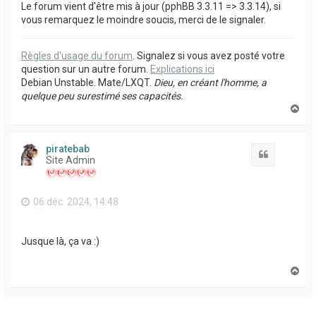
Le forum vient d'être mis à jour (pphBB 3.3.11 => 3.3.14), si
vous remarquez le moindre soucis, merci de le signaler.
Règles d'usage du forum
. Signalez si vous avez posté votre
question sur un autre forum.
Explications ici
Debian Unstable. Mate/LXQT.
Dieu, en créant l'homme, a
quelque peu surestimé ses capacités.
H
a
u
t
piratebab
Citation
Site Admin
06 déc. 2024, 14:48
Jusque là, ça va :)
H
a
u
t