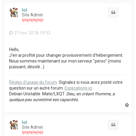
u
t
lol
Citation
Site Admin
27 nov. 2018, 09:52
Hello,
J'en ai profité pour changer provisoirement d'hébergement.
Nous sommes maintenant sur mon serveur "perso" (moins
puissant, désolé...)
Règles d'usage du forum
. Signalez si vous avez posté votre
question sur un autre forum.
Explications ici
Debian Unstable. Mate/LXQT.
Dieu, en créant l'homme, a
quelque peu surestimé ses capacités.
H
a
u
t
lol
Citation
Site Admin