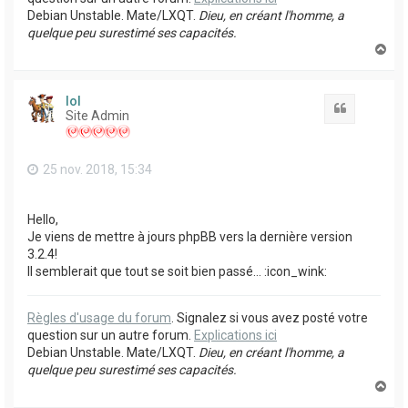
Debian Unstable. Mate/LXQT.
Dieu, en créant l'homme, a
quelque peu surestimé ses capacités.
H
a
u
t
lol
Citation
Site Admin
25 nov. 2018, 15:34
Hello,
Je viens de mettre à jours phpBB vers la dernière version
3.2.4!
Il semblerait que tout se soit bien passé... :icon_wink:
Règles d'usage du forum
. Signalez si vous avez posté votre
question sur un autre forum.
Explications ici
Debian Unstable. Mate/LXQT.
Dieu, en créant l'homme, a
quelque peu surestimé ses capacités.
H
a