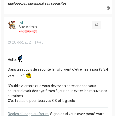
quelque peu surestimé ses capacités.
H
a
u
t
lol
Citation
Site Admin
20 déc. 2021, 14:43
Hello,
Dans un soucis de sécurité le fofo vient d'être mis à jour (3.3.4
vers 3.3.5).
N'oubliez jamais que vous devez en permanence vous
soucier d'avoir des systèmes à jour pour éviter les mauvaises
surprises.
C'est valable pour tous vos OS et logiciels.
Règles d'usage du forum
. Signalez si vous avez posté votre