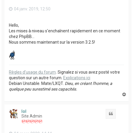
04 janv. 2019, 12:50
Hello,
Les mises à niveau s'enchaînent rapidement en ce moment
chez PhpBB...
Nous sommes maintenant sur la version 3.2.5!
Règles d'usage du forum
. Signalez si vous avez posté votre
question sur un autre forum.
Explications ici
Debian Unstable. Mate/LXQT.
Dieu, en créant l'homme, a
quelque peu surestimé ses capacités.
H
a
u
t
lol
Citation
Site Admin