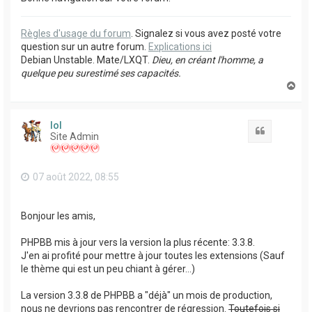
Règles d'usage du forum
. Signalez si vous avez posté votre
question sur un autre forum.
Explications ici
Debian Unstable. Mate/LXQT.
Dieu, en créant l'homme, a
quelque peu surestimé ses capacités.
H
a
u
t
lol
Citation
Site Admin
07 août 2022, 08:55
Bonjour les amis,
PHPBB mis à jour vers la version la plus récente: 3.3.8.
J'en ai profité pour mettre à jour toutes les extensions (Sauf
le thème qui est un peu chiant à gérer...)
La version 3.3.8 de PHPBB a "déjà" un mois de production,
nous ne devrions pas rencontrer de régression.
Toutefois si