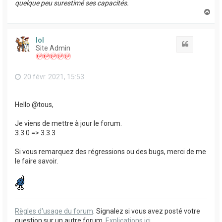
quelque peu surestimé ses capacités.
H
a
u
t
lol
Citation
Site Admin
20 févr. 2021, 15:53
Hello @tous,
Je viens de mettre à jour le forum.
3.3.0 => 3.3.3
Si vous remarquez des régressions ou des bugs, merci de me
le faire savoir.
Règles d'usage du forum
. Signalez si vous avez posté votre
question sur un autre forum.
Explications ici