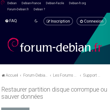
Debian
Debian-France
Debian-Facile
Debian-fr.org
Forum-Debian.fr
Debian ?
FAQ
Inscription
Connexion
Accueil
Forum-Debian.fr
Les Forums d'aide
Support Debian
Restaurer partition disque corrompue ou
sauver données