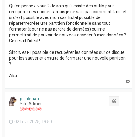
Qu'en pensez-vous ? Je sais qu'il existe des outils pour
récupérer des données, mais je ne sais pas comment faire et
si c'est possible avec mon cas. Est-il possible de
réparer/recréer une partition fonctionnelle sans tout
formater (pour ne pas perdre de données) qui me
permettrait de pouvoir de nouveau accéder à mes données ?
Ce serait l'idéal !
Sinon, est-il possible de récupérer les données sur ce disque
pour les sauver et ensuite de formater une nouvelle partition
?
Aka
H
a
u
t
piratebab
Citation
Site Admin
02 févr. 2025, 19:50