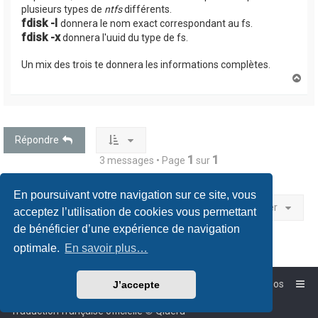
plusieurs types de
ntfs
différents.
fdisk -l
donnera le nom exact correspondant au fs.
fdisk -x
donnera l'uuid du type de fs.
Un mix des trois te donnera les informations complètes.
H
a
u
t
Répondre
1
1
3 messages • Page
sur
En poursuivant votre navigation sur ce site, vous
Aller
acceptez l’utilisation de cookies vous permettant
de bénéficier d’une expérience de navigation
optimale.
En savoir plus…
Accueil
Forum-Debian.fr
À propos
J’accepte
Powered by
phpBB
™
Traduction française officielle
©
Qiaeru