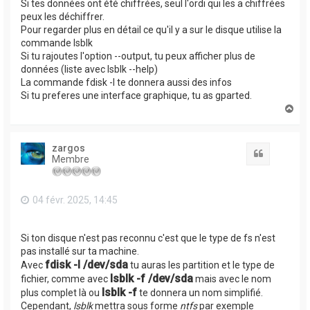
Si tes données ont été chiffrées, seul l'ordi qui les a chiffrées
peux les déchiffrer.
Pour regarder plus en détail ce qu'il y a sur le disque utilise la
commande lsblk
Si tu rajoutes l'option --output, tu peux afficher plus de
données (liste avec lsblk --help)
La commande fdisk -l te donnera aussi des infos
Si tu preferes une interface graphique, tu as gparted.
H
a
u
t
zargos
Citation
Membre
04 févr. 2025, 14:45
Si ton disque n'est pas reconnu c'est que le type de fs n'est
pas installé sur ta machine.
fdisk -l /dev/sda
Avec
tu auras les partition et le type de
lsblk -f /dev/sda
fichier, comme avec
mais avec le nom
lsblk -f
plus complet là ou
te donnera un nom simplifié.
Cependant,
lsblk
mettra sous forme
ntfs
par exemple