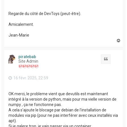
Regarde du côté de DevToys (peut-être).
Amicalement.
Jean-Marie
H
a
u
t
piratebab
Citation
Site Admin
16 févr. 2025, 22:59
OK merci, le probleme vient que devutils est maintenant
intégré à la version de python, mais pour ma vielle version de
numpy , ça ne fonctionne pas.
A cela s'ajoute le blocage par debian de l'installation de
modules via pip (pour ne pas interférer avec ceux installés via
apt).
Si je galere trop, je vais passer via un container