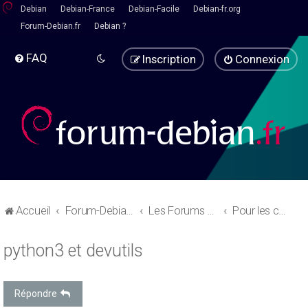
Debian
Debian-France
Debian-Facile
Debian-fr.org
Forum-Debian.fr
Debian ?
FAQ
Inscription
Connexion
Accueil
Forum-Debian.fr
Les Forums d'aide
Pour les codeurs
python3 et devutils
Répondre