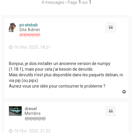
1
1
4 messages • Page
sur
piratebab
Citation
Site Admin
16 févr. 2025, 18:21
Bonjour, je dois installer un ancienne version de numpy
(1.18.1), mais pour cela j'ai besoin de devutils.
Mais devutils n'est plus disponible dans les paquets debian, ni
via pip (ou pipx).
Auriez vous une idée pour contourner le probleme ?
H
a
u
t
diesel
Citation
Membre
16 févr. 2025, 21:32