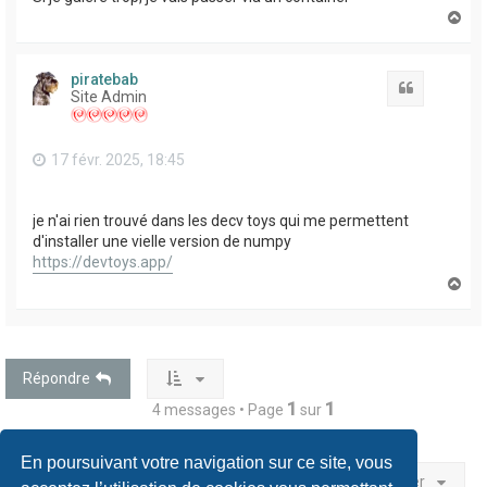
H
a
u
t
piratebab
Citation
Site Admin
17 févr. 2025, 18:45
je n'ai rien trouvé dans les decv toys qui me permettent
d'installer une vielle version de numpy
https://devtoys.app/
H
a
u
t
Répondre
1
1
4 messages • Page
sur
En poursuivant votre navigation sur ce site, vous
Aller