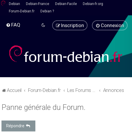
Debian
Debian-France
Debian-Facile
Debian-fr.org
Forum-Debian.fr
Debian ?
FAQ
Inscription
Connexion
Accueil
Forum-Debian.fr
Les Forums d'aide
Annonces
Panne générale du Forum.
Répondre