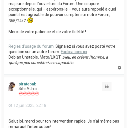
majeure depuis l’ouverture du Forum. Une coupure
exceptionnelle, qui – espérons-le – vous aura rappelé à quel
point il est agréable de pouvoir compter sur notre Forum,
365/24/7.
Merci de votre patience et de votre fidélité !
Règles d'usage du forum
. Signalez si vous avez posté votre
question sur un autre forum.
Explications ici
Debian Unstable. Mate/LXQT.
Dieu, en créant l'homme, a
quelque peu surestimé ses capacités.
H
a
u
t
piratebab
Citation
Site Admin
12 juil. 2025, 22:18
Salut lol, merci pour ton intervention rapide. Je n'ai même pas
remarqué l'interruption!