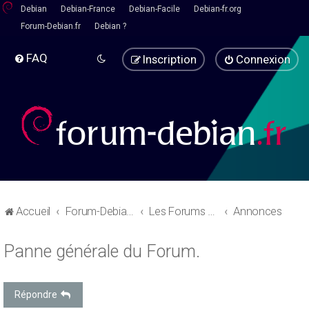
Debian
Debian-France
Debian-Facile
Debian-fr.org
Forum-Debian.fr
Debian ?
FAQ
Inscription
Connexion
Accueil
Forum-Debian.fr
Les Forums d'aide
Annonces
Panne générale du Forum.
Répondre