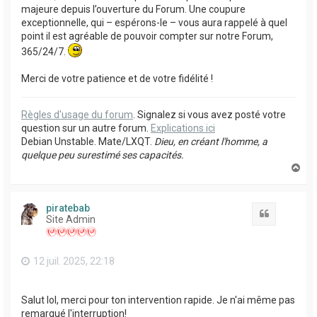
majeure depuis l’ouverture du Forum. Une coupure
exceptionnelle, qui – espérons-le – vous aura rappelé à quel
point il est agréable de pouvoir compter sur notre Forum,
365/24/7.
Merci de votre patience et de votre fidélité !
Règles d'usage du forum
. Signalez si vous avez posté votre
question sur un autre forum.
Explications ici
Debian Unstable. Mate/LXQT.
Dieu, en créant l'homme, a
quelque peu surestimé ses capacités.
H
a
u
t
piratebab
Citation
Site Admin
12 juil. 2025, 22:18
Salut lol, merci pour ton intervention rapide. Je n'ai même pas
remarqué l'interruption!