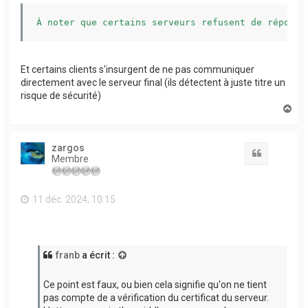
À noter que certains serveurs refusent de répondr
Et certains clients s'insurgent de ne pas communiquer
directement avec le serveur final (ils détectent à juste titre un
risque de sécurité)
H
a
u
t
zargos
Citation
Membre
11 déc. 2024, 10:15
franb
a écrit :
Ce point est faux, ou bien cela signifie qu'on ne tient
pas compte de a vérification du certificat du serveur.