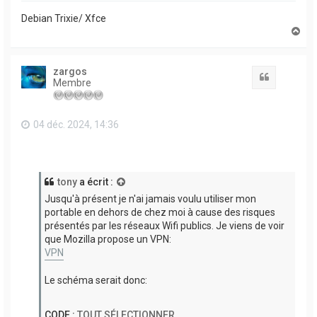
Debian Trixie/ Xfce
H
a
u
t
zargos
Citation
Membre
04 déc. 2024, 14:36
tony
a écrit :
Jusqu'à présent je n'ai jamais voulu utiliser mon
portable en dehors de chez moi à cause des risques
présentés par les réseaux Wifi publics. Je viens de voir
que Mozilla propose un VPN:
VPN
Le schéma serait donc:
CODE :
TOUT SÉLECTIONNER