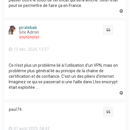
passer outre le souci de certificat qui sera affiché. Seul l'état
peut se permettre de faire ça en France.
H
a
u
t
piratebab
Citation
Site Admin
13 déc. 2024, 13:37
Ce n'est plus un problème lié à l'utilisation d'un VPN, mais on
problème plus général lié au principe de la chaîne de
certification et de confiance. C'est un des piliers d'internet.
Imaginez ce qui se passerait si une faille dans Ltes enscrypt
était exploitée ....
H
a
u
t
paul74
Citation
07 août 2025, 08:42