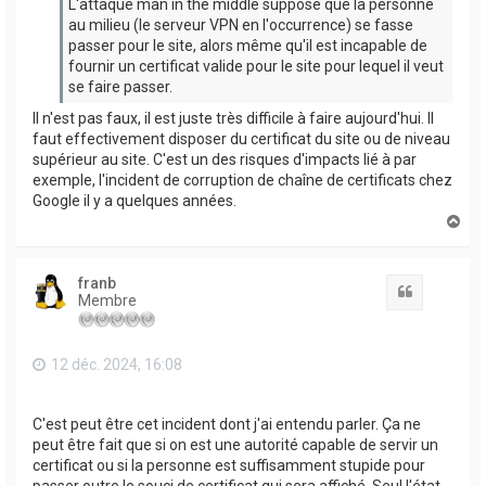
L'attaque man in the middle suppose que la personne
au milieu (le serveur VPN en l'occurrence) se fasse
passer pour le site, alors même qu'il est incapable de
fournir un certificat valide pour le site pour lequel il veut
se faire passer.
Il n'est pas faux, il est juste très difficile à faire aujourd'hui. Il
faut effectivement disposer du certificat du site ou de niveau
supérieur au site. C'est un des risques d'impacts lié à par
exemple, l'incident de corruption de chaîne de certificats chez
Google il y a quelques années.
H
a
u
t
franb
Citation
Membre
12 déc. 2024, 16:08
C'est peut être cet incident dont j'ai entendu parler. Ça ne
peut être fait que si on est une autorité capable de servir un
certificat ou si la personne est suffisamment stupide pour