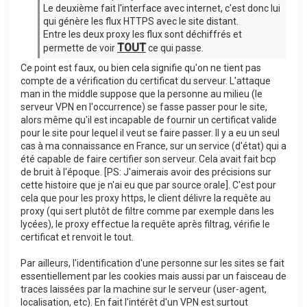
Le deuxième fait l'interface avec internet, c'est donc lui
qui génère les flux HTTPS avec le site distant.
Entre les deux proxy les flux sont déchiffrés et
TOUT
permette de voir
ce qui passe.
Ce point est faux, ou bien cela signifie qu'on ne tient pas
compte de a vérification du certificat du serveur. L'attaque
man in the middle suppose que la personne au milieu (le
serveur VPN en l'occurrence) se fasse passer pour le site,
alors même qu'il est incapable de fournir un certificat valide
pour le site pour lequel il veut se faire passer. Il y a eu un seul
cas à ma connaissance en France, sur un service (d'état) qui a
été capable de faire certifier son serveur. Cela avait fait bcp
de bruit à l'époque. [PS: J'aimerais avoir des précisions sur
cette histoire que je n'ai eu que par source orale]. C'est pour
cela que pour les proxy https, le client délivre la requête au
proxy (qui sert plutôt de filtre comme par exemple dans les
lycées), le proxy effectue la requête après filtrag, vérifie le
certificat et renvoit le tout.
Par ailleurs, l'identification d'une personne sur les sites se fait
essentiellement par les cookies mais aussi par un faisceau de
traces laissées par la machine sur le serveur (user-agent,
localisation, etc). En fait l'intérêt d'un VPN est surtout