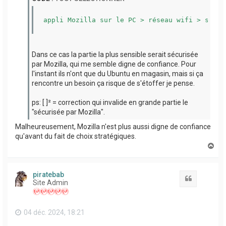
appli Mozilla sur le PC > réseau wifi > serve
Dans ce cas la partie la plus sensible serait sécurisée
par Mozilla, qui me semble digne de confiance. Pour
l'instant ils n'ont que du Ubuntu en magasin, mais si ça
rencontre un besoin ça risque de s'étoffer je pense.
ps: [ ]² = correction qui invalide en grande partie le
"sécurisée par Mozilla".
Malheureusement, Mozilla n'est plus aussi digne de confiance
qu'avant du fait de choix stratégiques.
H
a
u
t
piratebab
Citation
Site Admin
04 déc. 2024, 18:21