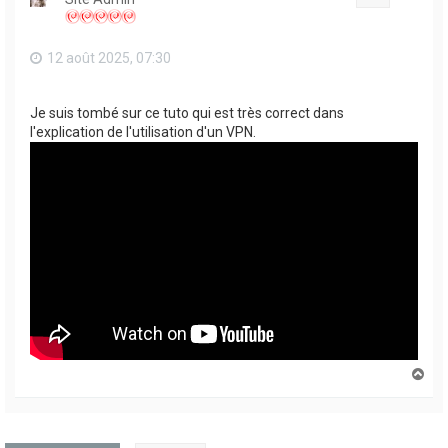
12 août 2025, 07:30
Je suis tombé sur ce tuto qui est très correct dans
l'explication de l'utilisation d'un VPN.
H
a
u
t