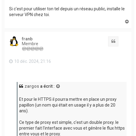
Si c'est pour utiliser ton tel depuis un réseau public, installe le
serveur VPN chez toi.
H
a
u
t
franb
Citation
Membre
10 déc. 2024, 21:16
zargos
a écrit :
Et pour le HTTPS il pourra mettre en place un proxy
papillon (un nom qui était en usage il y a plus de 20
ans).
Ce type de proxy est simple, c'est un double proxy. le
premier fait l'interface avec vous et génère le flux https
entre vous et le proxy.