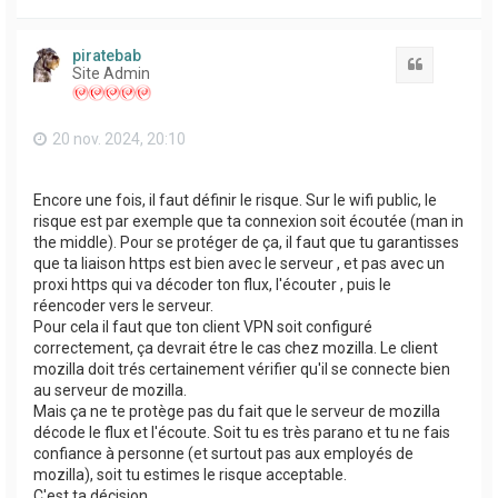
a
u
t
piratebab
Citation
Site Admin
20 nov. 2024, 20:10
Encore une fois, il faut définir le risque. Sur le wifi public, le
risque est par exemple que ta connexion soit écoutée (man in
the middle). Pour se protéger de ça, il faut que tu garantisses
que ta liaison https est bien avec le serveur , et pas avec un
proxi https qui va décoder ton flux, l'écouter , puis le
réencoder vers le serveur.
Pour cela il faut que ton client VPN soit configuré
correctement, ça devrait étre le cas chez mozilla. Le client
mozilla doit trés certainement vérifier qu'il se connecte bien
au serveur de mozilla.
Mais ça ne te protège pas du fait que le serveur de mozilla
décode le flux et l'écoute. Soit tu es très parano et tu ne fais
confiance à personne (et surtout pas aux employés de
mozilla), soit tu estimes le risque acceptable.
C'est ta décision.