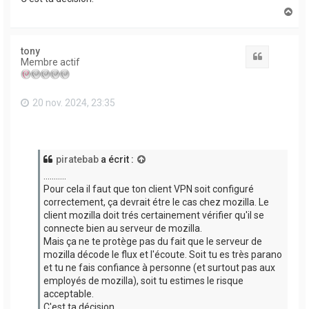
H
a
u
t
tony
Citation
Membre actif
20 nov. 2024, 23:35
piratebab
a écrit :
...........
Pour cela il faut que ton client VPN soit configuré
correctement, ça devrait étre le cas chez mozilla. Le
client mozilla doit trés certainement vérifier qu'il se
connecte bien au serveur de mozilla.
Mais ça ne te protège pas du fait que le serveur de
mozilla décode le flux et l'écoute. Soit tu es très parano
et tu ne fais confiance à personne (et surtout pas aux
employés de mozilla), soit tu estimes le risque
acceptable.
C'est ta décision.