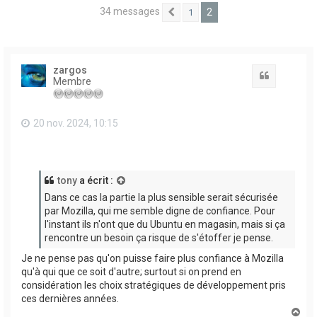
34 messages
2
1
Précédent
zargos
Citation
Membre
20 nov. 2024, 10:15
tony
a écrit :
Dans ce cas la partie la plus sensible serait sécurisée
par Mozilla, qui me semble digne de confiance. Pour
l'instant ils n'ont que du Ubuntu en magasin, mais si ça
rencontre un besoin ça risque de s'étoffer je pense.
Je ne pense pas qu'on puisse faire plus confiance à Mozilla
qu'à qui que ce soit d'autre; surtout si on prend en
considération les choix stratégiques de développement pris
ces dernières années.
H