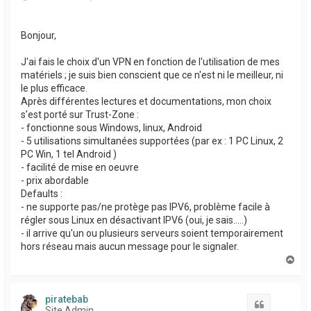
Bonjour,
J'ai fais le choix d'un VPN en fonction de l'utilisation de mes
matériels ; je suis bien conscient que ce n'est ni le meilleur, ni
le plus efficace.
Après différentes lectures et documentations, mon choix
s'est porté sur Trust-Zone :
- fonctionne sous Windows, linux, Android
- 5 utilisations simultanées supportées (par ex : 1 PC Linux, 2
PC Win, 1 tel Android )
- facilité de mise en oeuvre
- prix abordable
Defaults :
- ne supporte pas/ne protège pas IPV6, problème facile à
régler sous Linux en désactivant IPV6 (oui, je sais.....)
- il arrive qu'un ou plusieurs serveurs soient temporairement
hors réseau mais aucun message pour le signaler.
H
a
u
t
piratebab
Citation
Site Admin