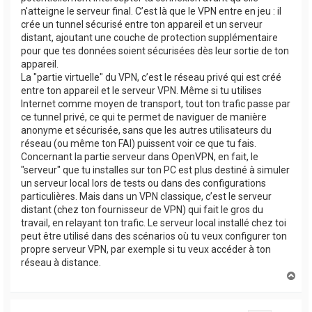
n'atteigne le serveur final. C’est là que le VPN entre en jeu : il
crée un tunnel sécurisé entre ton appareil et un serveur
distant, ajoutant une couche de protection supplémentaire
pour que tes données soient sécurisées dès leur sortie de ton
appareil.
La "partie virtuelle" du VPN, c’est le réseau privé qui est créé
entre ton appareil et le serveur VPN. Même si tu utilises
Internet comme moyen de transport, tout ton trafic passe par
ce tunnel privé, ce qui te permet de naviguer de manière
anonyme et sécurisée, sans que les autres utilisateurs du
réseau (ou même ton FAI) puissent voir ce que tu fais.
Concernant la partie serveur dans OpenVPN, en fait, le
"serveur" que tu installes sur ton PC est plus destiné à simuler
un serveur local lors de tests ou dans des configurations
particulières. Mais dans un VPN classique, c’est le serveur
distant (chez ton fournisseur de VPN) qui fait le gros du
travail, en relayant ton trafic. Le serveur local installé chez toi
peut être utilisé dans des scénarios où tu veux configurer ton
propre serveur VPN, par exemple si tu veux accéder à ton
réseau à distance.
H
a
u
t