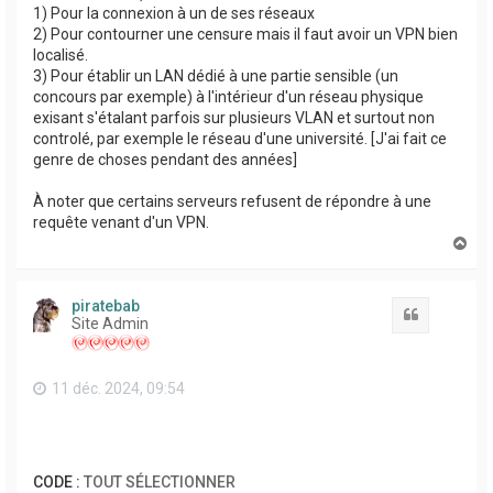
1) Pour la connexion à un de ses réseaux
2) Pour contourner une censure mais il faut avoir un VPN bien
localisé.
3) Pour établir un LAN dédié à une partie sensible (un
concours par exemple) à l'intérieur d'un réseau physique
exisant s'étalant parfois sur plusieurs VLAN et surtout non
controlé, par exemple le réseau d'une université. [J'ai fait ce
genre de choses pendant des années]
À noter que certains serveurs refusent de répondre à une
requête venant d'un VPN.
H
a
u
t
piratebab
Citation
Site Admin
11 déc. 2024, 09:54
CODE :
TOUT SÉLECTIONNER