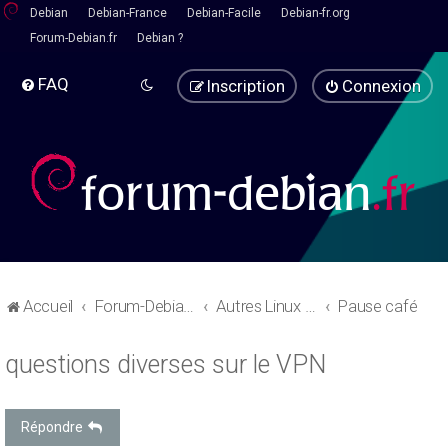
Debian
Debian-France
Debian-Facile
Debian-fr.org
Forum-Debian.fr
Debian ?
FAQ
Inscription
Connexion
Accueil
Forum-Debian.fr
Autres Linux - Pause café
Pause café
questions diverses sur le VPN
Répondre