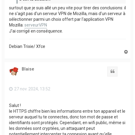
surtout que je suis allé un peu vite pour tirer des conclusions: il
ne s'agit pas d'un serveur VPN de Mozilla, mais d'un serveur à
sélectionner parmi un choix offert par l'application VPN
Mozilla:
serveurVPN
J'ai corrigé en conséquence.
Debian Trixie/ Xfce
H
a
u
t
Blaise
Citation
27 nov. 2024, 13:52
Salut !
le HTTPS chiffre bien les informations entre ton appareil et le
serveur auquel tu te connectes, donc ton mot de passe et
identifiants sont protégés. Cependant, en wifi public, même si
les données sont cryptées, un attaquant peut
potentiellement intercepter ta connexion avant qu'elle