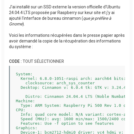
J'ai installé sur un SSD externe la version officielle d'Ubuntu
24.04.4 LTS proposée par Raspberry sur keur site et j'y ai
ajouté l'interface de bureau cinnamon (
que je préfère à
Gnome
).
Voici les informations récupérées dans le presse papier après
avoir demandé la copie de la récupération des informations
du système :
CODE :
TOUT SÉLECTIONNER
System:

  Kernel: 6.8.0-1051-raspi arch: aarch64 bits: 64 
    clocksource: arch_sys_counter

  Desktop: Cinnamon v: 6.0.4 tk: GTK v: 3.24.41 w
    Distro: Cinnamon 24.04.4 LTS (Noble Numbat) ba
Machine:

  Type: ARM System: Raspberry Pi 500 Rev 1.0 deta
CPU:

  Info: quad core model: N/A variant: cortex-a76 
  Speed (MHz): avg: 1600 min/max: 1500/2400 cores
  Features: Use -f option to see features

Graphics:

  Device-1: bcm2712-hdmi0 driver: vc4_hdmi v: N/A