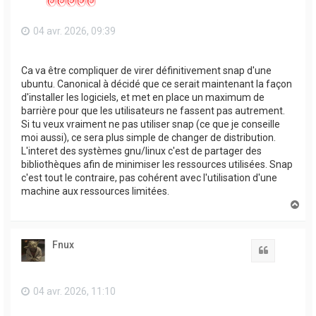
    class-ID: 0900

Sensors:

04 avr. 2026, 09:39
  System Temperatures: cpu: 61.3 C mobo: N/A

  Fan Speeds (rpm): N/A

Repos:

  Packages: 2142 pm: dpkg pkgs: 2132 pm: snap pkgs
Ca va être compliquer de virer définitivement snap d'une
  Active apt repos in: /etc/apt/sources.list

ubuntu. Canonical à décidé que ce serait maintenant la façon
    1: deb http: //c.archive.ubuntu .com/ubuntu/ 
    2: deb http: //ports.ubuntu .com/ubuntu-ports
d'installer les logiciels, et met en place un maximum de
    3: deb http: //c.archive.ubuntu .com/ubuntu/ 
barrière pour que les utilisateurs ne fassent pas autrement.
    4: deb http: //c.archive.ubuntu .com/ubuntu/ 
Si tu veux vraiment ne pas utiliser snap (ce que je conseille
    5: deb http: //ports.ubuntu .com/ubuntu-ports
    6: deb http: //ports.ubuntu .com/ubuntu-ports
moi aussi), ce sera plus simple de changer de distribution.
    7: deb http: //ports.ubuntu .com/ubuntu-ports
L'interet des systèmes gnu/linux c'est de partager des
  Active apt repos in: /etc/apt/sources.list.d/ubu
bibliothèques afin de minimiser les ressources utilisées. Snap
    1: deb https: //esm.ubuntu .com/apps/ubuntu n
c'est tout le contraire, pas cohérent avec l'utilisation d'une
  Active apt repos in: /etc/apt/sources.list.d/ubu
    1: deb https: //esm.ubuntu .com/infra/ubuntu 
machine aux ressources limitées.
  Active apt repos in: /etc/apt/sources.list.d/ubu
H
    1: deb http: //c.archive.ubuntu .com/ubuntu/ 
a
    2: deb http: //c.archive.ubuntu .com/ubuntu/ 
u
Info:

t
  Memory: total: N/A available: 15.6 GiB used: 3.9
Fnux
Citation
  Processes: 333 Power: uptime: 5h 7m suspend: In
    default: graphical

  Compilers: gcc: 13.3.0 Client: Cinnamon v: 6.0.
04 avr. 2026, 11:10