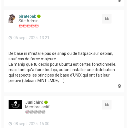
a
u
t
piratebab
Citation
Site Admin
05 sept. 2025, 13:21
De base in n'installe pas de snap ou de flatpack sur debian,
sauf cas de force majeure.
La manip que tu décris pour ubuntu est certes fonctionnelle,
mais tant qu'a faire tout ça, autant installer une distribution
qui respecte les principes de base d'UNIX qui ont fait leur
preuve (debian, MINT LMDE, ....)
H
a
u
t
Junichirô
Citation
Membre actif
08 sept. 2025, 15:00