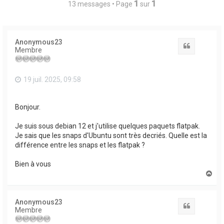
1
1
13 messages • Page
sur
Anonymous23
Citation
Membre
19 juil. 2025, 09:58
Bonjour.
Je suis sous debian 12 et j'utilise quelques paquets flatpak.
Je sais que les snaps d'Ubuntu sont très decriés. Quelle est la
différence entre les snaps et les flatpak ?
Bien à vous
H
a
u
t
Anonymous23
Citation
Membre