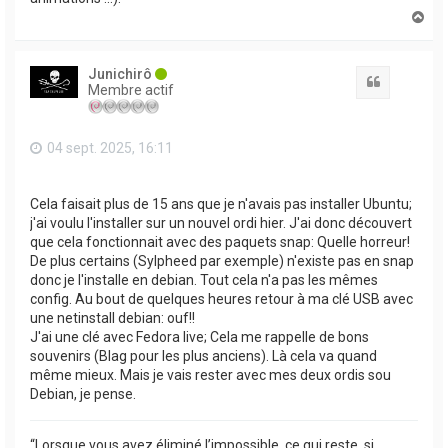
H
a
u
t
Junichirô
Citation
Membre actif
04 sept. 2025, 16:11
Cela faisait plus de 15 ans que je n'avais pas installer Ubuntu;
j'ai voulu l'installer sur un nouvel ordi hier. J'ai donc découvert
que cela fonctionnait avec des paquets snap: Quelle horreur!
De plus certains (Sylpheed par exemple) n'existe pas en snap
donc je l'installe en debian. Tout cela n'a pas les mêmes
config. Au bout de quelques heures retour à ma clé USB avec
une netinstall debian: ouf!!
J'ai une clé avec Fedora live; Cela me rappelle de bons
souvenirs (Blag pour les plus anciens). Là cela va quand
même mieux. Mais je vais rester avec mes deux ordis sou
Debian, je pense.
“Lorsque vous avez éliminé l’impossible, ce qui reste, si