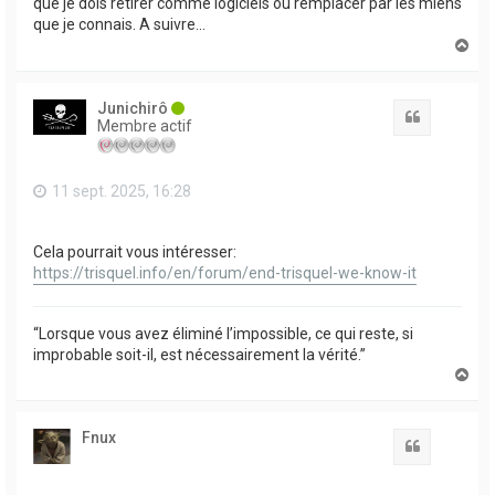
que je dois retirer comme logiciels ou remplacer par les miens
que je connais. A suivre...
H
a
u
t
Junichirô
Citation
Membre actif
11 sept. 2025, 16:28
Cela pourrait vous intéresser:
https://trisquel.info/en/forum/end-trisquel-we-know-it
“Lorsque vous avez éliminé l’impossible, ce qui reste, si
improbable soit-il, est nécessairement la vérité.”
H
a
u
t
Fnux
Citation