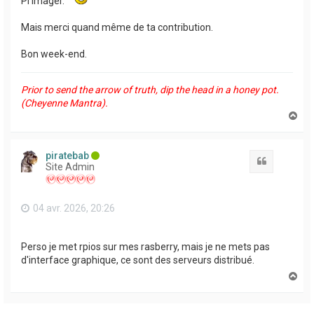
Pi Imager.
Mais merci quand même de ta contribution.
Bon week-end.
Prior to send the arrow of truth, dip the head in a honey pot.
(Cheyenne Mantra).
H
a
u
t
piratebab
Citation
Site Admin
04 avr. 2026, 20:26
Perso je met rpios sur mes rasberry, mais je ne mets pas
d'interface graphique, ce sont des serveurs distribué.
H
a
u
t