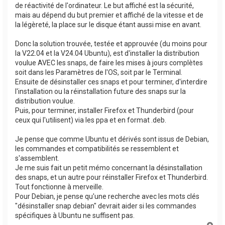
de réactivité de l'ordinateur. Le but affiché est la sécurité,
mais au dépend du but premier et affiché de la vitesse et de
la légèreté, la place sur le disque étant aussi mise en avant.
Donc la solution trouvée, testée et approuvée (du moins pour
la V22.04 et la V24.04 Ubuntu), est d'installer la distribution
voulue AVEC les snaps, de faire les mises à jours complètes
soit dans les Paramètres de l'OS, soit par le Terminal.
Ensuite de désinstaller ces snaps et pour terminer, d'interdire
l'installation ou la réinstallation future des snaps sur la
distribution voulue.
Puis, pour terminer, installer Firefox et Thunderbird (pour
ceux qui l'utilisent) via les ppa et en format .deb.
Je pense que comme Ubuntu et dérivés sont issus de Debian,
les commandes et compatibilités se ressemblent et
s'assemblent.
Je me suis fait un petit mémo concernant la désinstallation
des snaps, et un autre pour réinstaller Firefox et Thunderbird.
Tout fonctionne à merveille.
Pour Debian, je pense qu'une recherche avec les mots clés
"désinstaller snap debian" devrait aider si les commandes
spécifiques à Ubuntu ne suffisent pas.
H