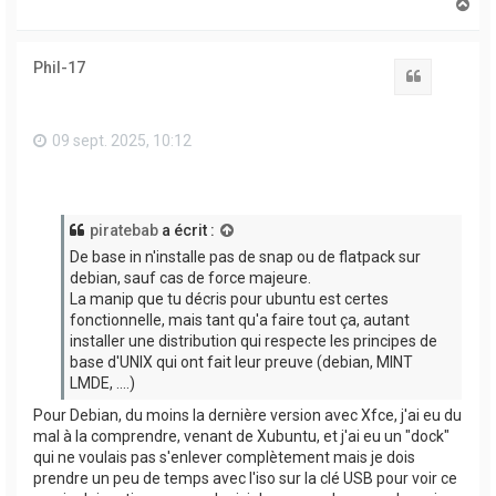
H
a
u
t
Phil-17
Citation
09 sept. 2025, 10:12
piratebab
a écrit :
De base in n'installe pas de snap ou de flatpack sur
debian, sauf cas de force majeure.
La manip que tu décris pour ubuntu est certes
fonctionnelle, mais tant qu'a faire tout ça, autant
installer une distribution qui respecte les principes de
base d'UNIX qui ont fait leur preuve (debian, MINT
LMDE, ....)
Pour Debian, du moins la dernière version avec Xfce, j'ai eu du
mal à la comprendre, venant de Xubuntu, et j'ai eu un "dock"
qui ne voulais pas s'enlever complètement mais je dois
prendre un peu de temps avec l'iso sur la clé USB pour voir ce