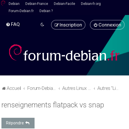
Debian
Debian-France
Debian-Facile
Debian-fr.org
Forum-Debian.fr
Debian ?
FAQ
Inscription
Connexion
Accueil
Forum-Debian.fr
Autres Linux - Pause café
Autres "Linux" basées sur debian
renseignements flatpack vs snap
Répondre