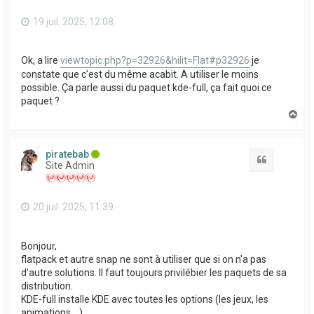
19 juil. 2025, 12:08
Ok, a lire
viewtopic.php?p=32926&hilit=Flat#p32926
je
constate que c'est du même acabit. A utiliser le moins
possible. Ça parle aussi du paquet kde-full, ça fait quoi ce
paquet ?
H
a
u
t
piratebab
Citation
Site Admin
20 juil. 2025, 11:39
Bonjour,
flatpack et autre snap ne sont à utiliser que si on n'a pas
d'autre solutions. Il faut toujours privilébier les paquets de sa
distribution.
KDE-full installe KDE avec toutes les options (les jeux, les
animations ...).