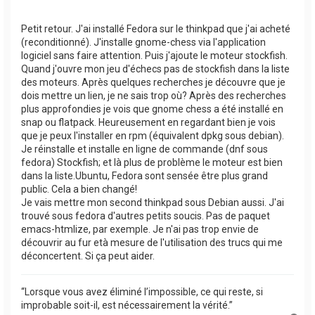
Petit retour. J'ai installé Fedora sur le thinkpad que j'ai acheté
(reconditionné). J'installe gnome-chess via l'application
logiciel sans faire attention. Puis j'ajoute le moteur stockfish.
Quand j'ouvre mon jeu d'échecs pas de stockfish dans la liste
des moteurs. Après quelques recherches je découvre que je
dois mettre un lien, je ne sais trop où? Après des recherches
plus approfondies je vois que gnome chess a été installé en
snap ou flatpack. Heureusement en regardant bien je vois
que je peux l'installer en rpm (équivalent dpkg sous debian).
Je réinstalle et installe en ligne de commande (dnf sous
fedora) Stockfish; et là plus de problème le moteur est bien
dans la liste.Ubuntu, Fedora sont sensée être plus grand
public. Cela a bien changé!
Je vais mettre mon second thinkpad sous Debian aussi. J'ai
trouvé sous fedora d'autres petits soucis. Pas de paquet
emacs-htmlize, par exemple. Je n'ai pas trop envie de
découvrir au fur età mesure de l'utilisation des trucs qui me
déconcertent. Si ça peut aider.
“Lorsque vous avez éliminé l’impossible, ce qui reste, si
improbable soit-il, est nécessairement la vérité.”