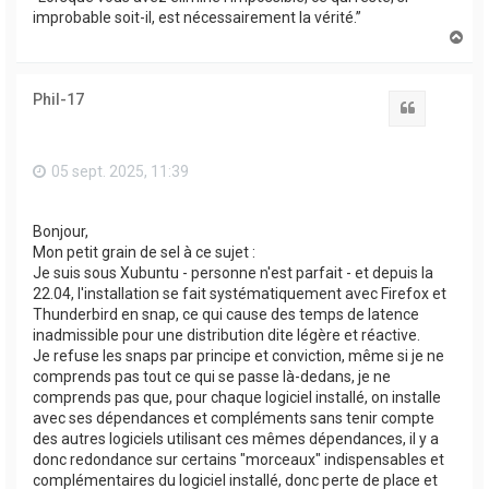
improbable soit-il, est nécessairement la vérité.”
H
a
u
t
Phil-17
Citation
05 sept. 2025, 11:39
Bonjour,
Mon petit grain de sel à ce sujet :
Je suis sous Xubuntu - personne n'est parfait - et depuis la
22.04, l'installation se fait systématiquement avec Firefox et
Thunderbird en snap, ce qui cause des temps de latence
inadmissible pour une distribution dite légère et réactive.
Je refuse les snaps par principe et conviction, même si je ne
comprends pas tout ce qui se passe là-dedans, je ne
comprends pas que, pour chaque logiciel installé, on installe
avec ses dépendances et compléments sans tenir compte
des autres logiciels utilisant ces mêmes dépendances, il y a
donc redondance sur certains "morceaux" indispensables et
complémentaires du logiciel installé, donc perte de place et