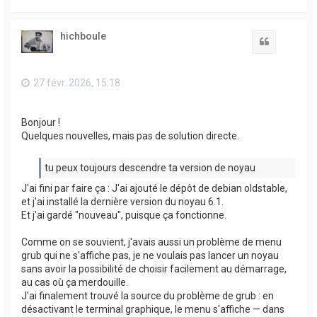
a
u
t
hichboule
Citation
27 févr. 2026, 15:18
Bonjour !
Quelques nouvelles, mais pas de solution directe.
tu peux toujours descendre ta version de noyau
J'ai fini par faire ça : J'ai ajouté le dépôt de debian oldstable,
et j'ai installé la dernière version du noyau 6.1.
Et j'ai gardé "nouveau", puisque ça fonctionne.
Comme on se souvient, j'avais aussi un problème de menu
grub qui ne s'affiche pas, je ne voulais pas lancer un noyau
sans avoir la possibilité de choisir facilement au démarrage,
au cas où ça merdouille.
J'ai finalement trouvé la source du problème de grub : en
désactivant le terminal graphique, le menu s'affiche — dans