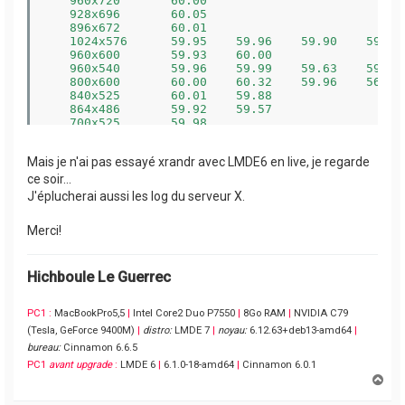
   960x720       60.00  

   928x696       60.05  

   896x672       60.01  

   1024x576      59.95    59.96    59.90    59.82 
   960x600       59.93    60.00  

   960x540       59.96    59.99    59.63    59.82 
   800x600       60.00    60.32    59.96    56.25 
   840x525       60.01    59.88  

   864x486       59.92    59.57  

   700x525       59.98  

   800x450       59.95    59.82  

   640x512       60.02  

Mais je n'ai pas essayé xrandr avec LMDE6 en live, je regarde
   700x450       59.96    59.88  

   640x480       60.00    59.94    59.94  

ce soir...
   720x405       59.51    58.99  

J'éplucherai aussi les log du serveur X.
   720x400       59.97  

   684x384       59.88    59.85  

Merci!
   640x400       59.88    59.98    59.96  

   640x360       59.86    59.83    59.84    59.32 
   640x350       59.84  

   512x384       60.00  

Hichboule Le Guerrec
   512x288       60.00    59.92  

   480x270       59.63    59.82  

   400x300       60.32    56.34  

PC1 :
MacBookPro5,5
|
Intel Core2 Duo P7550
|
8Go RAM
|
NVIDIA C79
   432x243       59.92    59.57  

(Tesla, GeForce 9400M)
|
distro:
LMDE 7
|
noyau:
6.12.63+deb13-amd64
|
   320x240       60.05  

bureau:
Cinnamon 6.6.5
   360x202       59.51    59.13  

PC1
avant upgrade
:
LMDE 6
|
6.1.0-18-amd64
|
Cinnamon 6.0.1
   320x180       59.84    59.32
H
a