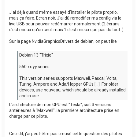
J'ai déjà quand même essayé d'installer le pilote proprio,
mais ça foire. Ecran noir. J'ai dû remodifier ma config via le
live USB pour pouvoir redémarrer normalement (2 écrans
c'est mieux qu'un seul, mais 1 c'est mieux que pas du tout :)
Sur la page NvidiaGraphicsDrivers de debian, on peut lire :
Debian 13 "Trixie"
550.xx.yy series
This version series supports Maxwell, Pascal, Volta,
Turing, Ampere and Ada/Hopper GPUs [...]. For older
devices, use nouveau, which should be already installed
and in use.
L'architecture de mon GPU est "Tesla", soit 3 versions
antérieures à "Maxwell", la première architecture prise en
charge par ce pilote.
Ceci dit, j'ai peut-être pas creusé cette question des pilotes