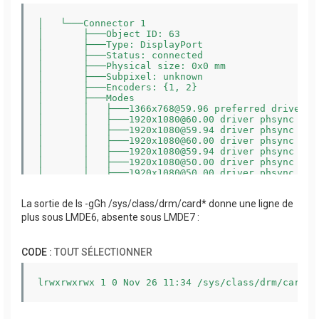
│   └───Connector 1

│       ├───Object ID: 63

│       ├───Type: DisplayPort

│       ├───Status: connected

│       ├───Physical size: 0x0 mm

│       ├───Subpixel: unknown

│       ├───Encoders: {1, 2}

│       ├───Modes

│       │   ├───1366x768@59.96 preferred driver ph
│       │   ├───1920x1080@60.00 driver phsync pvsy
│       │   ├───1920x1080@59.94 driver phsync pvsy
│       │   ├───1920x1080@60.00 driver phsync pvsy
│       │   ├───1920x1080@59.94 driver phsync pvsy
│       │   ├───1920x1080@50.00 driver phsync pvsy
│       │   ├───1920x1080@50.00 driver phsync pvsy
│       │   ├───1920x1080@50.00 driver phsync pvsy
│       │   ├───1920x1080@24.00 driver phsync pvsy
La sortie de ls -gGh /sys/class/drm/card* donne une ligne de
│       │   ├───1920x1080@23.98 driver phsync pvsy
│       │   ├───1280x768@59.99 driver phsync nvsyn
plus sous LMDE6, absente sous LMDE7 :
│       │   ├───1280x720@60.00 driver phsync pvsyn
│       │   ├───1280x720@60.00 driver phsync pvsyn
│       │   ├───1280x720@59.94 driver phsync pvsyn
CODE :
TOUT SÉLECTIONNER
│       │   ├───1280x720@50.00 driver phsync pvsyn
│       │   ├───1280x720@50.00 driver phsync pvsyn
│       │   ├───1024x768@60.00 driver nhsync nvsyn
lrwxrwxrwx 1 0 Nov 26 11:34 /sys/class/drm/card0-
│       │   ├───800x600@60.32 driver phsync pvsync
│       │   ├───800x600@56.25 driver phsync pvsync
│       │   ├───720x576@50.00 driver nhsync nvsync