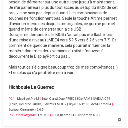
besoin de démarrer sur une autre ligne jusqu'à maintenant...
Je n'ai par ailleurs plus du tout accès au setup du BIOS de cet
ordi. Je ne sais pas depuis quand. Les combinaisons de
touches ne fonctionnent pas. Seule la touche Alt me permet
d'avoir un menu des disques amorçables, ce qui me permet
quand même de démarrer sur la clé USB.
Donc je me demande si le BIOS n'aurait pas été flashé lors
d'une mise à niveau (LMDE4 vers 5 ? 5 vers 6 ? 6 vers 7 ?). Et
comment de quelque manière, cela pourrait influencer la
manière dont mes deux versions du pilote "nouveau"
découvrent le DisplayPort ou pas...
Mais tout ça s'éloigne beaucoup trop de mes compétences :)
Et en plus ça n'a peut-être rien à voir...
Hichboule Le Guerrec
PC1 :
MacBookPro5,5
|
Intel Core2 Duo P7550
|
8Go RAM
|
NVIDIA C79
(Tesla, GeForce 9400M)
|
distro:
LMDE 7
|
noyau:
6.12.63+deb13-amd64
|
bureau:
Cinnamon 6.6.5
PC1
avant upgrade
:
LMDE 6
|
6.1.0-18-amd64
|
Cinnamon 6.0.1
H
a