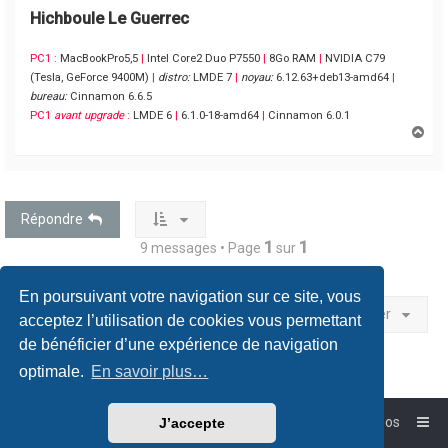
Hichboule Le Guerrec
PC1 :
MacBookPro5,5
|
Intel Core2 Duo P7550
|
8Go RAM
|
NVIDIA C79
(Tesla, GeForce 9400M)
|
distro:
LMDE 7
|
noyau:
6.12.63+deb13-amd64
|
bureau:
Cinnamon 6.6.5
PC1
avant upgrade
:
LMDE 6
|
6.1.0-18-amd64
|
Cinnamon 6.0.1
H
a
u
t
Répondre
1
1
9 messages • Page
sur
En poursuivant votre navigation sur ce site, vous
Aller
acceptez l’utilisation de cookies vous permettant
de bénéficier d’une expérience de navigation
optimale.
En savoir plus…
Accueil
Forum-Debian.fr
À propos
J’accepte
Powered by
phpBB
™