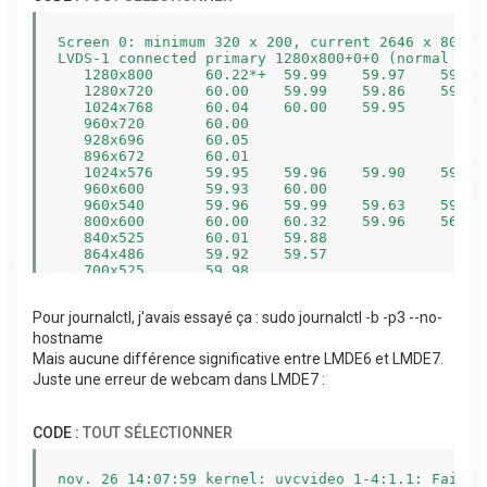
Screen 0: minimum 320 x 200, current 2646 x 800, m
LVDS-1 connected primary 1280x800+0+0 (normal lef
   1280x800      60.22*+  59.99    59.97    59.81 
   1280x720      60.00    59.99    59.86    59.74 
   1024x768      60.04    60.00    59.95  

   960x720       60.00  

   928x696       60.05  

   896x672       60.01  

   1024x576      59.95    59.96    59.90    59.82 
   960x600       59.93    60.00  

   960x540       59.96    59.99    59.63    59.82 
   800x600       60.00    60.32    59.96    56.25 
   840x525       60.01    59.88  

   864x486       59.92    59.57  

   700x525       59.98  

   800x450       59.95    59.82  

   640x512       60.02  

Pour journalctl, j'avais essayé ça : sudo journalctl -b -p3 --no-
   700x450       59.96    59.88  

   640x480       60.00    59.94    59.94  

hostname
   720x405       59.51    58.99  

Mais aucune différence significative entre LMDE6 et LMDE7.
   720x400       59.97  

Juste une erreur de webcam dans LMDE7 :
   684x384       59.88    59.85  

   640x400       59.88    59.98    59.96  

   640x360       59.86    59.83    59.84    59.32 
CODE :
TOUT SÉLECTIONNER
   640x350       59.84  

   512x384       60.00  

   512x288       60.00    59.92  

nov. 26 14:07:59 kernel: uvcvideo 1-4:1.1: Failed
   480x270       59.63    59.82  
