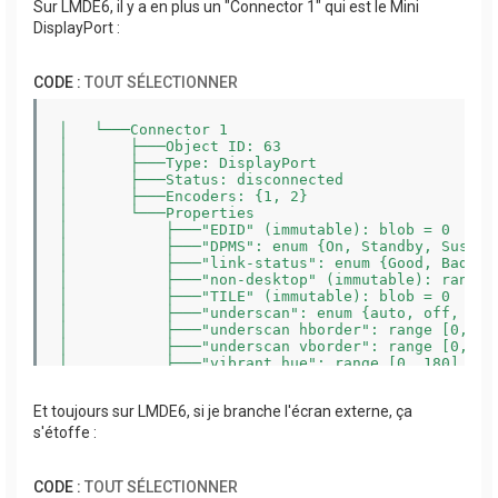
Sur LMDE6, il y a en plus un "Connector 1" qui est le Mini
    device: 1 drv: swrast gbm: drv: nouveau surfac
    drv: nouveau inactive: wayland

DisplayPort :
  API: OpenGL v: 4.5 compat-v: 3.3 vendor: mesa v:
    direct-render: yes renderer: NVAC device-ID: 1
    unified: yes

CODE :
TOUT SÉLECTIONNER
  API: Vulkan v: 1.4.309 layers: 3 device: 0 type:
    19.1.7 128 bits) driver: mesa llvmpipe v: 25.0
    device-ID: 10005:0000 surfaces: xcb,xlib

│   └───Connector 1

  Info: Tools: api: eglinfo, glxinfo, vulkaninfo x
│       ├───Object ID: 63

│       ├───Type: DisplayPort

│       ├───Status: disconnected

│       ├───Encoders: {1, 2}

│       └───Properties

│           ├───"EDID" (immutable): blob = 0

│           ├───"DPMS": enum {On, Standby, Suspend
│           ├───"link-status": enum {Good, Bad} = 
│           ├───"non-desktop" (immutable): range [
│           ├───"TILE" (immutable): blob = 0

│           ├───"underscan": enum {auto, off, on} 
│           ├───"underscan hborder": range [0, 128
│           ├───"underscan vborder": range [0, 128
│           ├───"vibrant hue": range [0, 180] = 90
│           ├───"color vibrance": range [0, 200] =
│           ├───"scaling mode": enum {None, Full, 
Et toujours sur LMDE6, si je branche l'écran externe, ça
│           ├───"dithering mode": enum {auto, off
│           └───"dithering depth": enum {auto, 6 
s'étoffe :
CODE :
TOUT SÉLECTIONNER