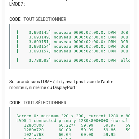
LMDE7 :
CODE :
TOUT SÉLECTIONNER
[    3.693145] nouveau 0000:02:00.0: DRM: DCB outp
[    3.693149] nouveau 0000:02:00.0: DRM: DCB outp
[    3.693151] nouveau 0000:02:00.0: DRM: DCB outp
[    3.693154] nouveau 0000:02:00.0: DRM: DCB conn
[    3.693157] nouveau 0000:02:00.0: DRM: DCB conn
[    3.788583] nouveau 0000:02:00.0: DRM: allocat
Sur xrandr sous LDME7, il n'y avait pas trace de l'autre
moniteur, ni même du DisplayPort :
CODE :
TOUT SÉLECTIONNER
Screen 0: minimum 320 x 200, current 1280 x 800, m
LVDS-1 connected primary 1280x800+0+0 (normal lef
   1280x800      60.22*+  59.99    59.97    59.81 
   1280x720      60.00    59.99    59.86    59.74 
   1024x768      60.04    60.00    59.95  
