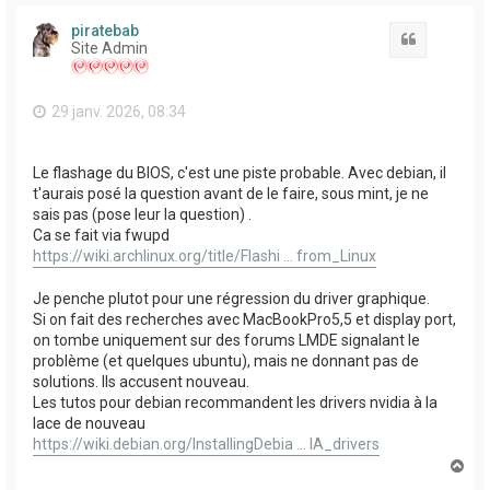
u
t
piratebab
Citation
Site Admin
29 janv. 2026, 08:34
Le flashage du BIOS, c'est une piste probable. Avec debian, il
t'aurais posé la question avant de le faire, sous mint, je ne
sais pas (pose leur la question) .
Ca se fait via fwupd
https://wiki.archlinux.org/title/Flashi ... from_Linux
Je penche plutot pour une régression du driver graphique.
Si on fait des recherches avec MacBookPro5,5 et display port,
on tombe uniquement sur des forums LMDE signalant le
problème (et quelques ubuntu), mais ne donnant pas de
solutions. Ils accusent nouveau.
Les tutos pour debian recommandent les drivers nvidia à la
lace de nouveau
https://wiki.debian.org/InstallingDebia ... IA_drivers
H
a