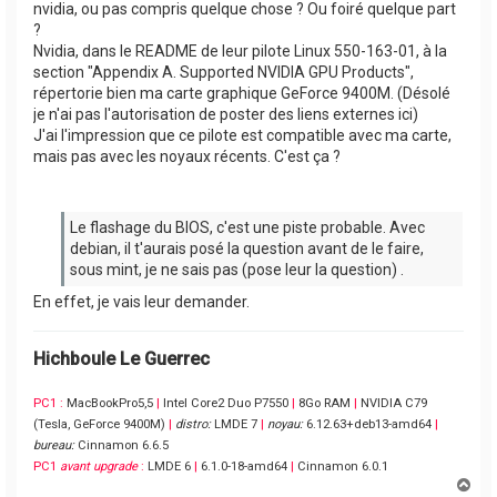
nvidia, ou pas compris quelque chose ? Ou foiré quelque part
?
Nvidia, dans le README de leur pilote Linux 550-163-01, à la
section "Appendix A. Supported NVIDIA GPU Products",
répertorie bien ma carte graphique GeForce 9400M. (Désolé
je n'ai pas l'autorisation de poster des liens externes ici)
J'ai l'impression que ce pilote est compatible avec ma carte,
mais pas avec les noyaux récents. C'est ça ?
Le flashage du BIOS, c'est une piste probable. Avec
debian, il t'aurais posé la question avant de le faire,
sous mint, je ne sais pas (pose leur la question) .
En effet, je vais leur demander.
Hichboule Le Guerrec
PC1 :
MacBookPro5,5
|
Intel Core2 Duo P7550
|
8Go RAM
|
NVIDIA C79
(Tesla, GeForce 9400M)
|
distro:
LMDE 7
|
noyau:
6.12.63+deb13-amd64
|
bureau:
Cinnamon 6.6.5
PC1
avant upgrade
:
LMDE 6
|
6.1.0-18-amd64
|
Cinnamon 6.0.1
H