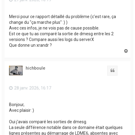
Merci pour ce rapport détaillé du problème (c'est rare, ça
change du "ça marche plus" :) )
Avec ces infos, je ne vois pas de cause possible.
Est ce que tu as comparé la sortie de dmesg entre les 2
versions ? Compare aussi les logs du serverX
Que donne un xrandr ?
H
a
u
t
hichboule
Citation
28 janv. 2026, 16:17
Bonjour,
Avec plaisir :)
Oui j'avais comparé les sorties de dmesg.
La seule différence notable dans ce domaine était quelques
lignes présentes au démarrage de LDME6, absentes avec