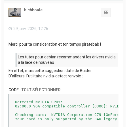
u
t
hichboule
Citation
29 janv. 2026, 12:26
Merci pour ta considération et ton temps piratebab !
Les tutos pour debian recommandent les drivers nvidia
à la lace de nouveau
En effet, mais cette suggestion date de Buster.
D'ailleurs, l'utilitaire nvidia-detect renvoie :
CODE :
TOUT SÉLECTIONNER
Detected NVIDIA GPUs:

02:00.0 VGA compatible controller [0300]: NVIDIA 
Checking card:  NVIDIA Corporation C79 [GeForce 94
Your card is only supported by the 340 legacy dri