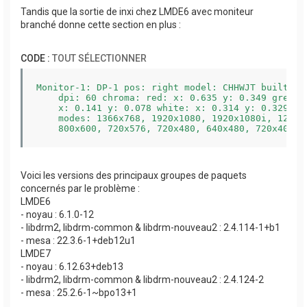
│       │   ├───720x576@50.00 driver nhsync nvsync
Tandis que la sortie de inxi chez LMDE6 avec moniteur
│       │   ├───720x576@50.00 driver nhsync nvsync
│       │   ├───720x480@60.00 driver nhsync nvsync
branché donne cette section en plus :
│       │   ├───720x480@60.00 driver nhsync nvsync
│       │   ├───720x480@59.94 driver nhsync nvsync
│       │   ├───720x480@59.94 driver nhsync nvsync
CODE :
TOUT SÉLECTIONNER
│       │   ├───720x480@59.94 driver nhsync nvsync
│       │   ├───640x480@60.00 driver nhsync nvsync
│       │   ├───640x480@59.94 driver nhsync nvsync
Monitor-1: DP-1 pos: right model: CHHWJT built: 20
│       │   ├───640x480@59.94 driver nhsync nvsync
    dpi: 60 chroma: red: x: 0.635 y: 0.349 green: 
│       │   └───720x400@70.08 driver nhsync pvsync
    x: 0.141 y: 0.078 white: x: 0.314 y: 0.329 siz
│       └───Properties

    modes: 1366x768, 1920x1080, 1920x1080i, 1280x7
│           ├───"EDID" (immutable): blob = 73

    800x600, 720x576, 720x480, 640x480, 720x400
│           ├───"DPMS": enum {On, Standby, Suspend
│           ├───"link-status": enum {Good, Bad} = 
│           ├───"non-desktop" (immutable): range [
│           ├───"TILE" (immutable): blob = 0

Voici les versions des principaux groupes de paquets
│           ├───"underscan": enum {auto, off, on} 
concernés par le problème :
│           ├───"underscan hborder": range [0, 128
│           ├───"underscan vborder": range [0, 128
LMDE6
│           ├───"vibrant hue": range [0, 180] = 90
- noyau : 6.1.0-12
│           ├───"color vibrance": range [0, 200] =
- libdrm2, libdrm-common & libdrm-nouveau2 : 2.4.114-1+b1
│           ├───"scaling mode": enum {None, Full, 
│           ├───"dithering mode": enum {auto, off
- mesa : 22.3.6-1+deb12u1
│           └───"dithering depth": enum {auto, 6 
LMDE7
- noyau : 6.12.63+deb13
- libdrm2, libdrm-common & libdrm-nouveau2 : 2.4.124-2
- mesa : 25.2.6-1~bpo13+1