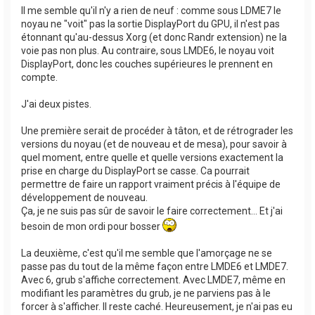
   800x450       59.95    59.82  

Il me semble qu'il n'y a rien de neuf : comme sous LDME7 le
   720x480       60.00    59.94  

noyau ne "voit" pas la sortie DisplayPort du GPU, il n'est pas
   640x512       60.02  

étonnant qu'au-dessus Xorg (et donc Randr extension) ne la
   700x450       59.96    59.88  

voie pas non plus. Au contraire, sous LMDE6, le noyau voit
   640x480       60.00    60.00    59.94  

   720x405       59.51    58.99  

DisplayPort, donc les couches supérieures le prennent en
   720x400       70.08  

compte.
   684x384       59.88    59.85  

   640x400       59.88    59.98  

J'ai deux pistes.
   640x360       59.86    59.83    59.84    59.32 
   512x384       70.07    60.00  

   512x288       60.00    59.92  

Une première serait de procéder à tâton, et de rétrograder les
   480x270       59.63    59.82  

versions du noyau (et de nouveau et de mesa), pour savoir à
   400x300       60.32    56.34  

   432x243       59.92    59.57  

quel moment, entre quelle et quelle versions exactement la
   320x240       60.05  

prise en charge du DisplayPort se casse. Ca pourrait
   360x202       59.51    59.13  

permettre de faire un rapport vraiment précis à l'équipe de
   320x180       59.84    59.32  
développement de nouveau.
Ça, je ne suis pas sûr de savoir le faire correctement... Et j'ai
besoin de mon ordi pour bosser
La deuxième, c'est qu'il me semble que l'amorçage ne se
passe pas du tout de la même façon entre LMDE6 et LMDE7.
Avec 6, grub s'affiche correctement. Avec LMDE7, même en
modifiant les paramètres du grub, je ne parviens pas à le
forcer à s'afficher. Il reste caché. Heureusement, je n'ai pas eu