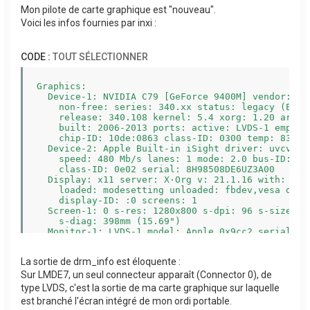
Mon pilote de carte graphique est "nouveau".
Voici les infos fournies par inxi :
CODE :
TOUT SÉLECTIONNER
Graphics:

  Device-1: NVIDIA C79 [GeForce 9400M] vendor: App
    non-free: series: 340.xx status: legacy (EOL~2
    release: 340.108 kernel: 5.4 xorg: 1.20 arch: 
    built: 2006-2013 ports: active: LVDS-1 empty: 
    chip-ID: 10de:0863 class-ID: 0300 temp: 83.0 C
  Device-2: Apple Built-in iSight driver: uvcvideo
    speed: 480 Mb/s lanes: 1 mode: 2.0 bus-ID: 1-4
    class-ID: 0e02 serial: 8H98508DE6UZ3A00

  Display: x11 server: X·Org v: 21.1.16 with: Xway
    loaded: modesetting unloaded: fbdev,vesa dri: 
    display-ID: :0 screens: 1

  Screen-1: 0 s-res: 1280x800 s-dpi: 96 s-size: 33
    s-diag: 398mm (15.69")

  Monitor-1: LVDS-1 model: Apple 0x9cc2 serial: 16
    mode: 1280x800 hz: 60 scale: 100% (1) dpi: 114
    x: 0.639 y: 0.341 green: x: 0.310 y: 0.612 blu
La sortie de drm_info est éloquente :
    x: 0.314 y: 0.329 size: 286x179mm (11.26x7.05"
    ratio: 16:10 modes: 1280x800, 1024x768, 800x60
Sur LMDE7, un seul connecteur apparaît (Connector 0), de
    640x400, 640x350

type LVDS, c'est la sortie de ma carte graphique sur laquelle
  EDID-Warnings: 1: parse_edid: unknown flag 1

est branché l'écran intégré de mon ordi portable.
  API: EGL v: 1.5 hw: drv: nvidia nouveau platform