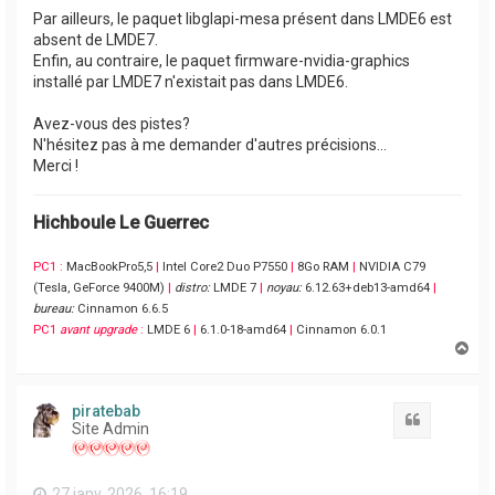
Par ailleurs, le paquet libglapi-mesa présent dans LMDE6 est
absent de LMDE7.
Enfin, au contraire, le paquet firmware-nvidia-graphics
installé par LMDE7 n'existait pas dans LMDE6.
Avez-vous des pistes?
N'hésitez pas à me demander d'autres précisions...
Merci !
Hichboule Le Guerrec
PC1 :
MacBookPro5,5
|
Intel Core2 Duo P7550
|
8Go RAM
|
NVIDIA C79
(Tesla, GeForce 9400M)
|
distro:
LMDE 7
|
noyau:
6.12.63+deb13-amd64
|
bureau:
Cinnamon 6.6.5
PC1
avant upgrade
:
LMDE 6
|
6.1.0-18-amd64
|
Cinnamon 6.0.1
H
a
u
t
piratebab
Citation
Site Admin
27 janv. 2026, 16:19