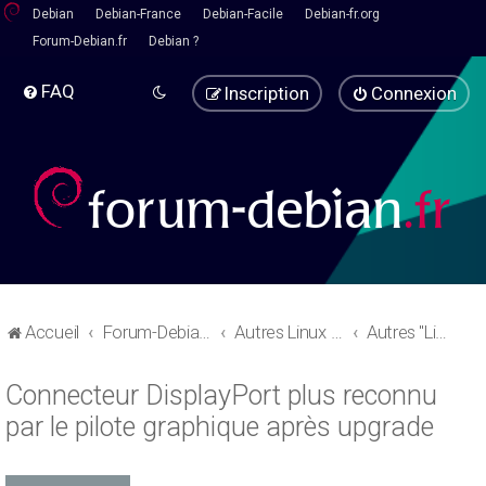
Debian
Debian-France
Debian-Facile
Debian-fr.org
Forum-Debian.fr
Debian ?
FAQ
Inscription
Connexion
Accueil
Forum-Debian.fr
Autres Linux - Pause café
Autres "Linux" basées sur debian
Connecteur DisplayPort plus reconnu
par le pilote graphique après upgrade