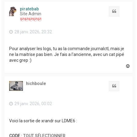
u
t
piratebab
Citation
Site Admin
28 janv. 2026, 20:32
Pour analyser les logs, tu as la commande journalctl, mais je
ne la maitrise pas bien. Je fais a l'ancienne, avec un cat pipé
avec grep :)
H
a
u
t
hichboule
Citation
29 janv. 2026, 00:02
Voici la sortie de xrandr sur LDME6 :
CODE :
TOUT SÉLECTIONNER