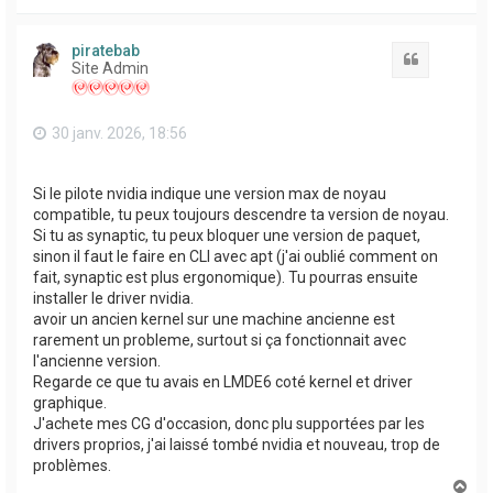
a
u
t
piratebab
Citation
Site Admin
30 janv. 2026, 18:56
Si le pilote nvidia indique une version max de noyau
compatible, tu peux toujours descendre ta version de noyau.
Si tu as synaptic, tu peux bloquer une version de paquet,
sinon il faut le faire en CLI avec apt (j'ai oublié comment on
fait, synaptic est plus ergonomique). Tu pourras ensuite
installer le driver nvidia.
avoir un ancien kernel sur une machine ancienne est
rarement un probleme, surtout si ça fonctionnait avec
l'ancienne version.
Regarde ce que tu avais en LMDE6 coté kernel et driver
graphique.
J'achete mes CG d'occasion, donc plu supportées par les
drivers proprios, j'ai laissé tombé nvidia et nouveau, trop de
problèmes.
H