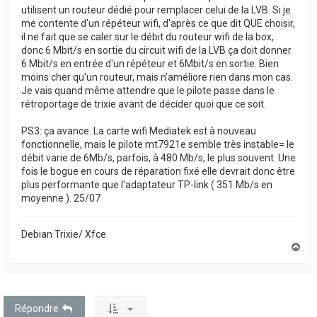
utilisent un routeur dédié pour remplacer celui de la LVB. Si je
me contente d'un répéteur wifi, d'après ce que dit QUE choisir,
il ne fait que se caler sur le débit du routeur wifi de la box,
donc 6 Mbit/s en sortie du circuit wifi de la LVB ça doit donner
6 Mbit/s en entrée d'un répéteur et 6Mbit/s en sortie. Bien
moins cher qu'un routeur, mais n'améliore rien dans mon cas.
Je vais quand même attendre que le pilote passe dans le
rétroportage de trixie avant de décider quoi que ce soit.
PS3: ça avance. La carte wifi Mediatek est à nouveau
fonctionnelle, mais le pilote mt7921e semble très instable= le
débit varie de 6Mb/s, parfois, à 480 Mb/s, le plus souvent. Une
fois le bogue en cours de réparation fixé elle devrait donc être
plus performante que l'adaptateur TP-link ( 351 Mb/s en
moyenne ). 25/07
Debian Trixie/ Xfce
H
a
u
t
Répondre