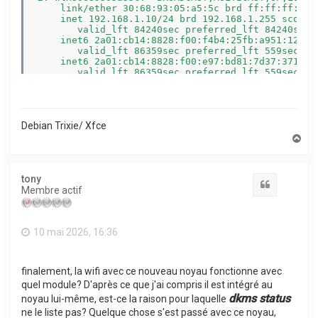
    link/ether 30:68:93:05:a5:5c brd ff:ff:ff:ff:f
    inet 192.168.1.10/24 brd 192.168.1.255 scope 
       valid_lft 84240sec preferred_lft 84240sec

    inet6 2a01:cb14:8828:f00:f4b4:25fb:a951:12d1/
       valid_lft 86359sec preferred_lft 559sec

    inet6 2a01:cb14:8828:f00:e97:bd81:7d37:371c/6
       valid_lft 86359sec preferred_lft 559sec

    inet6 fe80::9ac2:d4b5:82b2:2608/64 scope link 
       valid_lft forever preferred_lft forever
Debian Trixie/ Xfce
H
a
u
t
tony
Citation
Membre actif
10 mai 2026, 16:36
finalement, la wifi avec ce nouveau noyau fonctionne avec
quel module? D'après ce que j'ai compris il est intégré au
dkms status
noyau lui-même, est-ce la raison pour laquelle
ne le liste pas? Quelque chose s'est passé avec ce noyau,