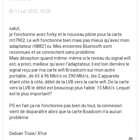
11 juil. 2026, 18:28
salut,
je fonctionne avec forky et le nouveau pilote pour la carte
mt7902. Le wifi fonctionne bien mais pas mieux qu'avec mon
adaptateur rtl8821cu. Mes enceintes Bluetooth sont
reconnues et se connectent sans problème.
Mais déception quand même: même si le niveau du signal wifi
est, a priori, meilleur qu'avec l'adaptateur, il est loin derrière le
signal reçu par ma carte wifi Broadcom sur mon autre
portable:, de 65 à 96 Mbt/s vs 290 Mbt/s., les 2 appareils
étant côte à côte, débit de la LVB vers la carte wifi. De la carte
vers la LVB le débit est beaucoup plus faible: 15 Mbt/s. Lequel
est le plus important?
PS:en fait ça ne fonctionne pas bien du tout, la connexion
vient de disparaître alors que la carte Boadcom n'a aucun
problème.
Debian Trixie/ Xfce
H