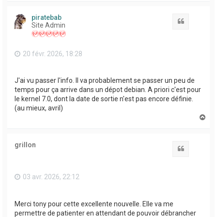
u
t
piratebab
Citation
Site Admin
20 févr. 2026, 18:28
J'ai vu passer l'info. Il va probablement se passer un peu de
temps pour ça arrive dans un dépot debian. A priori c'est pour
le kernel 7.0, dont la date de sortie n'est pas encore définie.
(au mieux, avril)
H
a
u
t
grillon
Citation
03 avr. 2026, 22:12
Merci tony pour cette excellente nouvelle. Elle va me
permettre de patienter en attendant de pouvoir débrancher