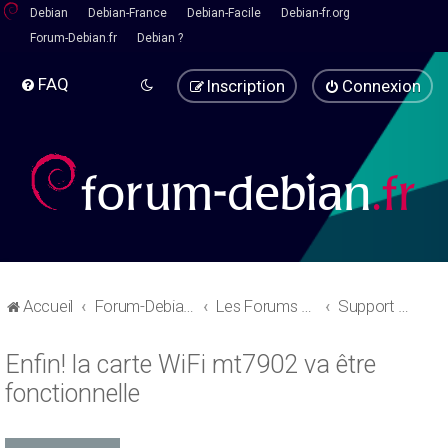
Debian
Debian-France
Debian-Facile
Debian-fr.org
Forum-Debian.fr
Debian ?
FAQ
Inscription
Connexion
Accueil
Forum-Debian.fr
Les Forums d'aide
Support Debian
Enfin! la carte WiFi mt7902 va être
fonctionnelle