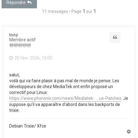
Répondre
1
1
11 messages • Page
sur
tony
Citation
Membre actif
20 févr. 2026, 10:00
salut,
voilà qui va faire plaisir à pas mal de monde je pense. Les
développeurs de chez MediaTek ont enfin proposé un
correctif pour Linux:
https://www.phoronix.com/news/Mediatek- ... ux-Patches
. Je
suppose qu'il va apparaître d'abord dans les backports de
trixie.
Debian Trixie/ Xfce
H
a