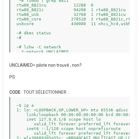
 ~# lsmod | grep 8821

rtw88_8821cu           12288  0

rtw88_8821c            94208  1 rtw88_8821cu

rtw88_usb              32768  1 rtw88_8821cu

rtw88_core            278528  2 rtw88_8821c,rtw88_
usbcore               430080  11 xhci_hcd,usbhid,
~# dkms status

~#

~# lshw -C network

  *-network UNCLAIMED       

       description: Network controller

       product: MT7902 802.11ax PCIe Wireless Netw
UNCLAIMED= pilote non trouvé , non?
       vendor: MEDIATEK Corp.

       physical id: 0

       bus info: pci@0000:02:00.0

PS:
       version: 00

       width: 64 bits

       clock: 33MHz

CODE :
TOUT SÉLECTIONNER
       capabilities: pciexpress msi pm bus_master 
       configuration: latency=0

       resources: iomemory:600-5ff memory:6000000
~$ ip a

  *-network

1: lo: <LOOPBACK,UP,LOWER_UP> mtu 65536 qdisc noq
       description: Wireless interface

    link/loopback 00:00:00:00:00:00 brd 00:00:00:0
       physical id: a

    inet 127.0.0.1/8 scope host lo

       bus info: usb@1:1

       valid_lft forever preferred_lft forever

       logical name: wlx30689305a55c

    inet6 ::1/128 scope host noprefixroute 

       serial: 30:68:93:05:a5:5c

       valid_lft forever preferred_lft forever

       capabilities: ethernet physical wireless

2: wlx30689305a55c: <BROADCAST,MULTICAST,UP,LOWER