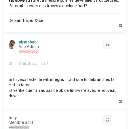
remove
au fur et à mesure qu'elles devenaient fructueuses.
Pourrait-il rester des traces à quelque part?
Debian Trixie/ Xfce
H
a
u
t
piratebab
Citation
Site Admin
11 mai 2026, 11:20
Si tu veux tester le wifi intégré, il faut que tu débranches ta
clef externe.
Et vérifie que tu n'as pas de pb de firmware.avec le nouveau
driver.
H
a
u
t
tony
Citation
Membre actif