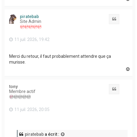
a
u
t
piratebab
Citation
Site Admin
11 juil. 2026, 19:42
Merci du retour, il faut probablement attendre que ça
murisse.
H
a
u
t
tony
Citation
Membre actif
11 juil. 2026, 20:05
piratebab
a écrit :