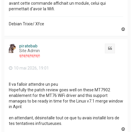
avant cette commande affichait un module, celui qui
permettait d'avoir la Wifi.
Debian Trixie/ Xfce
H
a
u
t
piratebab
Citation
Site Admin
10 mai 2026, 19:01
Il va falloir attendre un peu
Hopefully the patch review goes well on these MT7902
enablement for the MT76 WiFi driver and this support
manages to be ready in time for the Linux v7.1 merge window
in April.
en attendant, désinstalle tout ce que tu avais installé lors de
tes tentatives infructueuses.
H