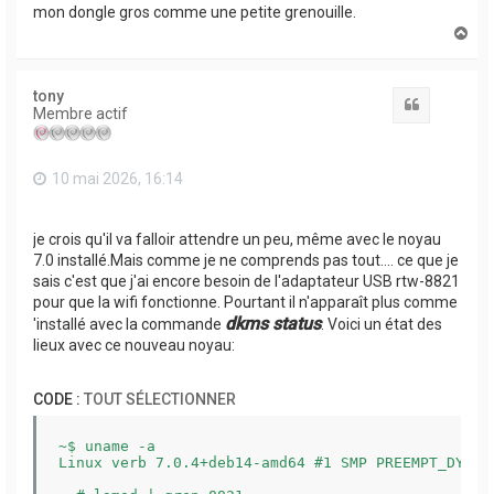
mon dongle gros comme une petite grenouille.
H
a
u
t
tony
Citation
Membre actif
10 mai 2026, 16:14
je crois qu'il va falloir attendre un peu, même avec le noyau
7.0 installé.Mais comme je ne comprends pas tout.... ce que je
sais c'est que j'ai encore besoin de l'adaptateur USB rtw-8821
pour que la wifi fonctionne. Pourtant il n'apparaît plus comme
dkms status
'installé avec la commande
. Voici un état des
lieux avec ce nouveau noyau:
CODE :
TOUT SÉLECTIONNER
~$ uname -a

Linux verb 7.0.4+deb14-amd64 #1 SMP PREEMPT_DYNAM