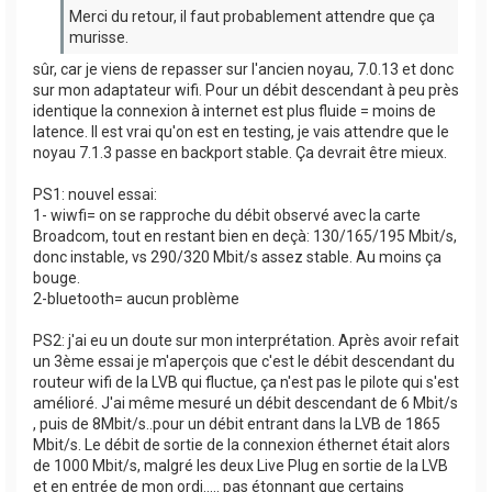
Merci du retour, il faut probablement attendre que ça
murisse.
sûr, car je viens de repasser sur l'ancien noyau, 7.0.13 et donc
sur mon adaptateur wifi. Pour un débit descendant à peu près
identique la connexion à internet est plus fluide = moins de
latence. Il est vrai qu'on est en testing, je vais attendre que le
noyau 7.1.3 passe en backport stable. Ça devrait être mieux.
PS1: nouvel essai:
1- wiwfi= on se rapproche du débit observé avec la carte
Broadcom, tout en restant bien en deçà: 130/165/195 Mbit/s,
donc instable, vs 290/320 Mbit/s assez stable. Au moins ça
bouge.
2-bluetooth= aucun problème
PS2: j'ai eu un doute sur mon interprétation. Après avoir refait
un 3ème essai je m'aperçois que c'est le débit descendant du
routeur wifi de la LVB qui fluctue, ça n'est pas le pilote qui s'est
amélioré. J'ai même mesuré un débit descendant de 6 Mbit/s
, puis de 8Mbit/s..pour un débit entrant dans la LVB de 1865
Mbit/s. Le débit de sortie de la connexion éthernet était alors
de 1000 Mbit/s, malgré les deux Live Plug en sortie de la LVB
et en entrée de mon ordi..... pas étonnant que certains