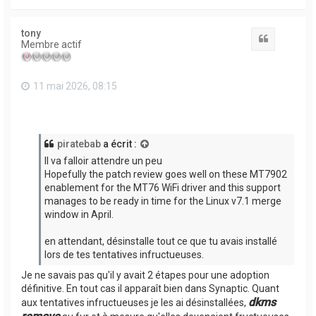
a
u
t
tony
Citation
Membre actif
11 mai 2026, 08:15
piratebab
a écrit :
Il va falloir attendre un peu
Hopefully the patch review goes well on these MT7902
enablement for the MT76 WiFi driver and this support
manages to be ready in time for the Linux v7.1 merge
window in April.
en attendant, désinstalle tout ce que tu avais installé
lors de tes tentatives infructueuses.
Je ne savais pas qu'il y avait 2 étapes pour une adoption
définitive. En tout cas il apparaît bien dans Synaptic. Quant
dkms
aux tentatives infructueuses je les ai désinstallées,