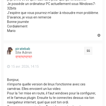
Je possède un ordinateur PC actuellement sous Windows7-
32bits
J'espère que vous pourrez m'aider à résoudre mon problème.
D'avance, je vous en remercie
Bonne journée
Cordialement
Mario
H
a
u
t
piratebab
Citation
Site Admin
15 avr. 2026, 14:15
Bonjour,
n'importe quelle version de linux fonctionne avec ces
caméras. Elles envoient un lux video.
Pour la 1er mise en route, il faut windows pour la configurer,
et le fameux plugin. Ensuite tu te connectes dessus via ton
navigateur internet, quel que soit ton ordi.