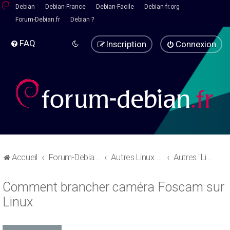
Debian
Debian-France
Debian-Facile
Debian-fr.org
Forum-Debian.fr
Debian ?
FAQ
Inscription
Connexion
Accueil
Forum-Debian.fr
Autres Linux - Pause café
Autres "Linux" basées sur debian
Comment brancher caméra Foscam sur
Linux