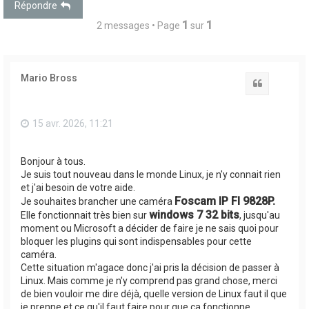
Répondre
1
1
2 messages • Page
sur
Mario Bross
Citation
15 avr. 2026, 11:21
Bonjour à tous.
Je suis tout nouveau dans le monde Linux, je n'y connait rien
et j'ai besoin de votre aide.
Foscam IP FI 9828P.
Je souhaites brancher une caméra
windows 7 32 bits
Elle fonctionnait très bien sur
, jusqu'au
moment ou Microsoft a décider de faire je ne sais quoi pour
bloquer les plugins qui sont indispensables pour cette
caméra.
Cette situation m'agace donc j'ai pris la décision de passer à
Linux. Mais comme je n'y comprend pas grand chose, merci
de bien vouloir me dire déjà, quelle version de Linux faut il que
je prenne et ce qu'il faut faire pour que ça fonctionne.