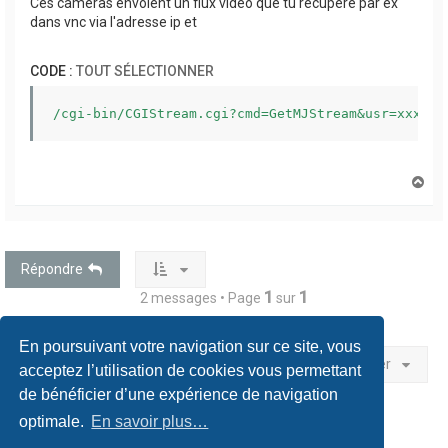
Ces cameras envoient un flux video que tu récupère par ex
dans vnc via l'adresse ip et
CODE :
TOUT SÉLECTIONNER
/cgi-bin/CGIStream.cgi?cmd=GetMJStream&usr=xxx&pw
H
a
u
t
Répondre
1
1
2 messages • Page
sur
En poursuivant votre navigation sur ce site, vous
Aller
acceptez l’utilisation de cookies vous permettant
de bénéficier d’une expérience de navigation
optimale.
En savoir plus…