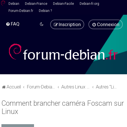
Debian
Debian-France
Debian-Facile
Debian-fr.org
Forum-Debian.fr
Debian ?
FAQ
Inscription
Connexion
Accueil
Forum-Debian.fr
Autres Linux - Pause café
Autres "Linux" basées sur debian
Comment brancher caméra Foscam sur
Linux