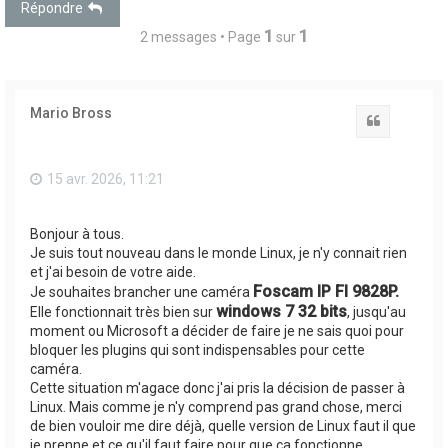
Répondre
1
1
2 messages • Page
sur
Mario Bross
Citation
15 avr. 2026, 11:21
Bonjour à tous.
Je suis tout nouveau dans le monde Linux, je n'y connait rien
et j'ai besoin de votre aide.
Foscam IP FI 9828P.
Je souhaites brancher une caméra
windows 7 32 bits
Elle fonctionnait très bien sur
, jusqu'au
moment ou Microsoft a décider de faire je ne sais quoi pour
bloquer les plugins qui sont indispensables pour cette
caméra.
Cette situation m'agace donc j'ai pris la décision de passer à
Linux. Mais comme je n'y comprend pas grand chose, merci
de bien vouloir me dire déjà, quelle version de Linux faut il que
je prenne et ce qu'il faut faire pour que ça fonctionne.