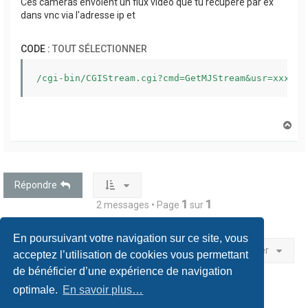
Ces cameras envoient un flux video que tu récupère par ex
dans vnc via l'adresse ip et
CODE :
TOUT SÉLECTIONNER
/cgi-bin/CGIStream.cgi?cmd=GetMJStream&usr=xxx&pw
H
a
u
t
Répondre
1
1
2 messages • Page
sur
En poursuivant votre navigation sur ce site, vous
Aller
acceptez l’utilisation de cookies vous permettant
de bénéficier d’une expérience de navigation
optimale.
En savoir plus…