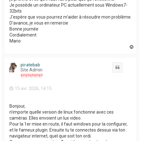
Je possède un ordinateur PC actuellement sous Windows7-
32bits
J'espère que vous pourrez m'aider à résoudre mon problème.
D'avance, je vous en remercie
Bonne journée
Cordialement
Mario
H
a
u
t
piratebab
Citation
Site Admin
15 avr. 2026, 14:15
Bonjour,
n'importe quelle version de linux fonctionne avec ces
caméras. Elles envoient un lux video.
Pour la 1er mise en route, il faut windows pour la configurer,
et le fameux plugin. Ensuite tu te connectes dessus via ton
navigateur internet, quel que soit ton ordi.