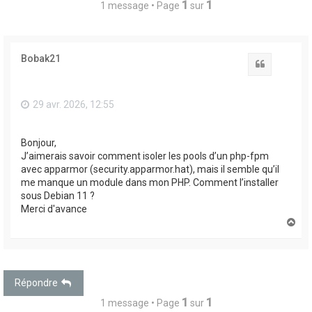
1
1
1 message • Page
sur
Bobak21
Citation
29 avr. 2026, 12:55
Bonjour,
J’aimerais savoir comment isoler les pools d’un php-fpm
avec apparmor (security.apparmor.hat), mais il semble qu’il
me manque un module dans mon PHP. Comment l’installer
sous Debian 11 ?
Merci d'avance
H
a
u
t
Répondre
1
1
1 message • Page
sur