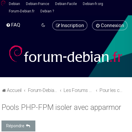
Debian
Debian-France
Debian-Facile
Debian-fr.org
Forum-Debian.fr
Debian ?
FAQ
Inscription
Connexion
Accueil
Forum-Debian.fr
Les Forums d'aide
Pour les codeurs
Pools PHP-FPM isoler avec apparmor
Répondre