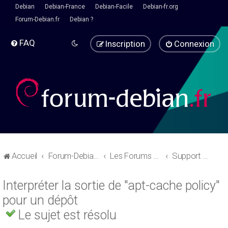
Debian
Debian-France
Debian-Facile
Debian-fr.org
Forum-Debian.fr
Debian ?
FAQ
Inscription
Connexion
Accueil
Forum-Debian.fr
Les Forums d'aide
Support Debian
Interpréter la sortie de "apt-cache policy"
pour un dépôt
Le sujet est résolu