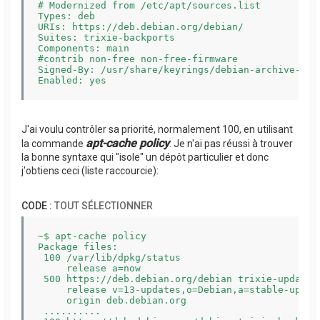
# Modernized from /etc/apt/sources.list

Types: deb

URIs: https://deb.debian.org/debian/

Suites: trixie-backports

Components: main 

#contrib non-free non-free-firmware

Signed-By: /usr/share/keyrings/debian-archive-keyr
J'ai voulu contrôler sa priorité, normalement 100, en utilisant
apt-cache policy
la commande
. Je n'ai pas réussi à trouver
la bonne syntaxe qui "isole" un dépôt particulier et donc
j'obtiens ceci (liste raccourcie):
CODE :
TOUT SÉLECTIONNER
~$ apt-cache policy

Package files:

 100 /var/lib/dpkg/status

     release a=now

 500 https://deb.debian.org/debian trixie-updates/
     release v=13-updates,o=Debian,a=stable-updat
     origin deb.debian.org

 ..........
