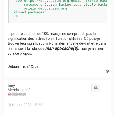
 100 https://deb.debian.org/debian trixie-backport
     release o=Debian Backports,a=stable-backport
     origin deb.debian.org

Pinned packages:

la priorité est bien de 100, mais je ne comprends pas la
signification des lettres [ o a n l c et b ] utilisées. Où puis-je
trouver leur signification? Normalement elle devrait être dans
man apt-cache(8)
le manuel à la rubrique
, mais je n'ai rien
vu à ce propos.
Debian Trixie/ Xfce
H
a
u
t
tony
Citation
Membre actif
01 juin 2026, 15:23