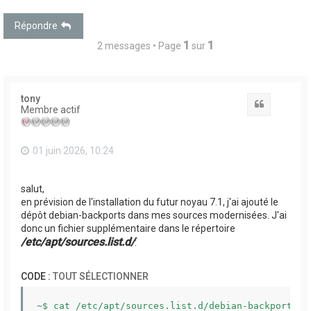
Répondre
1
1
2 messages • Page
sur
tony
Citation
Membre actif
01 juin 2026, 10:24
salut,
en prévision de l'installation du futur noyau 7.1, j'ai ajouté le
dépôt debian-backports dans mes sources modernisées. J'ai
donc un fichier supplémentaire dans le répertoire
/etc/apt/sources.list.d/
:
CODE :
TOUT SÉLECTIONNER
~$ cat /etc/apt/sources.list.d/debian-backports.so