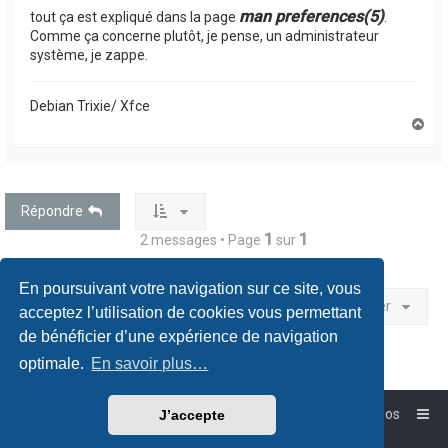
man preferences(5)
tout ça est expliqué dans la page
.
Comme ça concerne plutôt, je pense, un administrateur
système, je zappe.
Debian Trixie/ Xfce
H
a
u
t
Répondre
1
1
2 messages • Page
sur
En poursuivant votre navigation sur ce site, vous
Aller
acceptez l’utilisation de cookies vous permettant
de bénéficier d’une expérience de navigation
optimale.
En savoir plus…
Accueil
Forum-Debian.fr
À propos
J’accepte
Powered by
phpBB
™