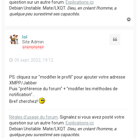
question sur un autre forum.
Explications ici
Debian Unstable. Mate/LXQT.
Dieu, en créant l'homme, a
quelque peu surestimé ses capacités.
H
a
u
t
lol
Citation
Site Admin
05 sept. 2022, 19:12
PS: cliquez sur "modifier le profil" pour ajouter votre adresse
XMPP/Jabber
Puis "préférence du forum" + "modifier les méthodes de
notification"...
Bref cherchez!
Règles d'usage du forum
. Signalez si vous avez posté votre
question sur un autre forum.
Explications ici
Debian Unstable. Mate/LXQT.
Dieu, en créant l'homme, a
quelque peu surestimé ses capacités.