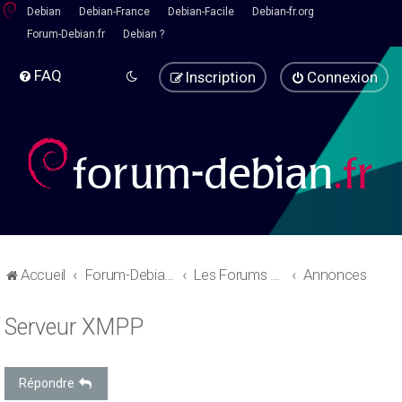
Debian
Debian-France
Debian-Facile
Debian-fr.org
Forum-Debian.fr
Debian ?
FAQ
Inscription
Connexion
Accueil
Forum-Debian.fr
Les Forums d'aide
Annonces
Serveur XMPP
Répondre