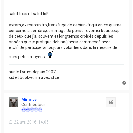
salut tous et salut lol!
avram,ex marcastro,transfuge de debian-fr qui en ce qui me
concerne a sombré,dommage.Je pense revoir ici beaucoup
de ceux que j'ai souvent et longtemps croisés depuis les
années que je pratique debian(j'avais commencé avec
etch).Je participerai toujours volontiers dans la mesure de
mes petits moyens.
sur le forum depuis 2007.
sid et bookworm avec xfce
H
a
u
t
Mimoza
Citation
Contributeur
22 avr. 2016, 14:05