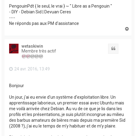
PengouinPdt { le seul, le vrai } ~ " Libre as a Pengouin "
- DIY - Debian Sid | Devuan Ceres
----
Ne réponds pas aux PM d'assistance
H
a
u
t
wetaskiwin
Citation
Membre très actif
24 avr. 2016, 13:49
Bonjour
Un jour, j'ai eu envie d'un système d'exploitation libre. Un
apprentissage laborieux, un premier essai avec Ubuntu mais
me voilà arrivée chez Debian. Au vu de ce que je lis dans les
profils et les présentations, je suis plutôt incongrue au milieu
des barbus amateurs de bières mais depuis ma première Sid
(2008 ?), j'ai eu le temps de m'y habituer et de m'y plaire.