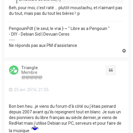
Beh, pour moi, c'est raté ... plutôt moustachu, et n'aimant pas
du tout, mais pas du tout les bières ! :p
PengouinPdt { le seul, le vrai } ~ " Libre as a Pengouin "
- DIY - Debian Sid | Devuan Ceres
----
Ne réponds pas aux PM d'assistance
H
a
u
t
Triangle
Citation
Membre
25 avr. 2016, 21:05
Bon ben heu...je viens du forum d'à côté ou j'étais peinard
depuis 2007 avant qu'ils repeignent tout en blanc. Je suis un
des pionniers du libre français au siècle dernier, je viens de
RedHat mais j'utilise Debian sur PC, serveurs et pour faire de
la musique.