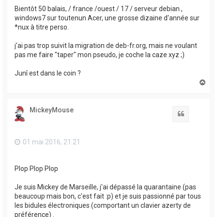
Bientôt 50 balais, / france /ouest / 17 / serveur debian ,
windows7 sur toutenun Acer, une grosse dizaine d'année sur
*nux à titre perso.
j'ai pas trop suivit la migration de deb-fr.org, mais ne voulant
pas me faire "taper" mon pseudo, je coche la caze xyz ;)
Junî est dans le coin ?
H
a
u
t
MickeyMouse
Citation
01 mai 2016, 21:21
Plop Plop Plop
Je suis Mickey de Marseille, j'ai dépassé la quarantaine (pas
beaucoup mais bon, c'est fait :p) et je suis passionné par tous
les bidules électroniques (comportant un clavier azerty de
préférence) .