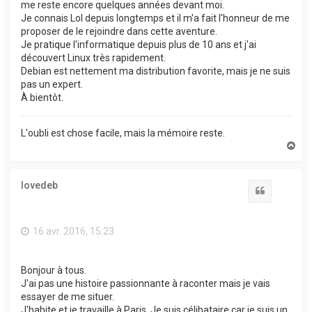
me reste encore quelques années devant moi.
Je connais Lol depuis longtemps et il m'a fait l'honneur de me
proposer de le rejoindre dans cette aventure.
Je pratique l'informatique depuis plus de 10 ans et j'ai
découvert Linux très rapidement.
Debian est nettement ma distribution favorite, mais je ne suis
pas un expert.
À bientôt.
L'oubli est chose facile, mais la mémoire reste.
H
a
u
t
lovedeb
Citation
16 avr. 2016, 15:23
Bonjour à tous.
J'ai pas une histoire passionnante à raconter mais je vais
essayer de me situer.
J'habite et je travaille à Paris. Je suis célibataire car je suis un