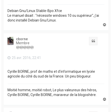
Debian Gnu/Linux Stable-Bpo Xfce
Le manuel disait : "nécessite windows 10 ou supérieur", j'ai
donc installé Debian Gnu/Linux.
H
a
u
t
cborne
Citation
Membre
25 avr. 2016, 22:41
Cyrille BORNE, prof de maths et d'informatique en lycée
agricole du côté du sud de la France. Un peu blogueur.
Moitié homme, moitié robot, Le plus valeureux des héros,
Cyrille BORNE, Cyrille BORNE, maraveur de la blogoshère.
H
a
u
t