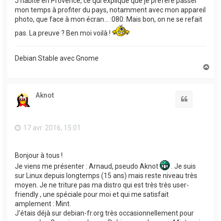
J'habite en Provence, ce qui explique que je préfère passer
mon temps à profiter du pays, notamment avec mon appareil
photo, que face à mon écran… :080: Mais bon, on ne se refait
pas. La preuve ? Ben moi voilà !
Debian Stable avec Gnome
H
a
u
t
Aknot
Citation
17 avr. 2016, 15:01
Bonjour à tous !
Je viens me présenter : Arnaud, pseudo Aknot
. Je suis
sur Linux depuis longtemps (15 ans) mais reste niveau très
moyen. Je ne triture pas ma distro qui est très très user-
friendly , une spéciale pour moi et qui me satisfait
amplement : Mint.
J'étais déjà sur debian-fr.org très occasionnellement pour