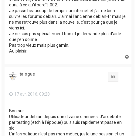
ours, à ce qu'il paraît :002:
Je passe beaucoup de temps sur internet et j'aime bien
suivre les forums debian. J'aimai l'ancienne debian-fr mais je
ne me retrouve plus dans la nouvelle, c'est pour ça que je
viens ici.
Je ne suis pas spécialement bon et je demande plus d'aide
que j'en donne.
Pas trop vieux mais plus gamin.
Au plaisir.
H
a
u
t
talogue
Citation
17 avr. 2016, 09:28
Bonjour,
Utilisateur debian depuis une dizaine d'années. J'ai débuté
par testing (etch à l'époque) puis suis rapidement passé en
sid.
L'informatique n'est pas mon métier, juste une passion et un