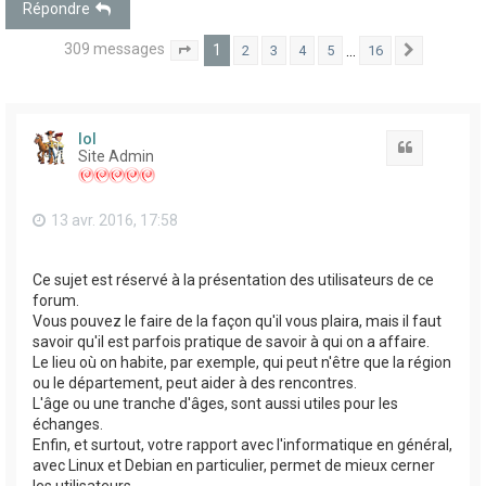
Répondre
309 messages
1
…
2
3
4
5
16
1
16
Suivant
Page
sur
lol
Citation
Site Admin
13 avr. 2016, 17:58
Ce sujet est réservé à la présentation des utilisateurs de ce
forum.
Vous pouvez le faire de la façon qu'il vous plaira, mais il faut
savoir qu'il est parfois pratique de savoir à qui on a affaire.
Le lieu où on habite, par exemple, qui peut n'être que la région
ou le département, peut aider à des rencontres.
L'âge ou une tranche d'âges, sont aussi utiles pour les
échanges.
Enfin, et surtout, votre rapport avec l'informatique en général,
avec Linux et Debian en particulier, permet de mieux cerner