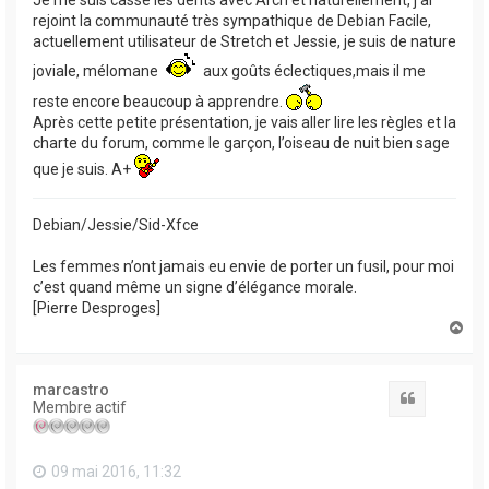
Je me suis cassé les dents avec Arch et naturellement, j’ai
rejoint la communauté très sympathique de Debian Facile,
actuellement utilisateur de Stretch et Jessie, je suis de nature
joviale, mélomane
aux goûts éclectiques,mais il me
reste encore beaucoup à apprendre.
Après cette petite présentation, je vais aller lire les règles et la
charte du forum, comme le garçon, l’oiseau de nuit bien sage
que je suis. A+
Debian/Jessie/Sid-Xfce
Les femmes n’ont jamais eu envie de porter un fusil, pour moi
c’est quand même un signe d’élégance morale.
[Pierre Desproges]
H
a
u
t
marcastro
Citation
Membre actif
09 mai 2016, 11:32