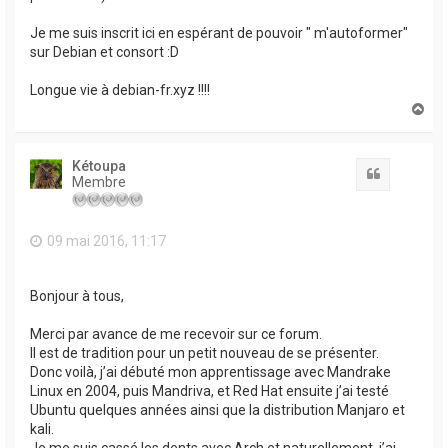
Je me suis inscrit ici en espérant de pouvoir " m'autoformer"
sur Debian et consort :D
Longue vie à debian-fr.xyz !!!!
H
a
u
t
Kétoupa
Citation
Membre
09 mai 2016, 11:17
Bonjour à tous,
Merci par avance de me recevoir sur ce forum.
Il est de tradition pour un petit nouveau de se présenter.
Donc voilà, j’ai débuté mon apprentissage avec Mandrake
Linux en 2004, puis Mandriva, et Red Hat ensuite j’ai testé
Ubuntu quelques années ainsi que la distribution Manjaro et
kali.