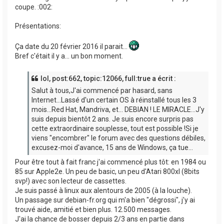
coupe. :002:
Présentations:
Ça date du 20 février 2016 il parait...
Bref c'était il y a... un bon moment.
lol, post:662, topic:12066, full:true a écrit :
Salut à tous,J'ai commencé par hasard, sans
Internet...Lassé d'un certain OS à réinstallé tous les 3
mois...Red Hat, Mandriva, et... DEBIAN ! LE MIRACLE...J'y
suis depuis bientôt 2 ans. Je suis encore surpris pas
cette extraordinaire souplesse, tout est possible !Si je
viens "encombrer" le forum avec des questions débiles,
excusez-moi d'avance, 15 ans de Windows, ça tue...
Pour être tout à fait franc j'ai commencé plus tôt: en 1984 ou
85 sur Apple2e. Un peu de basic, un peu d'Atari 800xl (8bits
svp!) avec son lecteur de cassettes.
Je suis passé à linux aux alentours de 2005 (à la louche).
Un passage sur debian-fr.org qui m'a bien "dégrossi", j'y ai
trouvé aide, amitié et bien plus. 12.500 messages.
J'ai la chance de bosser depuis 2/3 ans en partie dans