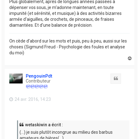
Plus globalement, après de longues années passées à
dépenser vos sous, je m'adonne maintenant, en toute
impunité (et sérénité, et musique) à des activités bizarres
armée d'aiguilles, de crochets, de pinceaux, de fraises
diamantées. Et d'une balance de précision.
On cède d’abord sur les mots et puis, peu à peu, aussi sur les
choses (Sigmund Freud - Psychologie des foules et analyse
du moi)
H
a
u
t
PengouinPdt
Citation
Contributeur
24 avr. 2016, 14:23
wetaskiwin a écrit :
(...) je suis plutôt incongrue au milieu des barbus
amateurs de bières(...)