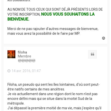
les utilisateurs.
AU NOM DE TOUS CEUX QUI SONT DÉJÀ PRÉSENTS LORS DE
NOUS VOUS SOUHAITONS LA
VOTRE INSCRIPTION,
BIENVENUE.
Merci de ne pas rajouter d'autres messages de bienvenue,
mais vous avez la possibilité de le faire par MP.
H
a
u
t
filoha
Citation
Membre
14 avr. 2016, 01:47
Filoha, un pseudo qui sent les îles lointaines, d'où sont peut-
être natifs certains de mes ancêtres.
Je vis actuellement dans une région dont le nom n'est pas
encore défini mais qui se situe dans la moitié Sud de la
métropole.
J'ai dépassé la première moitié de ma vie, mais j'espère qu'il