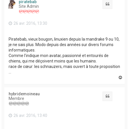
piratebab
Citation
Site Admin
26 avr. 2016, 13:30
Piratebab, vieux bougon, linuxien depuis la mandrake 9 ou 10,
je ne sais plus. Modo depuis des années sur divers forums
informatiques.
Comme l'indique mon avatar, passionné et entourés de
chiens, qui me déçoivent moins que les humains.
race de cœur: les schnauzers, mais ouvert à toute proposition
...
H
a
u
t
hybridemoineau
Citation
Membre
26 avr. 2016, 13:40