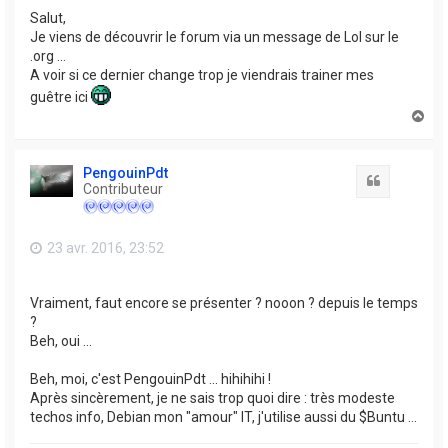
Salut,
Je viens de découvrir le forum via un message de Lol sur le
.org …
A voir si ce dernier change trop je viendrais trainer mes
guêtre ici
H
a
u
t
PengouinPdt
Citation
Contributeur
23 avr. 2016, 23:52
Vraiment, faut encore se présenter ? nooon ? depuis le temps
?
Beh, oui ...
Beh, moi, c'est PengouinPdt ... hihihihi !
Après sincèrement, je ne sais trop quoi dire : très modeste
techos info, Debian mon "amour" IT, j'utilise aussi du $Buntu ...