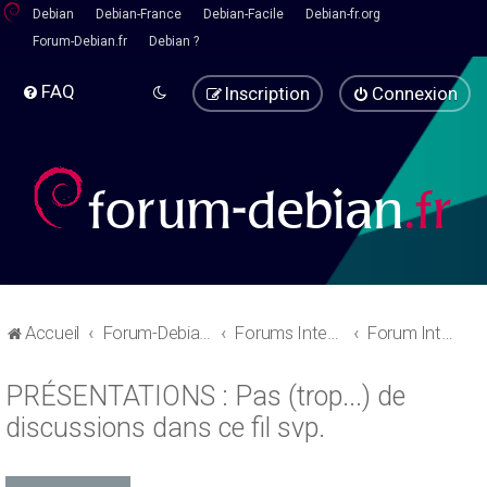
Debian
Debian-France
Debian-Facile
Debian-fr.org
Forum-Debian.fr
Debian ?
FAQ
Inscription
Connexion
Accueil
Forum-Debian.fr
Forums Internes
Forum Interne
PRÉSENTATIONS : Pas (trop...) de
discussions dans ce fil svp.