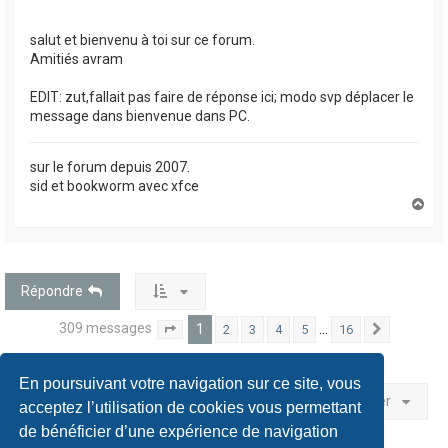
salut et bienvenu à toi sur ce forum.
Amitiés avram
EDIT: zut,fallait pas faire de réponse ici; modo svp déplacer le
message dans bienvenue dans PC.
sur le forum depuis 2007.
sid et bookworm avec xfce
H
a
u
t
Répondre
309 messages
1
…
2
3
4
5
16
1
16
Suivant
Page
sur
En poursuivant votre navigation sur ce site, vous
Aller
acceptez l’utilisation de cookies vous permettant
de bénéficier d’une expérience de navigation