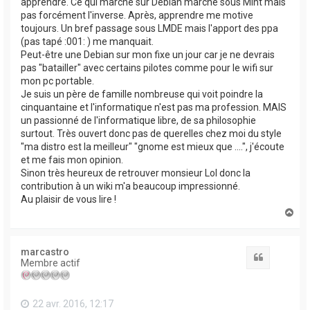
apprendre. Ce qui marche sur Debian marche sous Mint mais
pas forcément l'inverse. Après, apprendre me motive
toujours. Un bref passage sous LMDE mais l'apport des ppa
(pas tapé :001: ) me manquait.
Peut-être une Debian sur mon fixe un jour car je ne devrais
pas "batailler" avec certains pilotes comme pour le wifi sur
mon pc portable.
Je suis un père de famille nombreuse qui voit poindre la
cinquantaine et l'informatique n'est pas ma profession. MAIS
un passionné de l'informatique libre, de sa philosophie
surtout. Très ouvert donc pas de querelles chez moi du style
"ma distro est la meilleur" "gnome est mieux que ....", j'écoute
et me fais mon opinion.
Sinon très heureux de retrouver monsieur Lol donc la
contribution à un wiki m'a beaucoup impressionné.
Au plaisir de vous lire !
H
a
u
t
marcastro
Citation
Membre actif
22 avr. 2016, 12:17