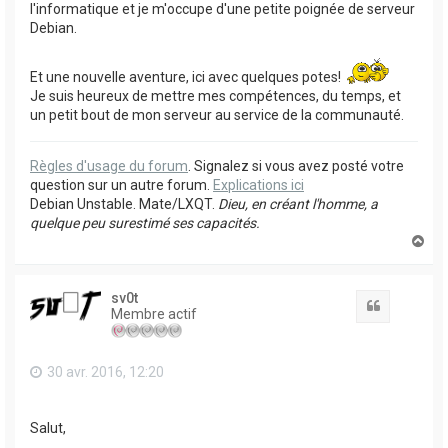
l'informatique et je m'occupe d'une petite poignée de serveur
Debian.
Et une nouvelle aventure, ici avec quelques potes!
Je suis heureux de mettre mes compétences, du temps, et
un petit bout de mon serveur au service de la communauté.
Règles d'usage du forum
. Signalez si vous avez posté votre
question sur un autre forum.
Explications ici
Debian Unstable. Mate/LXQT.
Dieu, en créant l'homme, a
quelque peu surestimé ses capacités.
H
a
u
t
sv0t
Citation
Membre actif
30 avr. 2016, 12:20
Salut,