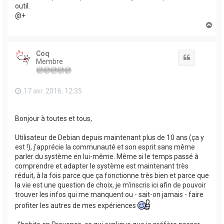
outil.
@+
H
a
u
t
Coq
Citation
Membre
17 avr. 2016, 12:35
Bonjour à toutes et tous,
Utilisateur de Debian depuis maintenant plus de 10 ans (ça y
est !), j'apprécie la communauté et son esprit sans même
parler du système en lui-même. Même si le temps passé à
comprendre et adapter le système est maintenant très
réduit, à la fois parce que ça fonctionne très bien et parce que
la vie est une question de choix, je m'inscris ici afin de pouvoir
trouver les infos qui me manquent ou - sait-on jamais - faire
profiter les autres de mes expériences