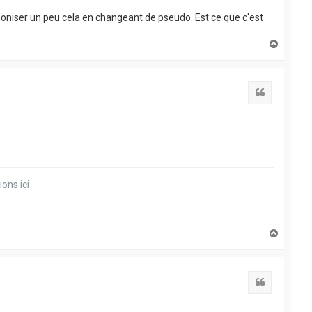
harmoniser un peu cela en changeant de pseudo. Est ce que c'est
H
a
u
t
Citation
ions ici
H
a
u
t
Citation