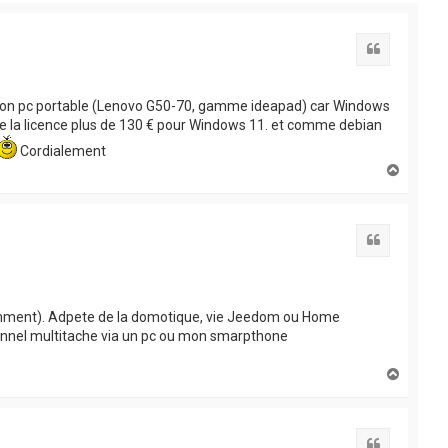
Citation
r mon pc portable (Lenovo G50-70, gamme ideapad) car Windows
x de la licence plus de 130 € pour Windows 11. et comme debian
Cordialement
H
a
u
t
Citation
otamment). Adpete de la domotique, vie Jeedom ou Home
sonnel multitache via un pc ou mon smarpthone
H
a
u
t
Citation