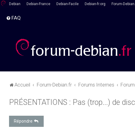
Debian
Debian-France
Debian-Facile
Debian-fr.org
Forum-Debian.
FAQ
Accueil
Forum-Debian.fr
Forums Internes
Forum 
PRÉSENTATIONS : Pas (trop...) de discu
Répondre