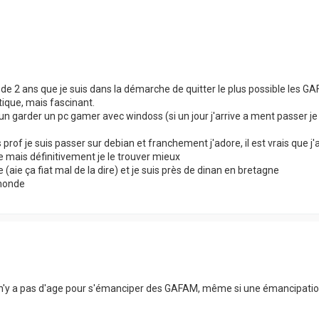
de 2 ans que je suis dans la démarche de quitter le plus possible les GA
ique, mais fascinant.
un garder un pc gamer avec windoss (si un jour j'arrive a ment passer je
uis prof je suis passer sur debian et franchement j'adore, il est vrais que
 mais définitivement je le trouver mieux
 (aie ça fiat mal de la dire) et je suis près de dinan en bretagne
 monde
 n'y a pas d'age pour s'émanciper des GAFAM, même si une émancipation