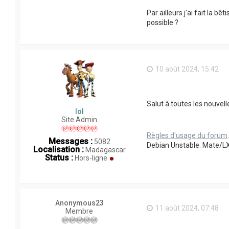
Par ailleurs j'ai fait la 
possible ?
10 août 2024, 15:42
Salut à toutes les nouvell
lol
Site Admin
Règles d'usage du forum
Messages :
5082
Debian Unstable. Mate/L
Localisation :
Madagascar
Status :
Hors-ligne
Anonymous23
11 août 2024, 07:48
Membre