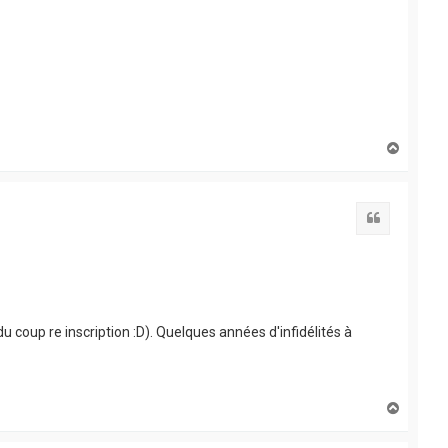
H
a
u
t
Citation
 du coup re inscription :D). Quelques années d'infidélités à
H
a
u