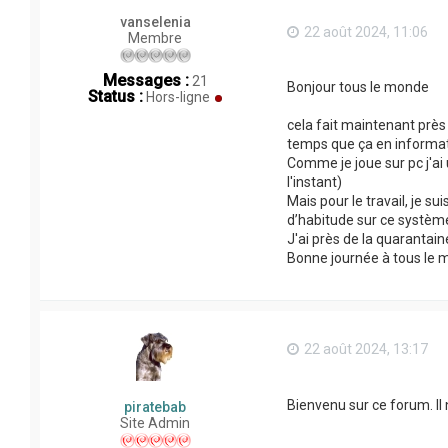
vanselenia
22 août 2024, 11:06
Membre
Messages :
21
Bonjour tous le monde
Status :
Hors-ligne
cela fait maintenant près 
temps que ça en informat
Comme je joue sur pc j'ai 
l'instant)
Mais pour le travail, je s
d’habitude sur ce système
J'ai près de la quarantaine
Bonne journée à tous le
22 août 2024, 13:17
Bienvenu sur ce forum. Il
piratebab
Site Admin