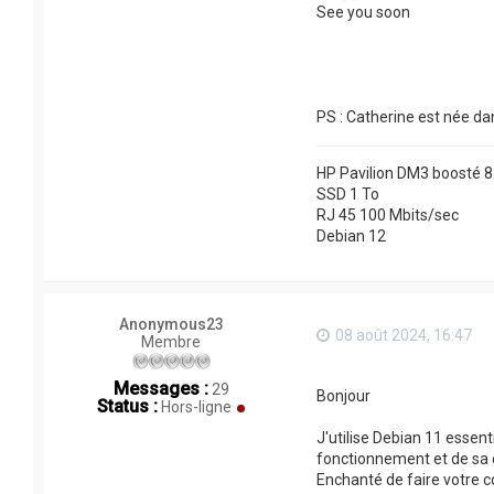
See you soon
PS : Catherine est née dan
HP Pavilion DM3 boosté 8
SSD 1 To
RJ 45 100 Mbits/sec
Debian 12
Anonymous23
08 août 2024, 16:47
Membre
Messages :
29
Bonjour
Status :
Hors-ligne
J'utilise Debian 11 essen
fonctionnement et de sa 
Enchanté de faire votre 