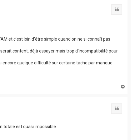
t
Citation
FAM et c'est loin d’être simple quand on ne si connaît pas
 serait content, déjà essayer mais trop d'incompatibilité pour
 j'ai encore quelque difficulté sur certaine tache par manque
H
a
u
t
Citation
 totale est quasi impossible.