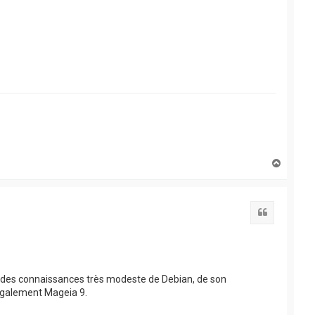
H
a
u
t
Citation
'ai des connaissances très modeste de Debian, de son
également Mageia 9.