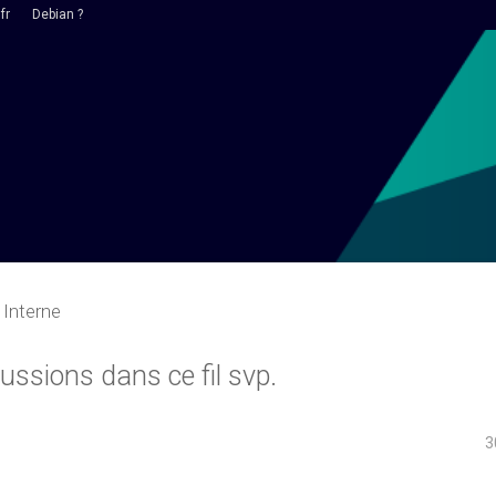
fr
Debian ?
Interne
ssions dans ce fil svp.
3