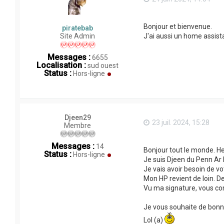
Bonjour et bienvenue.
piratebab
Site Admin
J'ai aussi un home assista
Messages :
6655
Localisation :
sud ouest
Status :
Hors-ligne
Djeen29
23 juil. 2024, 15:28
Membre
Messages :
14
Bonjour tout le monde. Hel
Status :
Hors-ligne
Je suis Djeen du Penn Ar
Je vais avoir besoin de vo
Mon HP revient de loin. De
Vu ma signature, vous com
Je vous souhaite de bonne
Lol (a)