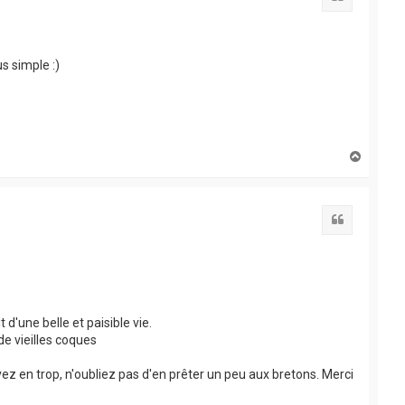
s simple :)
H
a
u
t
Citation
d'une belle et paisible vie.
e vieilles coques
z en trop, n'oubliez pas d'en prêter un peu aux bretons. Merci