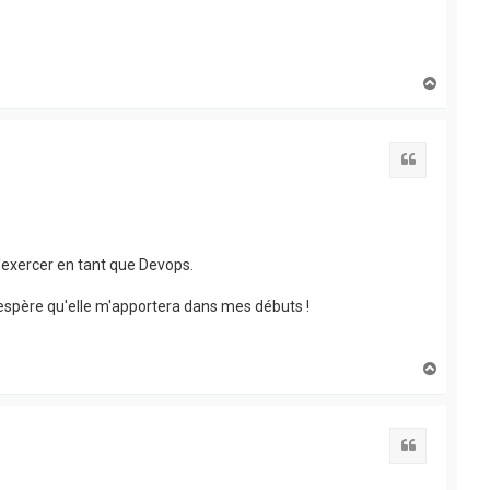
H
a
u
t
Citation
d'exercer en tant que Devops.
j'espère qu'elle m'apportera dans mes débuts !
H
a
u
t
Citation