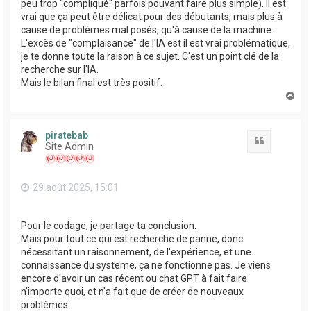
peu trop "compliqué" parfois pouvant faire plus simple). Il est
vrai que ça peut être délicat pour des débutants, mais plus à
cause de problèmes mal posés, qu'à cause de la machine.
L'excès de "complaisance" de l'IA est il est vrai problématique,
je te donne toute la raison à ce sujet. C'est un point clé de la
recherche sur l'IA.
Mais le bilan final est très positif.
H
a
u
t
piratebab
Citation
Site Admin
29 août 2025, 15:01
Pour le codage, je partage ta conclusion.
Mais pour tout ce qui est recherche de panne, donc
nécessitant un raisonnement, de l'expérience, et une
connaissance du systeme, ça ne fonctionne pas. Je viens
encore d'avoir un cas récent ou chat GPT à fait faire
n'importe quoi, et n'a fait que de créer de nouveaux
problèmes.