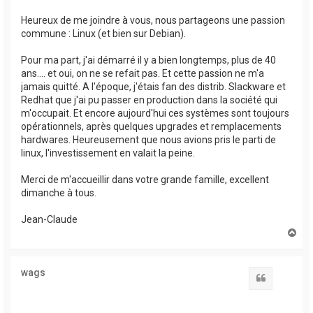
Heureux de me joindre à vous, nous partageons une passion
commune : Linux (et bien sur Debian).
Pour ma part, j'ai démarré il y a bien longtemps, plus de 40
ans.... et oui, on ne se refait pas. Et cette passion ne m'a
jamais quitté. A l'époque, j'étais fan des distrib. Slackware et
Redhat que j'ai pu passer en production dans la société qui
m'occupait. Et encore aujourd'hui ces systèmes sont toujours
opérationnels, après quelques upgrades et remplacements
hardwares. Heureusement que nous avions pris le parti de
linux, l'investissement en valait la peine.
Merci de m'accueillir dans votre grande famille, excellent
dimanche à tous.
Jean-Claude
H
a
u
t
wags
Citation