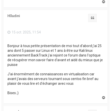
H
a
u
t
H0udini
Citation
15 oct. 2025, 11:54
Bonjour à tous petite présentation de moi tout d'abord j'ai 25
ans dont 5 passer sur Linux et 1 ans à être sur Kali linux
anciennement BackTrack j'ai rejoint ce forum dans l'optique
de récupérer mon savoir faire d'avant et aidé du mieux que je
puisse
J'ai énormément de connaissances en virtualisation car
avant j'avais des serveurs tournant sous centos fin bref au
plaisir de vous lire et d'échanger avec vous
Bises ;)
H
a
u
t