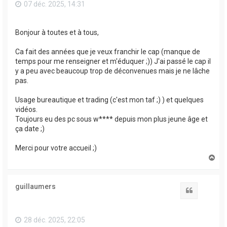
07 déc. 2025, 14:31
Bonjour à toutes et à tous,
Ca fait des années que je veux franchir le cap (manque de
temps pour me renseigner et m'éduquer ;)) J'ai passé le cap il
y a peu avec beaucoup trop de déconvenues mais je ne lâche
pas.
Usage bureautique et trading (c'est mon taf ;) ) et quelques
vidéos.
Toujours eu des pc sous w**** depuis mon plus jeune âge et
ça date ;)
Merci pour votre accueil ;)
H
a
u
t
guillaumers
Citation
28 déc. 2025, 22:05