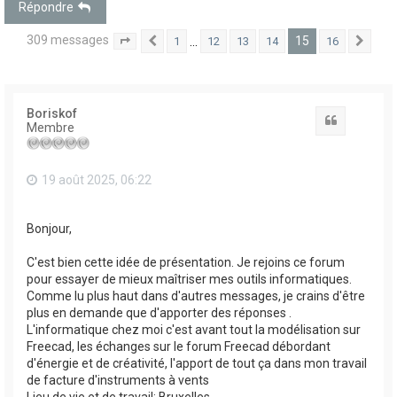
Répondre
309 messages
15
…
1
12
13
14
16
15
Précédent
16
Suiv
Page
sur
Boriskof
Citation
Membre
19 août 2025, 06:22
Bonjour,
C'est bien cette idée de présentation. Je rejoins ce forum
pour essayer de mieux maîtriser mes outils informatiques.
Comme lu plus haut dans d'autres messages, je crains d'être
plus en demande que d'apporter des réponses .
L'informatique chez moi c'est avant tout la modélisation sur
Freecad, les échanges sur le forum Freecad débordant
d'énergie et de créativité, l'apport de tout ça dans mon travail
de facture d'instruments à vents