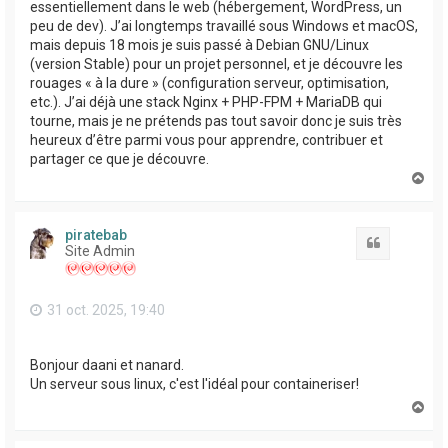
essentiellement dans le web (hébergement, WordPress, un
peu de dev). J’ai longtemps travaillé sous Windows et macOS,
mais depuis 18 mois je suis passé à Debian GNU/Linux
(version Stable) pour un projet personnel, et je découvre les
rouages « à la dure » (configuration serveur, optimisation,
etc.). J’ai déjà une stack Nginx + PHP-FPM + MariaDB qui
tourne, mais je ne prétends pas tout savoir donc je suis très
heureux d’être parmi vous pour apprendre, contribuer et
partager ce que je découvre.
H
a
u
t
piratebab
Citation
Site Admin
31 oct. 2025, 19:40
Bonjour daani et nanard.
Un serveur sous linux, c'est l'idéal pour containeriser!
H
a
u