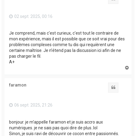
02 sept. 2025, 00:16
Je comprend, mais c'est curieux, c'est tout le contraire de
mon expérience, mais il est possible que ce soit vrai pour des
problèmes complexes comme tu dis qui requièrent une
certaine maîtrise. Je n’étend pas la discussion ici afin de ne
pas charger le fil.
A+
H
a
u
t
faramon
Citation
06 sept. 2025, 21:26
bonjour. je m'appelle faramon et je suis accro aux
numériques. je ne sais pas quoi dire de plus..lol
Sinon, je suis ravi de découvrir ce cocon entre passionnés.