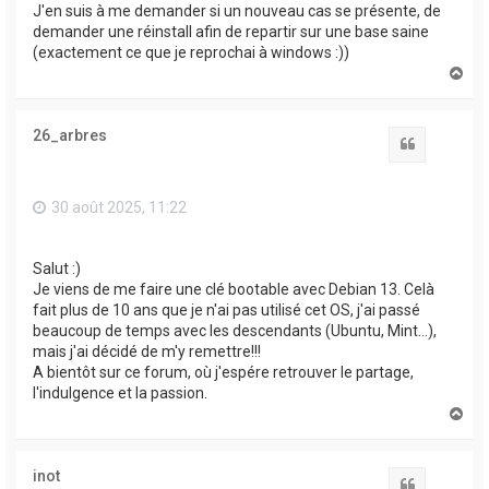
J'en suis à me demander si un nouveau cas se présente, de
demander une réinstall afin de repartir sur une base saine
(exactement ce que je reprochai à windows :))
H
a
u
t
26_arbres
Citation
30 août 2025, 11:22
Salut :)
Je viens de me faire une clé bootable avec Debian 13. Celà
fait plus de 10 ans que je n'ai pas utilisé cet OS, j'ai passé
beaucoup de temps avec les descendants (Ubuntu, Mint...),
mais j'ai décidé de m'y remettre!!!
A bientôt sur ce forum, où j'espére retrouver le partage,
l'indulgence et la passion.
H
a
u
t
inot
Citation