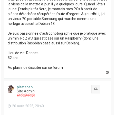
je viens de la mettre à jour, il y a quelques jours. Quand j'étais
jeune, j'étais plutôt Nerd, je montais mes PCs à partir de
pièces détachées récupérées faute d'argent. Aujourdh'ui, j'ai
un vieux PC portable Samsung qui marche comme une
horloge avec cette Debian 13.
Je suis passionnée d'astrophotographie que je pratique avec
un mini Pc ZWO qui est basé sur un Raspberry (donc une
distribution Raspbian basé aussi sur Debian).
Lieu de vie: Rennes
52 ans
Au plaisir de discuter sur ce forum
H
a
u
t
piratebab
Citation
Site Admin
20 août 2025, 20:40