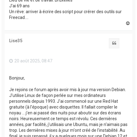
Lieu de vie et de travail: Bruxelles
J'ai 69 ans
Un rêve: arriver à écrire des script pour crérer des outils sur
Freecad....
H
a
u
t
Lise35
Citation
20 août 2025, 08:47
Bonjour,
Je rejoins ce forum après avoir mis à jour ma version Debian.
J'utilise Linux de façon perlée sur mes ordinateurs
personnels depuis 1993. J'ai commencé sur une Red Hat
gratuite (à l'époque) avec disquettes. Il fallait compiler le
noyau ... j'en ai passé des nuits pour aboutir sur des écrans
noirs. Heureusement ce temps est révolu. Ces dernières
années, par facilité, j'utilisais une Ubuntu, mais je n'aimais pas
trop. Les dernières mises à jour m'ont créé de l'instabilité. Au
final, je suis repassé, il y a quelques mois sur une Debian 12 et