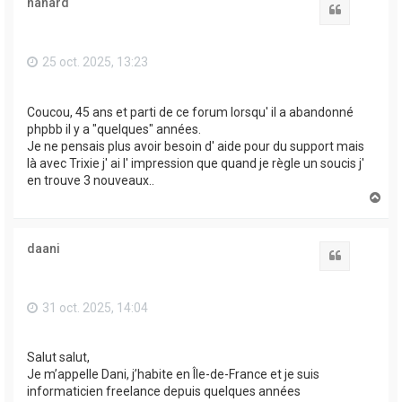
nanard
Citation
25 oct. 2025, 13:23
Coucou, 45 ans et parti de ce forum lorsqu' il a abandonné
phpbb il y a "quelques" années.
Je ne pensais plus avoir besoin d' aide pour du support mais
là avec Trixie j' ai l' impression que quand je règle un soucis j'
en trouve 3 nouveaux..
H
a
u
t
daani
Citation
31 oct. 2025, 14:04
Salut salut,
Je m’appelle Dani, j’habite en Île-de-France et je suis
informaticien freelance depuis quelques années