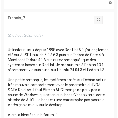
H
a
u
t
Francis_7
Citation
07 oct. 2025, 00:37
Utilisateur Linux depuis 1998 avec Red Hat 5.0, j'ai longtemps
été sur SuSE Linux de 5.2 à 6.3 puis sur Fedora de Core 4 à
Mainteant Fedora 42. Vous aurez remarqué : que des
systèmes basés sur RedHat. Je me suis mis à Debian 13.1
récemment. Je suis aussi sur Ubuntu 24.04.3 et Fedora 42.
Une petite remarque, les systèmes basés sur Debian ont un
très mauvais comportement avec le paramètre du BIOS
SATA Raid-on. Il faut être en AHCI mais je ne peux pas à
cause de Windows qui est en dual boot. C'est bizarre, cette
histoire de AHCI...Le boot est une catastrophe pas possible.
Après ça va mieux sur le desktop.
Alors, à bientôt sur le forum. :)