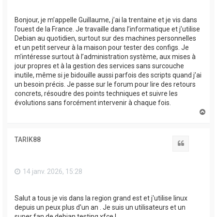
Bonjour, je m’appelle Guillaume, j’ai la trentaine et je vis dans
l’ouest de la France. Je travaille dans l’informatique et j’utilise
Debian au quotidien, surtout sur des machines personnelles
et un petit serveur à la maison pour tester des configs. Je
m’intéresse surtout à l’administration système, aux mises à
jour propres et à la gestion des services sans surcouche
inutile, même si je bidouille aussi parfois des scripts quand j’ai
un besoin précis. Je passe sur le forum pour lire des retours
concrets, résoudre des points techniques et suivre les
évolutions sans forcément intervenir à chaque fois.
H
a
u
t
TARIK88
Citation
14 janv. 2026, 15:28
Salut a tous je vis dans la region grand est et j'utilise linux
depuis un peux plus d'un an . Je suis un utilisateurs et un
super fan de debian testing xfce !