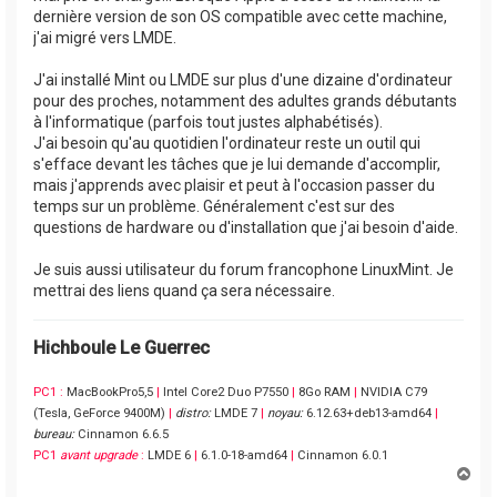
dernière version de son OS compatible avec cette machine,
j'ai migré vers LMDE.
J'ai installé Mint ou LMDE sur plus d'une dizaine d'ordinateur
pour des proches, notamment des adultes grands débutants
à l'informatique (parfois tout justes alphabétisés).
J'ai besoin qu'au quotidien l'ordinateur reste un outil qui
s'efface devant les tâches que je lui demande d'accomplir,
mais j'apprends avec plaisir et peut à l'occasion passer du
temps sur un problème. Généralement c'est sur des
questions de hardware ou d'installation que j'ai besoin d'aide.
Je suis aussi utilisateur du forum francophone LinuxMint. Je
mettrai des liens quand ça sera nécessaire.
Hichboule Le Guerrec
PC1 :
MacBookPro5,5
|
Intel Core2 Duo P7550
|
8Go RAM
|
NVIDIA C79
(Tesla, GeForce 9400M)
|
distro:
LMDE 7
|
noyau:
6.12.63+deb13-amd64
|
bureau:
Cinnamon 6.6.5
PC1
avant upgrade
:
LMDE 6
|
6.1.0-18-amd64
|
Cinnamon 6.0.1
H
a