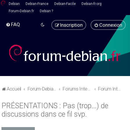
Debian
Debian-France
Debian-Facile
Debian-fr.org
Forum-Debian.fr
Debian ?
FAQ
Inscription
Connexion
Accueil
Forum-Debian.fr
Forums Internes
Forum Interne
PRÉSENTATIONS : Pas (trop...) de
discussions dans ce fil svp.