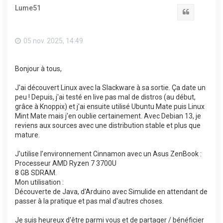
t
Lume51
Citation
05 nov. 2025, 14:49
Bonjour à tous,
J'ai découvert Linux avec la Slackware à sa sortie. Ça date un
peu ! Depuis, j'ai testé en live pas mal de distros (au début,
grâce à Knoppix) et j'ai ensuite utilisé Ubuntu Mate puis Linux
Mint Mate mais j'en oublie certainement. Avec Debian 13, je
reviens aux sources avec une distribution stable et plus que
mature.
J'utilise l’environnement Cinnamon avec un Asus ZenBook :
Processeur AMD Ryzen 7 3700U
8 GB SDRAM.
Mon utilisation :
Découverte de Java, d'Arduino avec Simulide en attendant de
passer à la pratique et pas mal d'autres choses.
Je suis heureux d'être parmi vous et de partager / bénéficier