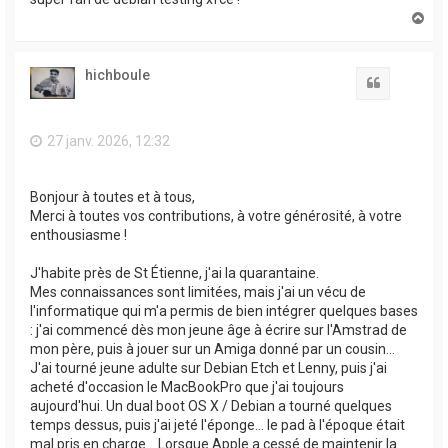
H
a
u
t
hichboule
Citation
27 janv. 2026, 12:32
Bonjour à toutes et à tous,
Merci à toutes vos contributions, à votre générosité, à votre
enthousiasme !
J'habite près de St Étienne, j'ai la quarantaine.
Mes connaissances sont limitées, mais j'ai un vécu de
l'informatique qui m'a permis de bien intégrer quelques bases
: j'ai commencé dès mon jeune âge à écrire sur l'Amstrad de
mon père, puis à jouer sur un Amiga donné par un cousin...
J'ai tourné jeune adulte sur Debian Etch et Lenny, puis j'ai
acheté d'occasion le MacBookPro que j'ai toujours
aujourd'hui. Un dual boot OS X / Debian a tourné quelques
temps dessus, puis j'ai jeté l'éponge... le pad à l'époque était
mal pris en charge... Lorsque Apple a cessé de maintenir la