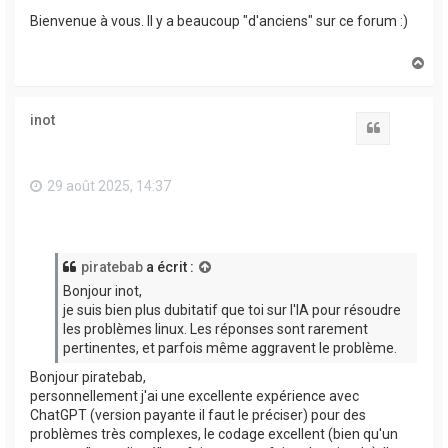
Bienvenue à vous. Il y a beaucoup "d'anciens" sur ce forum :)
H
a
u
t
inot
Citation
29 août 2025, 14:37
piratebab
a écrit :
Bonjour inot,
je suis bien plus dubitatif que toi sur l'IA pour résoudre
les problèmes linux. Les réponses sont rarement
pertinentes, et parfois même aggravent le problème.
Bonjour piratebab,
personnellement j'ai une excellente expérience avec
ChatGPT (version payante il faut le préciser) pour des
problèmes très complexes, le codage excellent (bien qu'un