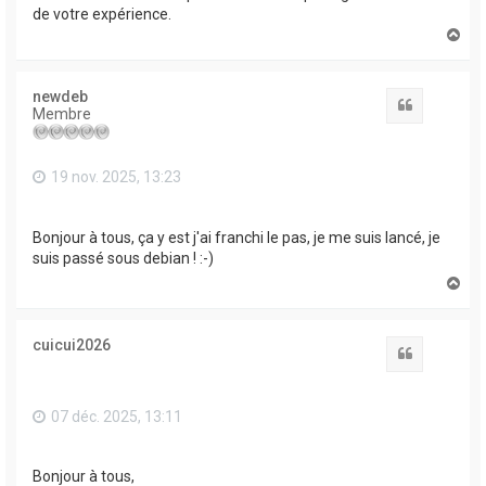
de votre expérience.
H
a
u
t
newdeb
Citation
Membre
19 nov. 2025, 13:23
Bonjour à tous, ça y est j'ai franchi le pas, je me suis lancé, je
suis passé sous debian ! :-)
H
a
u
t
cuicui2026
Citation
07 déc. 2025, 13:11
Bonjour à tous,