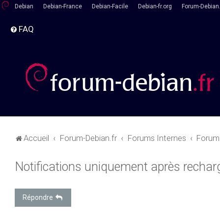
Debian
Debian-France
Debian-Facile
Debian-fr.org
Forum-Debian.
FAQ
Accueil
Forum-Debian.fr
Forums Internes
Forum 
Notifications uniquement après recha
Répondre