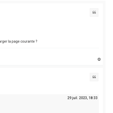
Citation
arger la page courante ?
H
a
u
t
Citation
29 juil. 2023, 18:33