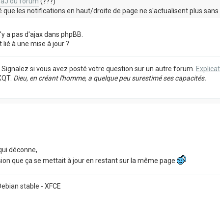
MàJ du forum
(???)
ue les notifications en haut/droite de page ne s'actualisent plus sans
n'y a pas d'ajax dans phpBB.
 lié à une mise à jour ?
. Signalez si vous avez posté votre question sur un autre forum.
Explicat
XQT.
Dieu, en créant l'homme, a quelque peu surestimé ses capacités.
 qui déconne,
ssion que ça se mettait à jour en restant sur la même page
 Debian stable - XFCE