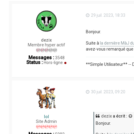
29 juil. 2023, 18:33
Bonjour.
dezix
Suite à
la dernière MàJ d
Membre hyper actif
avez-vous remarqué que le
Messages :
3548
Status :
Hors-ligne
**Simple Utilisateur** --
30 juil. 2023, 09:20
dezix
a écrit :
lol
Site Admin
Bonjour.