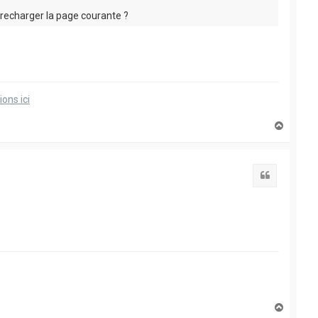
 recharger la page courante ?
ions ici
H
a
u
t
Citation
H
a