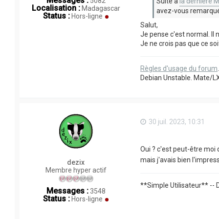
Messages :
5082
Suite à
la dernière 
Localisation :
Madagascar
avez-vous remarqué q
Status :
Hors-ligne
Salut,
Je pense c'est normal. ll 
Je ne crois pas que ce soit
Règles d'usage du forum
Debian Unstable. Mate/L
30 juil. 2023, 10:31
Oui ? c'est peut-être moi
mais j'avais bien l'impre
dezix
Membre hyper actif
**Simple Utilisateur** --
Messages :
3548
Status :
Hors-ligne