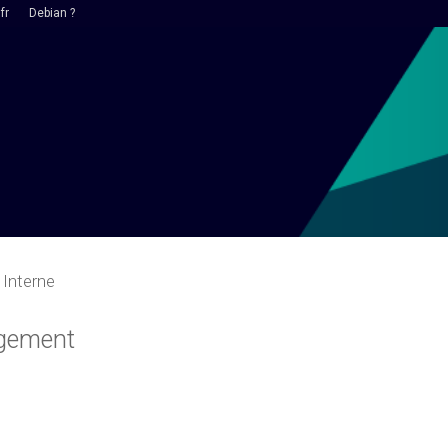
fr
Debian ?
Interne
rgement