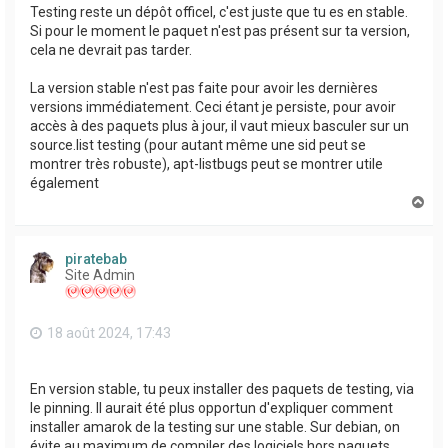
Testing reste un dépôt officel, c'est juste que tu es en stable.
Si pour le moment le paquet n'est pas présent sur ta version,
cela ne devrait pas tarder.
La version stable n'est pas faite pour avoir les dernières
versions immédiatement. Ceci étant je persiste, pour avoir
accès à des paquets plus à jour, il vaut mieux basculer sur un
source.list testing (pour autant même une sid peut se
montrer très robuste), apt-listbugs peut se montrer utile
également
H
a
u
t
piratebab
Site Admin
18 août 2024, 17:43
En version stable, tu peux installer des paquets de testing, via
le pinning. Il aurait été plus opportun d'expliquer comment
installer amarok de la testing sur une stable. Sur debian, on
évite au maximum de compiler des logiciels hors paquets,