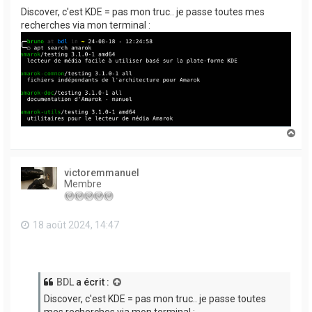
Discover, c'est KDE = pas mon truc.. je passe toutes mes
recherches via mon terminal :
H
a
u
t
victoremmanuel
Membre
18 août 2024, 14:47
BDL
a écrit :
Discover, c'est KDE = pas mon truc.. je passe toutes
mes recherches via mon terminal :