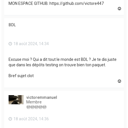
MON ESPACE GITHUB: https://github.com/victore447
H
a
u
t
BDL
18 août 2024, 14:34
Excuse moi ? Qui a dit tout le monde est BDL ? Je te dis juste
que dans les dépôts testing on trouve bien ton paquet.
Bref sujet clot
H
a
u
t
victoremmanuel
Membre
18 août 2024, 14:36