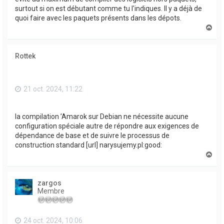
surtout si on est débutant comme tu l'indiques. Il y a déjà de
quoi faire avec les paquets présents dans les dépots.
H
a
u
t
Rottek
21 oct. 2024, 11:22
la compilation ’Amarok sur Debian ne nécessite aucune
configuration spéciale autre de répondre aux exigences de
dépendance de base et de suivre le processus de
construction standard [url] narysujemy.pl:good:
H
a
u
t
zargos
Membre
24 oct. 2024, 10:06