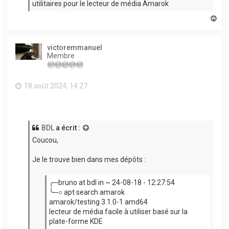
utilitaires pour le lecteur de média Amarok
H
a
u
t
victoremmanuel
Membre
18 août 2024, 14:27
BDL
a écrit :
Coucou,
Je le trouve bien dans mes dépôts :
╭─bruno at bdl in ~ 24-08-18 - 12:27:54
╰─○ apt search amarok
amarok/testing 3.1.0-1 amd64
lecteur de média facile à utiliser basé sur la
plate-forme KDE