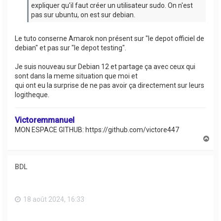
expliquer qu'il faut créer un utilisateur sudo. On n'est
pas sur ubuntu, on est sur debian.
Le tuto conserne Amarok non présent sur "le depot officiel de
debian" et pas sur "le depot testing".
Je suis nouveau sur Debian 12 et partage ça avec ceux qui
sont dans la meme situation que moi et
qui ont eu la surprise de ne pas avoir ça directement sur leurs
logitheque.
Victoremmanuel
MON ESPACE GITHUB: https://github.com/victore447
H
a
u
t
BDL
18 août 2024, 16:33