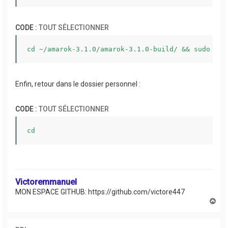
CODE :
TOUT SÉLECTIONNER
cd ~/amarok-3.1.0/amarok-3.1.0-build/ && sudo mak
Enfin, retour dans le dossier personnel :
CODE :
TOUT SÉLECTIONNER
cd
Victoremmanuel
MON ESPACE GITHUB: https://github.com/victore447
H
a
u
t