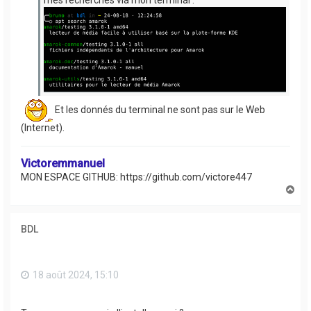
Et les donnés du terminal ne sont pas sur le Web
(Internet).
Victoremmanuel
MON ESPACE GITHUB: https://github.com/victore447
H
a
u
t
BDL
18 août 2024, 15:10