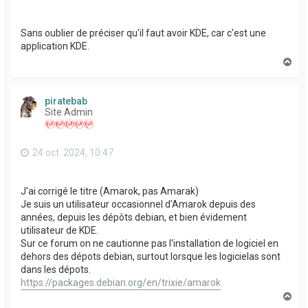
Sans oublier de préciser qu'il faut avoir KDE, car c'est une
application KDE.
H
a
u
t
piratebab
Site Admin
24 oct. 2024, 10:47
J'ai corrigé le titre (Amarok, pas Amarak)
Je suis un utilisateur occasionnel d'Amarok depuis des
années, depuis les dépôts debian, et bien évidement
utilisateur de KDE.
Sur ce forum on ne cautionne pas l'installation de logiciel en
dehors des dépots debian, surtout lorsque les logicielas sont
dans les dépots.
https://packages.debian.org/en/trixie/amarok
H
a