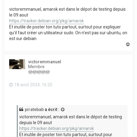
victoremmanuel, amarok est dans le dépot de testing depuis
le 09 aout
https://tracker.debian.org/pkg/amarok
Et inutile de poster ton tuto partout, surtout pour expliquer
qu'il faut créer un utilisateur sudo. On n'est pas sur ubuntu, on
est sur debian.
H
a
u
t
victoremmanuel
Membre
18 août 2024, 16:20
piratebab
a écrit :
victoremmanuel, amarok est dans le dépot de testing
depuis le 09 aout
https://tracker.debian.org/pkg/amarok
Et inutile de poster ton tuto partout, surtout pour