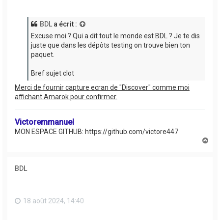
BDL
a écrit :
Excuse moi ? Qui a dit tout le monde est BDL ? Je te dis
juste que dans les dépôts testing on trouve bien ton
paquet.
Bref sujet clot
Merci de fournir capture ecran de "Discover" comme moi
affichant Amarok pour confirmer.
Victoremmanuel
MON ESPACE GITHUB: https://github.com/victore447
H
a
u
t
BDL
18 août 2024, 14:40