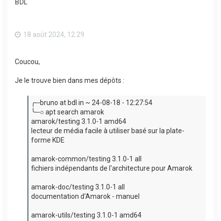
BDL
18 août 2024, 12:29
Coucou,
Je le trouve bien dans mes dépôts :
╭─bruno at bdl in ~ 24-08-18 - 12:27:54
╰─○ apt search amarok
amarok/testing 3.1.0-1 amd64
lecteur de média facile à utiliser basé sur la plate-
forme KDE
amarok-common/testing 3.1.0-1 all
fichiers indépendants de l'architecture pour Amarok
amarok-doc/testing 3.1.0-1 all
documentation d'Amarok - manuel
amarok-utils/testing 3.1.0-1 amd64