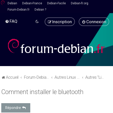
Debian
Debian-France
Debian-Facile
Debian-fr.org
Forum-Debian.fr
Debian ?
FAQ
Inscription
Connexion
Accueil
Forum-Debian.fr
Autres Linux - Pause café
Autres "Linux" basées sur debian
Comment installer le bluetooth
Répondre