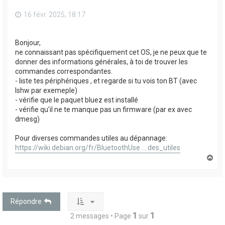
16 févr. 2025, 18:17
Bonjour,
ne connaissant pas spécifiquement cet OS, je ne peux que te
donner des informations générales, à toi de trouver les
commandes correspondantes.
- liste tes périphériques , et regarde si tu vois ton BT (avec
lshw par exemeple)
- vérifie que le paquet bluez est installé
- vérifie qu'il ne te manque pas un firmware (par ex avec
dmesg)
Pour diverses commandes utiles au dépannage:
https://wiki.debian.org/fr/BluetoothUse ... des_utiles
H
a
u
t
Répondre
1
1
2 messages • Page
sur