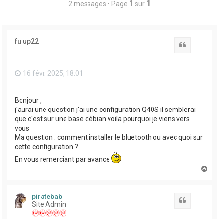
1
1
2 messages • Page
sur
fulup22
Citation
16 févr. 2025, 18:01
Bonjour ,
j'aurai une question j'ai une configuration Q40S il semblerai
que c'est sur une base débian voila pourquoi je viens vers
vous
Ma question : comment installer le bluetooth ou avec quoi sur
cette configuration ?
En vous remerciant par avance
H
a
u
t
piratebab
Citation
Site Admin