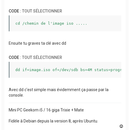
CODE :
TOUT SÉLECTIONNER
cd /chemin de l'image iso .....
Ensuite tu graves ta clé avec dd
CODE :
TOUT SÉLECTIONNER
dd if=image.iso of=/dev/sdb bs=4M status=progress
Avec dd c'est simple mais évidemment ça passe par la
console.
Mini PC Geekom i5 / 16 giga Trixie + Mate
Fidèle à Debian depuis la version 8, après Ubuntu.
H