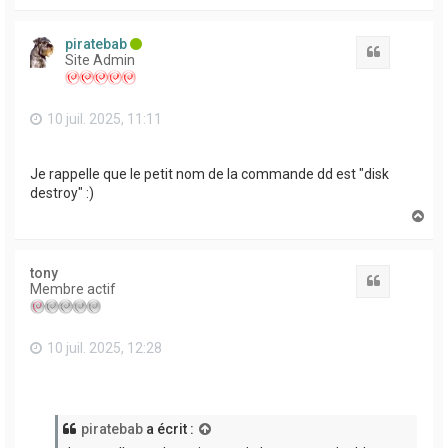
a
u
t
piratebab
Citation
Site Admin
10 juil. 2025, 11:11
Je rappelle que le petit nom de la commande dd est "disk
destroy" :)
H
a
u
t
tony
Citation
Membre actif
10 juil. 2025, 12:28
piratebab
a écrit :