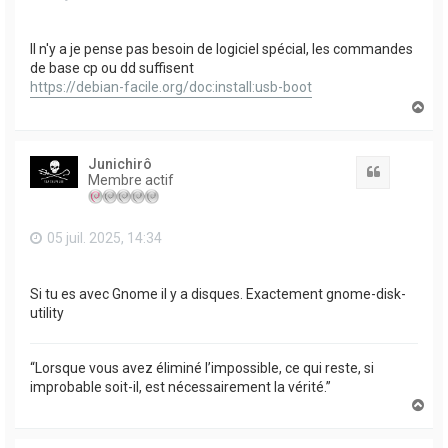
Il n'y a je pense pas besoin de logiciel spécial, les commandes
de base cp ou dd suffisent
https://debian-facile.org/doc:install:usb-boot
H
a
u
t
Junichirô
Citation
Membre actif
05 juil. 2025, 14:34
Si tu es avec Gnome il y a disques. Exactement gnome-disk-
utility
“Lorsque vous avez éliminé l’impossible, ce qui reste, si
improbable soit-il, est nécessairement la vérité.”
H
a
u