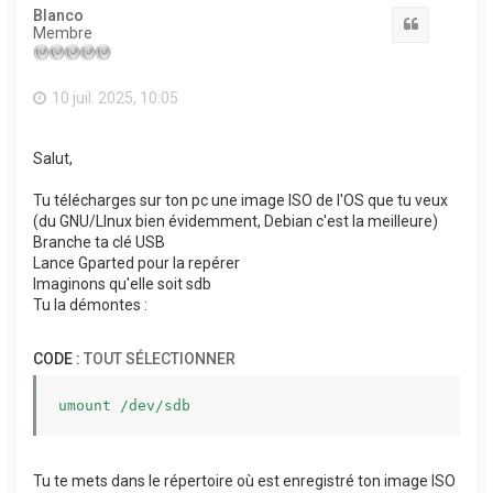
t
Blanco
Citation
Membre
10 juil. 2025, 10:05
Salut,
Tu télécharges sur ton pc une image ISO de l'OS que tu veux
(du GNU/LInux bien évidemment, Debian c'est la meilleure)
Branche ta clé USB
Lance Gparted pour la repérer
Imaginons qu'elle soit sdb
Tu la démontes :
CODE :
TOUT SÉLECTIONNER
umount /dev/sdb
Tu te mets dans le répertoire où est enregistré ton image ISO