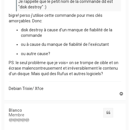
Je rappelle que le petit nom de la commande dd est
"disk destroy" :)
bigre! perso j'utilise cette commande pour mes clés
amorçables. Donc:
disk destroy à cause d'un manque de fiabilité de la
commande
ou à cause du manque de fiabilité de l'exécutant
ou autre cause?
PS: le seul problème que je vois= on se trompe de cible et on
écrase malencontreusement et irréversiblement le contenu
d'un disque. Mais quid des Rufus et autres logiciels?
Debian Trixie/ Xfce
H
a
u
t
Blanco
Citation
Membre