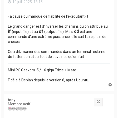
10 juil. 2025, 18:15
«à cause du manque de fiabilité de l'exécutant» !
Le grand danger est d'inverser les chemins qu'on attribue au
if
of
dd
(input file) et au
(output file). Mais
est une
commande d'une extrême puissance, elle sait faire plein de
choses.
Ceci dit, manier des commandes dans un terminal réclame
de l'attention et surtout de savoir ce qu'on fait.
Mini PC Geekom i5 / 16 giga Trixie + Mate
Fidèle à Debian depuis la version 8, après Ubuntu.
H
a
u
t
tony
Citation
Membre actif