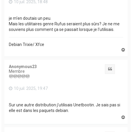
10 juil. 2025, 18:48
je m'en doutais un peu.
Mais les utilitaires genre Rufus seraient plus sûrs? Je ne me
souviens plus comment ça se passait lorsque je l'utilisais.
Debian Trixie/ Xfce
H
a
u
t
Anonymous23
Citation
Membre
10 juil. 2025, 19:47
Sur une autre distribution j'utilisais Unetbootin. Je sais pas si
elle est dans les paquets debian.
H
a
u
t