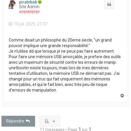
piratebab
Citation
Site Admin
10 juil. 2025, 21:37
Comme disait un philosophe du 20eme siecle, "un grand
pouvoir implique une grande responsabilité."
Je n'utilise dd que lorsque je ne peux pas faire autrement.
Pour faire une mémoire USB amorçable, je prefere des outils
avec un maximum de sécurité contre les erreurs de manip.
unetbootin existe toujours, mais lors de mes dernières
tentative d'utilisation, la mémoire USB ne démarrait pas. J'ai
changé pour un truc qui fait uniquement des mémoires
amorçables, et qui le fait bien, avec très peu de risque
d'erreurs de manipulation.
H
a
u
t
Répondre
1
1
11 messages • Page
sur