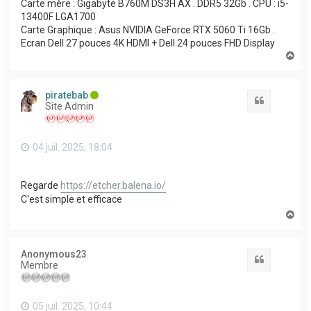
Carte mère : Gigabyte B760M DS3H AX . DDR5 32Gb . CPU : i5-
13400F LGA1700
Carte Graphique : Asus NVIDIA GeForce RTX 5060 Ti 16Gb .
Ecran Dell 27 pouces 4K HDMI + Dell 24 pouces FHD Display
H
a
u
t
piratebab
Citation
Site Admin
04 juil. 2025, 18:04
Regarde
https://etcher.balena.io/
C'est simple et efficace
H
a
u
t
Anonymous23
Citation
Membre
05 juil. 2025, 10:44