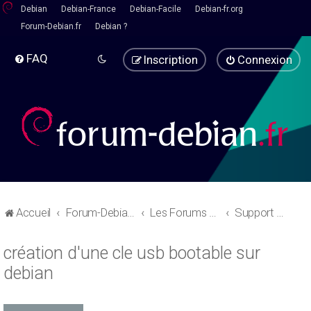
Debian
Debian-France
Debian-Facile
Debian-fr.org
Forum-Debian.fr
Debian ?
FAQ
Inscription
Connexion
Accueil
Forum-Debian.fr
Les Forums d'aide
Support Debian
création d'une cle usb bootable sur
debian