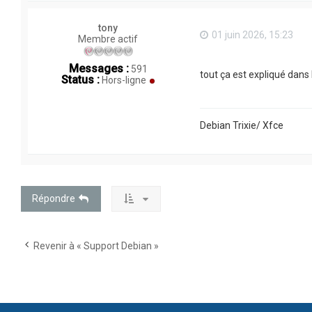
tony
01 juin 2026, 15:23
Membre actif
Messages :
591
tout ça est expliqué dans
Status :
Hors-ligne
Debian Trixie/ Xfce
Répondre
Revenir à « Support Debian »