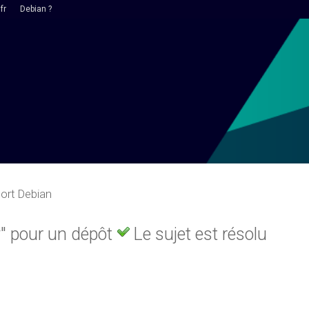
fr
Debian ?
ort Debian
y" pour un dépôt
Le sujet est résolu