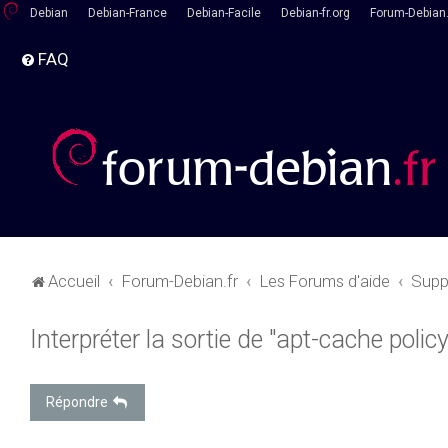
Debian
Debian-France
Debian-Facile
Debian-fr.org
Forum-Debian.
FAQ
Accueil
Forum-Debian.fr
Les Forums d'aide
Supp
Interpréter la sortie de "apt-cache polic
Répondre