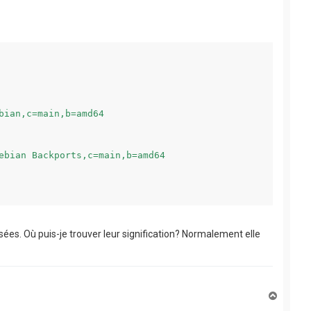
ian,c=main,b=amd64

ebian Backports,c=main,b=amd64

tilisées. Où puis-je trouver leur signification? Normalement elle
H
a