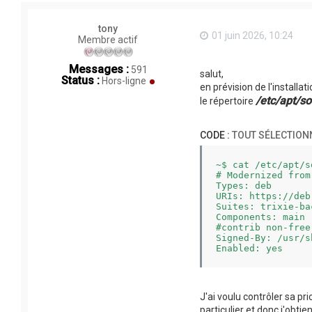
tony
01 juin 2026, 10:24
Membre actif
Messages :
591
salut,
Status :
Hors-ligne
en prévision de l'install
/etc/apt/so
le répertoire
CODE :
TOUT SÉLECTION
~$ cat /etc/apt/s
# Modernized from
Types: deb

URIs: https://deb
Suites: trixie-ba
Components: main 

#contrib non-free
Signed-By: /usr/s
J'ai voulu contrôler sa p
particulier et donc j'obtien