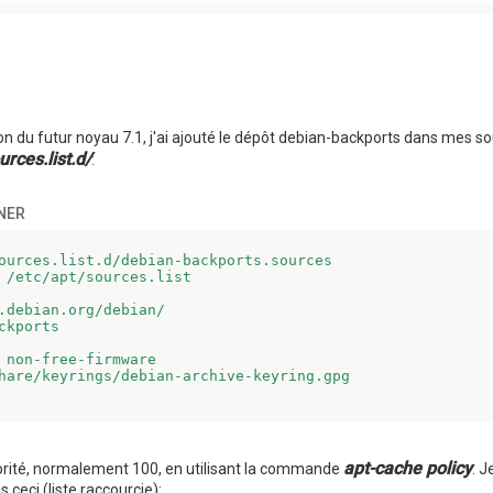
ation du futur noyau 7.1, j'ai ajouté le dépôt debian-backports dans mes
urces.list.d/
:
NER
ources.list.d/debian-backports.sources 

 /etc/apt/sources.list

.debian.org/debian/

ckports

 non-free-firmware

hare/keyrings/debian-archive-keyring.gpg

apt-cache policy
riorité, normalement 100, en utilisant la commande
. J
s ceci (liste raccourcie):