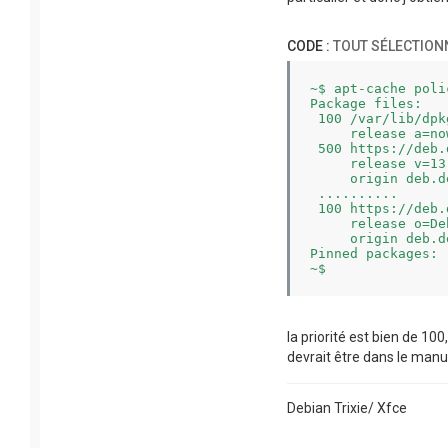
CODE :
TOUT SÉLECTION
~$ apt-cache polic
Package files:

 100 /var/lib/dpk
     release a=now
 500 https://deb.
     release v=13
     origin deb.d
 ..........

 100 https://deb.
     release o=De
     origin deb.d
Pinned packages:

la priorité est bien de 100
devrait être dans le manu
Debian Trixie/ Xfce