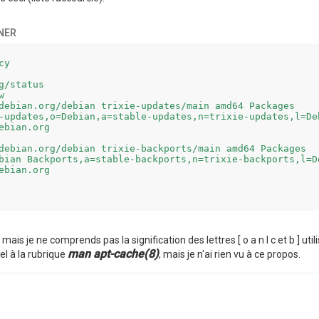
NER
y

g/status



debian.org/debian trixie-updates/main amd64 Packages

-updates,o=Debian,a=stable-updates,n=trixie-updates,l=Deb
ebian.org

debian.org/debian trixie-backports/main amd64 Packages

bian Backports,a=stable-backports,n=trixie-backports,l=D
ebian.org

, mais je ne comprends pas la signification des lettres [ o a n l c et b ] u
man apt-cache(8)
el à la rubrique
, mais je n'ai rien vu à ce propos.