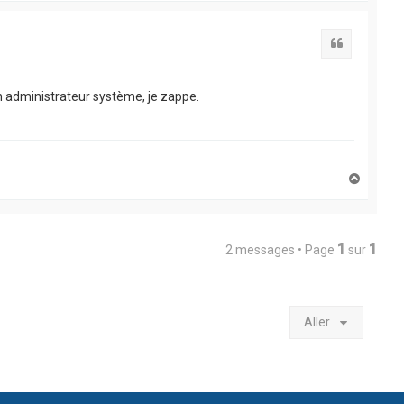
u
t
Citation
n administrateur système, je zappe.
H
a
u
t
1
1
2 messages • Page
sur
Aller